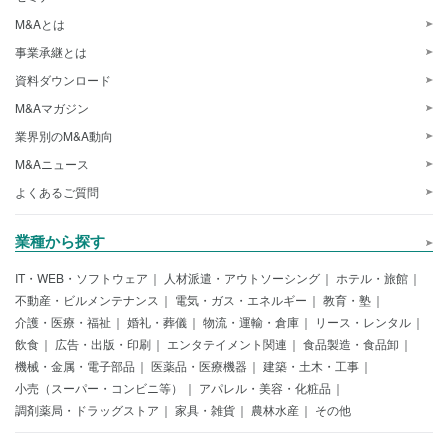
M&Aとは
事業承継とは
資料ダウンロード
M&Aマガジン
業界別のM&A動向
M&Aニュース
よくあるご質問
業種から探す
IT・WEB・ソフトウェア
人材派遣・アウトソーシング
ホテル・旅館
不動産・ビルメンテナンス
電気・ガス・エネルギー
教育・塾
介護・医療・福祉
婚礼・葬儀
物流・運輸・倉庫
リース・レンタル
飲食
広告・出版・印刷
エンタテイメント関連
食品製造・食品卸
機械・金属・電子部品
医薬品・医療機器
建築・土木・工事
小売（スーパー・コンビニ等）
アパレル・美容・化粧品
調剤薬局・ドラッグストア
家具・雑貨
農林水産
その他