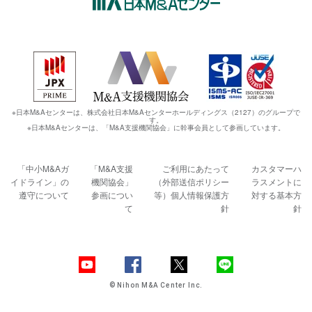
※日本M&Aセンターは、株式会社日本M&Aセンターホールディングス（2127）のグループで
す。
※日本M&Aセンターは、「M&A支援機関協会」に幹事会員として参画しています。
「中小M&Aガ
「M&A支援
ご利用にあたって
カスタマーハ
イドライン」の
機関協会」
（外部送信ポリシー
ラスメントに
遵守について
参画につい
等）
個人情報保護方
対する基本方
て
針
針
© Nihon M&A Center Inc.