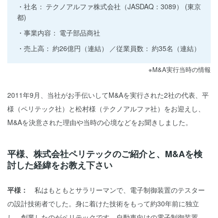
社名：
テクノアルファ株式会社（JASDAQ：3089） (東京
都)
事業内容：
電子部品商社
売上高：
約26億円（連結）
従業員数：
約35名（連結）
※M&A実行当時の情報
2011年9月、当社がお手伝いしてM&Aを実行された2社の代表、平
様（ペリテック社）と松村様（テクノアルファ社）をお迎えし、
M&Aを決意された理由や当時の心境などをお聞きしました。
平様、株式会社ペリテックのご紹介と、M&Aを検
討した経緯をお教え下さい
平様：
私はもともとサラリーマンで、電子制御装置のテスター
の設計技術者でした。身に着けた技術をもって約30年前に独立
し、創業したのがペリテックです。自動車向けの電子制御装置