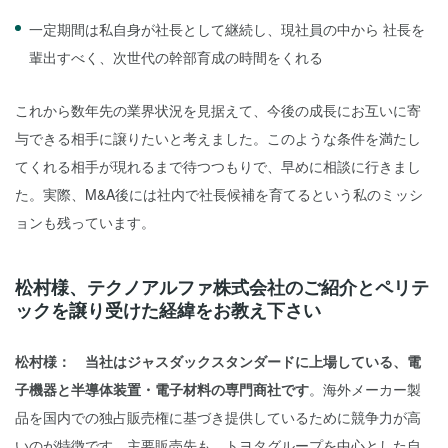
一定期間は私自身が社長として継続し、現社員の中から 社長を
輩出すべく、次世代の幹部育成の時間をくれる
これから数年先の業界状況を見据えて、今後の成長にお互いに寄
与できる相手に譲りたいと考えました。このような条件を満たし
てくれる相手が現れるまで待つつもりで、早めに相談に行きまし
た。実際、M&A後には社内で社長候補を育てるという私のミッシ
ョンも残っています。
松村様、テクノアルファ株式会社のご紹介とペリテ
ックを譲り受けた経緯をお教え下さい
松村様： 当社はジャスダックスタンダードに上場している、電
子機器と半導体装置・電子材料の専門商社です
。海外メーカー製
品を国内での独占販売権に基づき提供しているために競争力が高
いのが特徴です。主要販売先も、トヨタグループを中心とした自