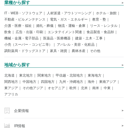
業種から探す
IT・WEB・ソフトウェア
人材派遣・アウトソーシング
ホテル・旅館
不動産・ビルメンテナンス
電気・ガス・エネルギー
教育・塾
介護・医療・福祉
婚礼・葬儀
物流・運輸・倉庫
リース・レンタル
飲食
広告・出版・印刷
エンタテイメント関連
食品製造・食品卸
機械・金属・電子部品
医薬品・医療機器
建築・土木・工事
小売（スーパー・コンビニ等）
アパレル・美容・化粧品
調剤薬局・ドラッグストア
家具・雑貨
農林水産
その他
地域から探す
北海道
東北地方
関東地方
甲信越・北陸地方
東海地方
関西地方
中国地方
四国地方
九州・沖縄地方
海外
東南アジア
東アジア
その他アジア
オセアニア
欧州
北米
南米
中東
アフリカ
企業情報
IR情報