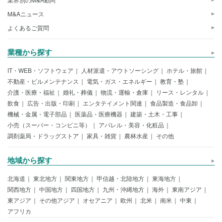
M&Aニュース
よくあるご質問
業種から探す
IT・WEB・ソフトウェア
人材派遣・アウトソーシング
ホテル・旅館
不動産・ビルメンテナンス
電気・ガス・エネルギー
教育・塾
介護・医療・福祉
婚礼・葬儀
物流・運輸・倉庫
リース・レンタル
飲食
広告・出版・印刷
エンタテイメント関連
食品製造・食品卸
機械・金属・電子部品
医薬品・医療機器
建築・土木・工事
小売（スーパー・コンビニ等）
アパレル・美容・化粧品
調剤薬局・ドラッグストア
家具・雑貨
農林水産
その他
地域から探す
北海道
東北地方
関東地方
甲信越・北陸地方
東海地方
関西地方
中国地方
四国地方
九州・沖縄地方
海外
東南アジア
東アジア
その他アジア
オセアニア
欧州
北米
南米
中東
アフリカ