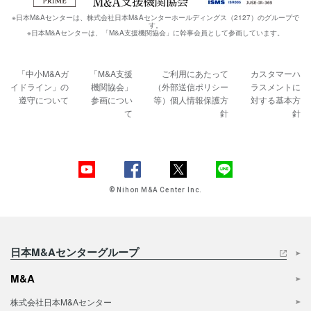
※日本M&Aセンターは、株式会社日本M&Aセンターホールディングス（2127）のグループで
す。
※日本M&Aセンターは、「M&A支援機関協会」に幹事会員として参画しています。
「中小M&Aガ
「M&A支援
ご利用にあたって
カスタマーハ
イドライン」の
機関協会」
（外部送信ポリシー
ラスメントに
遵守について
参画につい
等）
個人情報保護方
対する基本方
て
針
針
© Nihon M&A Center Inc.
日本M&Aセンターグループ
M&A
株式会社日本M&Aセンター