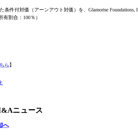
対価（アーンアウト対価）を、Glamorise Foundation
所有割合：100％）
ちら
】
化
&Aニュース
却へ