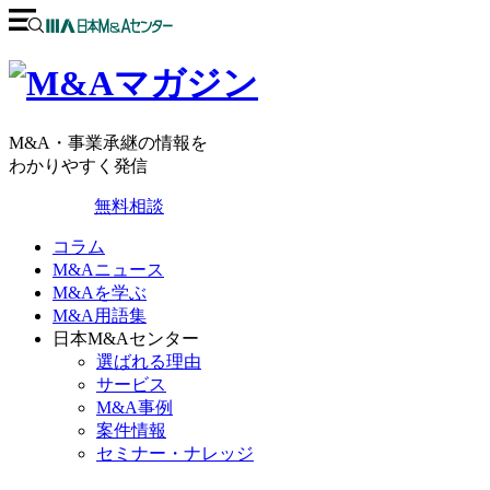
M&A・事業承継の情報を
わかりやすく発信
無料相談
コラム
M&Aニュース
M&Aを学ぶ
M&A用語集
日本M&Aセンター
選ばれる理由
サービス
M&A事例
案件情報
セミナー・ナレッジ