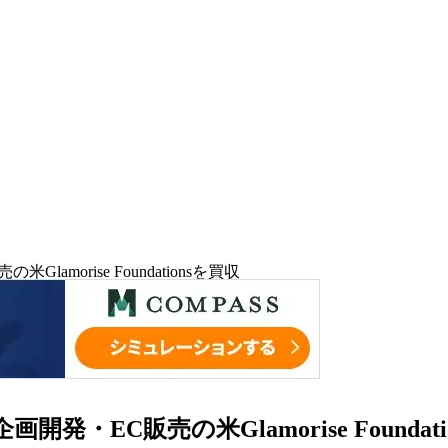
orise Foundationsを買収
EC販売の米Glamorise Foundati