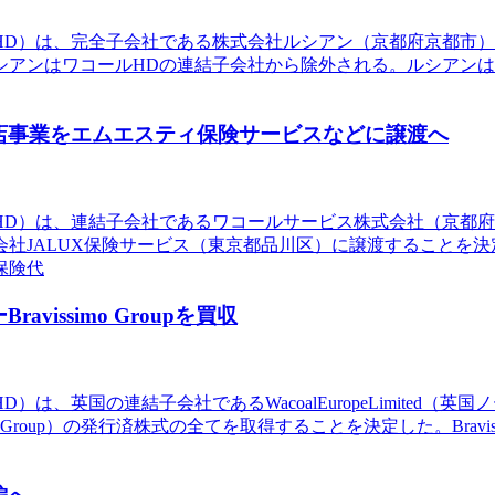
ルHD）は、完全子会社である株式会社ルシアン（京都府京都市）
シアンはワコールHDの連結子会社から除外される。ルシアン
店事業をエムエスティ保険サービスなどに譲渡へ
ルHD）は、連結子会社であるワコールサービス株式会社（京都
社JALUX保険サービス（東京都品川区）に譲渡することを決
保険代
issimo Groupを買収
は、英国の連結子会社であるWacoalEuropeLimited（
ravissimoGroup）の発行済株式の全てを取得することを決定した。B