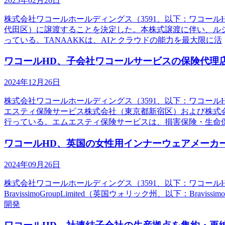
2025年02月26日
株式会社ワコールホールディングス（3591、以下：ワコー
代田区）に譲渡することを決定した。本株式譲渡に伴い、ル
っている。TANAAKKは、AIとクラウドの能力を最大限に活
ワコールHD、子会社ワコールサービスの保険代理
2024年12月26日
株式会社ワコールホールディングス（3591、以下：ワコー
エスティ保険サービス株式会社（東京都新宿区）および株式会
行っている。エムエスティ保険サービスは、損害保険・生命
ワコールHD、英国の女性用インナーウェアメーカーBrav
2024年09月26日
株式会社ワコールホールディングス（3591、以下：ワコールHD）
BravissimoGroupLimited（英国ウォリック州、以下：B
開発