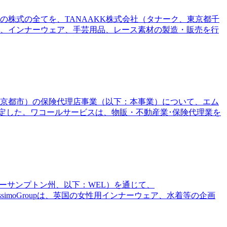
の株式の全てを、TANAAKK株式会社（タナーク、東京都千
は、インナーウェア、手芸用品、レース素材の製造・販売を行
府京都市）の保険代理店事業（以下：本事業）について、エム
定した。ワコールサービスは、物販・不動産業･保険代理業を
英国ノーサンプトン州、以下：WEL）を通じて、
ravissimoGroupは、英国の女性用インナーウェア、水着等の企画