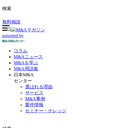
検索
無料相談
powered by
コラム
M&A
ニュース
M&Aを
学ぶ
M&A
用語集
日本M&A
センター
選ばれる理由
サービス
M&A事例
案件情報
セミナー・ナレッジ