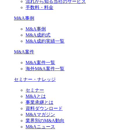
流れから知る当社のサービス
手数料・料金
M&A事例
M&A事例
M&A成約式
M&A成約実績一覧
M&A案件
M&A案件一覧
海外M&A案件一覧
セミナー・ナレッジ
セミナー
M&Aとは
事業承継とは
資料ダウンロード
M&Aマガジン
業界別のM&A動向
M&Aニュース