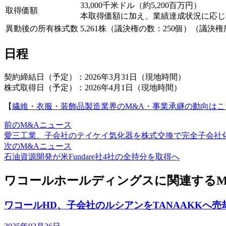
33,000千米ドル（約5,200百万円）
取得価額
本取得価額に加え、業績達成状況に応じた条件付
異動後の所有株式数
5,261株（議決権の数：250個）（議決権
日程
契約締結日（予定）：2026年3月31日（現地時間）
株式取得日（予定）：2026年4月1日（現地時間）
【
繊維・衣服・装飾品製造業界のM&A・事業承継の動向はこ
前のM&Aニュース
愛三工業、子会社のテイケイ気化器を株式交換で完全子会社
次のM&Aニュース
石油資源開発が米Fundare社4社の全持分を取得へ
ワコールホールディングスに関連するM
ワコールHD、子会社のルシアンをTANAAKKへ売