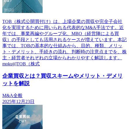
TOB（株式公開買付け）は、上場企業の買収や完全子会社
化を実現するために用いられる代表的なM&A手法です。近
年では、事業再編やグループ化、MBO（経営陣による買
収）の手段としても活用されるケースが増えています。本記
事では、TOBの基本的な仕組みから、目的、種類、メリッ
ト・デメリット、手続きの流れ、判断時の注意点までを、株
主・経営者それぞれの立場からわかりやすく解説します。
mokuji]TOB（株式
企業買収とは？買収スキームやメリット・デメリ
ットを解説
M&A全般
2025年12月23日