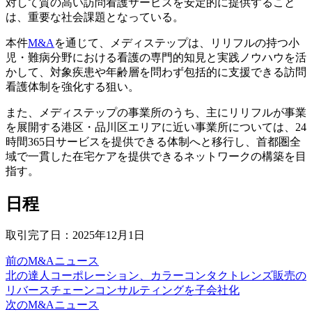
対して質の高い訪問看護サービスを安定的に提供すること
は、重要な社会課題となっている。
本件
M&A
を通じて、メディステップは、リリフルの持つ小
児・難病分野における看護の専門的知見と実践ノウハウを活
かして、対象疾患や年齢層を問わず包括的に支援できる訪問
看護体制を強化する狙い。
また、メディステップの事業所のうち、主にリリフルが事業
を展開する港区・品川区エリアに近い事業所については、24
時間365日サービスを提供できる体制へと移行し、首都圏全
域で一貫した在宅ケアを提供できるネットワークの構築を目
指す。
日程
取引完了日：2025年12月1日
前のM&Aニュース
北の達人コーポレーション、カラーコンタクトレンズ販売の
リバースチェーンコンサルティングを子会社化
次のM&Aニュース