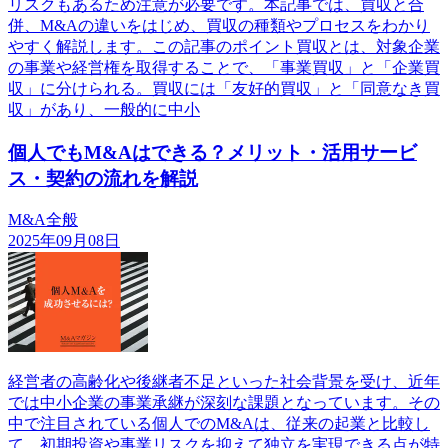
リスクもあるため注意が必要です。本記事では、買収と合
併、M&Aの違いをはじめ、買収の種類やプロセスをわかり
やすく解説します。この記事のポイント買収とは、対象企業
の事業や経営権を取得することで、「事業買収」と「企業買
収」に分けられる。買収には「友好的買収」と「同意なき買
収」があり、一般的に中小
個人でもM&Aはできる？メリット・活用サービ
ス・契約の流れを解説
M&A全般
2025年09月08日
経営者の高齢化や後継者不足といった社会背景を受け、近年
では中小企業の事業承継が深刻な課題となっています。その
中で注目されている個人でのM&Aは、従来の起業と比較し
て、初期投資や事業リスクを抑えて独立を実現できる点が特