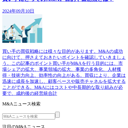
2024年09月10日
買い手の買収戦略には様々な目的があります。M&Aの成功
に向けて、押さえておきたいポイントを確認していきましょ
う。この記事のポイント買い手がM&Aを行う目的には、市
場シェアの拡大、事業領域の拡大、事業の多角化、人材獲
得・技術力向上、効率性の向上がある。買収により、企業は
迅速に成長を加速し、顧客ベースや販売チャネルを拡大する
ことができる。M&Aにはコストや中長期的な取り組みが必
要で、成約後の経営統合計
M&Aニュース検索
注目のM&Aニュース