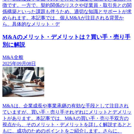
徴です。一方で、契約関係のリスクや従業員・取引先との関
係構築といった課題も伴うため、適切な知識とサポートが求
められます。本記事では、個人M&Aが注目される背景か
ら、具体的なメリット・デ
M&Aのメリット・デメリットは？買い手・売り手
別に解説
M&A全般
2025年09月08日
M&Aは、企業成長や事業承継の有効な手段として注目され
ていますが、買い手・売り手それぞれにメリットとデメリッ
トがあります。本記事では、M&Aの買い手・売り手双方の
視点から、そのメリット・デメリットを詳しく解説するとと
もに、成功のためのポイントをご紹介します。さらに、