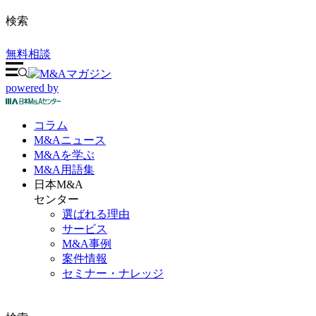
検索
無料相談
powered by
コラム
M&A
ニュース
M&Aを
学ぶ
M&A
用語集
日本M&A
センター
選ばれる理由
サービス
M&A事例
案件情報
セミナー・ナレッジ