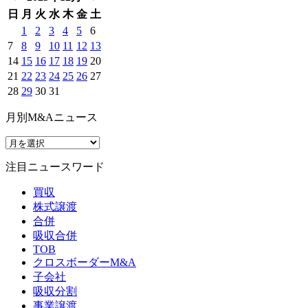
日
月
火
水
木
金
土
1
2
3
4
5
6
7
8
9
10
11
12
13
14
15
16
17
18
19
20
21
22
23
24
25
26
27
28
29
30
31
月別M&Aニュース
注目ニュースワード
買収
株式譲渡
合併
吸収合併
TOB
クロスボーダーM&A
子会社
吸収分割
事業譲渡