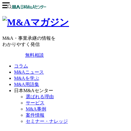
M&A・事業承継の情報を
わかりやすく発信
無料相談
コラム
M&Aニュース
M&Aを学ぶ
M&A用語集
日本M&Aセンター
選ばれる理由
サービス
M&A事例
案件情報
セミナー・ナレッジ