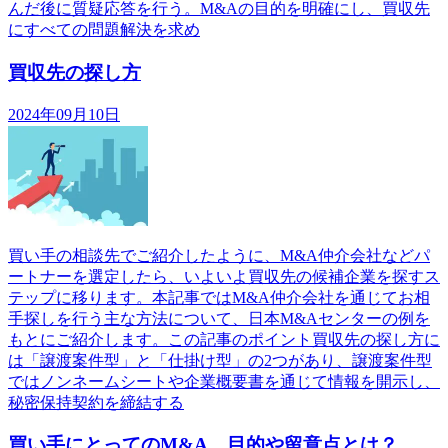
んだ後に質疑応答を行う。M&Aの目的を明確にし、買収先
にすべての問題解決を求め
買収先の探し方
2024年09月10日
買い手の相談先でご紹介したように、M&A仲介会社などパ
ートナーを選定したら、いよいよ買収先の候補企業を探すス
テップに移ります。本記事ではM&A仲介会社を通じてお相
手探しを行う主な方法について、日本M&Aセンターの例を
もとにご紹介します。この記事のポイント買収先の探し方に
は「譲渡案件型」と「仕掛け型」の2つがあり、譲渡案件型
ではノンネームシートや企業概要書を通じて情報を開示し、
秘密保持契約を締結する
買い手にとってのM&A。目的や留意点とは？