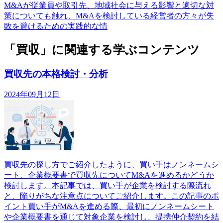
M&Aが従業員や取引先、地域社会に与える影響と適切な対
策についても触れ、M&Aを検討している経営者の方々が失
敗を避けるための実践的な情
「買収」に関連する学ぶコンテンツ
買収先の本格検討・分析
2024年09月12日
買収先の探し方でご紹介したように、買い手はノンネームシ
ート、企業概要書で買収先についてM&Aを進めるかどうか
検討します。本記事では、買い手が企業を検討する際流れ
と、陥りがちな注意点についてご紹介します。この記事のポ
イント買い手がM&Aを進める際、最初にノンネームシート
や企業概要書を通じて対象企業を検討し、提携仲介契約を結