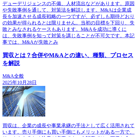
デューデリジェンスの不備、人材流出などがあります。原因
や失敗事例を通して、対策法を解説します。M&Aは企業成
長を加速させる成長戦略の一つですが、必ずしも期待どおり
の効果が得られるとは限りません。当初の目標を下回り、失
敗とみなされるケースもあります。M&Aを成功に導くに
は、失敗事例を知って対策を講じることが不可欠です。本記
事では、M&Aが失敗とみ
買収とは？合併やM&Aとの違い、種類、プロセス
を解説
M&A全般
2025年10月28日
買収は、企業の成長や事業承継の手法として広く活用されて
います。売り手側にも買い手側にもメリットがある一方で、