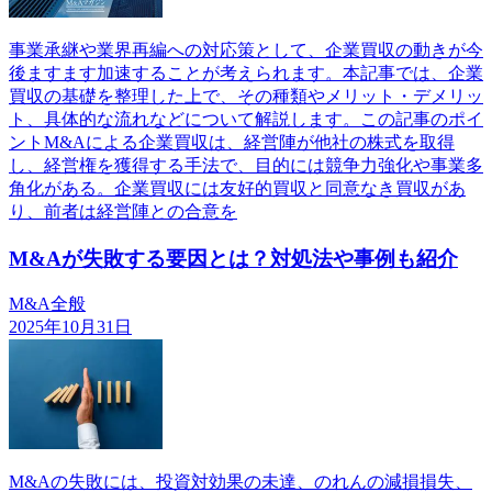
事業承継や業界再編への対応策として、企業買収の動きが今
後ますます加速することが考えられます。本記事では、企業
買収の基礎を整理した上で、その種類やメリット・デメリッ
ト、具体的な流れなどについて解説します。この記事のポイ
ントM&Aによる企業買収は、経営陣が他社の株式を取得
し、経営権を獲得する手法で、目的には競争力強化や事業多
角化がある。企業買収には友好的買収と同意なき買収があ
り、前者は経営陣との合意を
M&Aが失敗する要因とは？対処法や事例も紹介
M&A全般
2025年10月31日
M&Aの失敗には、投資対効果の未達、のれんの減損損失、