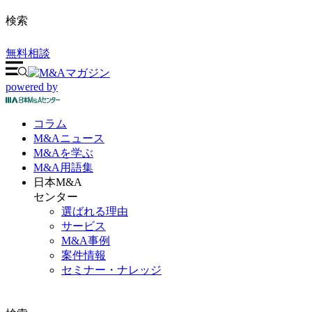
検索
無料相談
powered by
コラム
M&A
ニュース
M&Aを
学ぶ
M&A
用語集
日本M&A
センター
選ばれる理由
サービス
M&A事例
案件情報
セミナー・ナレッジ