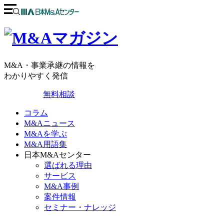
M&A・事業承継の情報を
わかりやすく発信
無料相談
コラム
M&Aニュース
M&Aを学ぶ
M&A用語集
日本M&Aセンター
選ばれる理由
サービス
M&A事例
案件情報
セミナー・ナレッジ