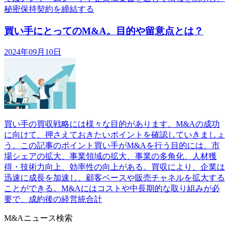
秘密保持契約を締結する
買い手にとってのM&A。目的や留意点とは？
2024年09月10日
買い手の買収戦略には様々な目的があります。M&Aの成功
に向けて、押さえておきたいポイントを確認していきましょ
う。この記事のポイント買い手がM&Aを行う目的には、市
場シェアの拡大、事業領域の拡大、事業の多角化、人材獲
得・技術力向上、効率性の向上がある。買収により、企業は
迅速に成長を加速し、顧客ベースや販売チャネルを拡大する
ことができる。M&Aにはコストや中長期的な取り組みが必
要で、成約後の経営統合計
M&Aニュース検索