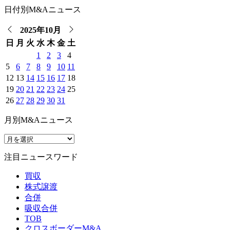
日付別M&Aニュース
2025年10月
日
月
火
水
木
金
土
1
2
3
4
5
6
7
8
9
10
11
12
13
14
15
16
17
18
19
20
21
22
23
24
25
26
27
28
29
30
31
月別M&Aニュース
注目ニュースワード
買収
株式譲渡
合併
吸収合併
TOB
クロスボーダーM&A