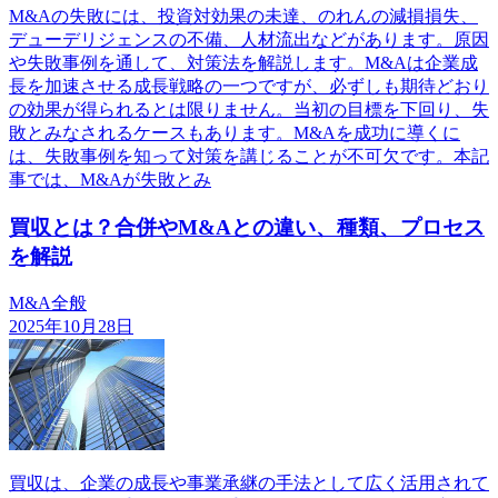
M&Aの失敗には、投資対効果の未達、のれんの減損損失、
デューデリジェンスの不備、人材流出などがあります。原因
や失敗事例を通して、対策法を解説します。M&Aは企業成
長を加速させる成長戦略の一つですが、必ずしも期待どおり
の効果が得られるとは限りません。当初の目標を下回り、失
敗とみなされるケースもあります。M&Aを成功に導くに
は、失敗事例を知って対策を講じることが不可欠です。本記
事では、M&Aが失敗とみ
買収とは？合併やM&Aとの違い、種類、プロセス
を解説
M&A全般
2025年10月28日
買収は、企業の成長や事業承継の手法として広く活用されて