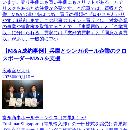
います。売り手側にも買い手側にもメリットがある一方で、
リスクもあるため注意が必要です。本記事では、買収と合
併、M&Aの違いをはじめ、買収の種類やプロセスをわかり
やすく解説します。この記事のポイント買収とは、対象企業
の事業や経営権を取得することで、「事業買収」と「企業買
収」に分けられる。買収には「友好的買収」と「同意なき買
収」があり、一般的に中小
【M&A成約事例】兵庫とシンガポール企業のクロ
スボーダーM&Aを支援
広報室だより
2025年09月10日
富永商事ホールディングス（青果卸）が
FreshmartSingapore（青果輸入卸）の一部株式を譲受け青果卸
の富永商事ホールディングス株式会社（本社：兵庫県南あわ