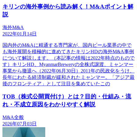
キリンの海外事例から読み解く！M&Aポイント解
説
海外M&A
2022年01月14日
国内外のM&Aに精通する専門家が、国内ビール業界の中で
も海外展開を積極的に進めてきたキリンHDの海外M&A事例
について解説します。（本記事の情報は2022年時点のもので
す）キリンHD、MyanmarBreweryの全株式譲渡、ミャンマー
事業から撤退へ（2022年06月30日）2011年の民政化をうけ、
長年にわたる経済制裁が緩和されたミャンマー。「アジア最
後のフロンティア」として注目を集めていたこの
TOB（株式公開買付け）とは？目的・仕組み・流
れ・不成立原因をわかりやすく解説
M&A全般
2026年07月03日