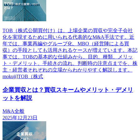
TOB（株式公開買付け）は、上場企業の買収や完全子会社
化を実現するために用いられる代表的なM&A手法です。近
年では、事業再編やグループ化、MBO（経営陣による買
収）の手段としても活用されるケースが増えています。本記
事では、TOBの基本的な仕組みから、目的、種類、メリッ
ト・デメリット、手続きの流れ、判断時の注意点までを、株
主・経営者それぞれの立場からわかりやすく解説します。
mokuji]TOB（株式
企業買収とは？買収スキームやメリット・デメリ
ットを解説
M&A全般
2025年12月23日