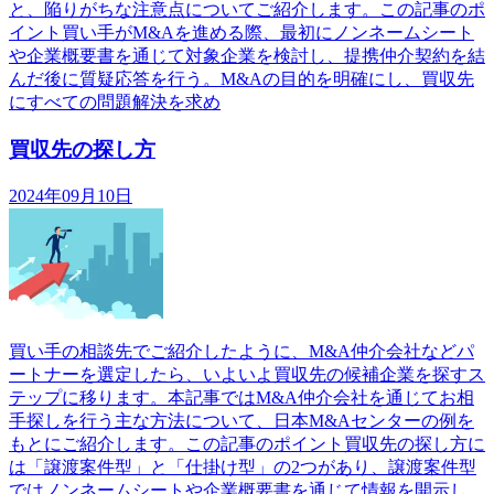
と、陥りがちな注意点についてご紹介します。この記事のポ
イント買い手がM&Aを進める際、最初にノンネームシート
や企業概要書を通じて対象企業を検討し、提携仲介契約を結
んだ後に質疑応答を行う。M&Aの目的を明確にし、買収先
にすべての問題解決を求め
買収先の探し方
2024年09月10日
買い手の相談先でご紹介したように、M&A仲介会社などパ
ートナーを選定したら、いよいよ買収先の候補企業を探すス
テップに移ります。本記事ではM&A仲介会社を通じてお相
手探しを行う主な方法について、日本M&Aセンターの例を
もとにご紹介します。この記事のポイント買収先の探し方に
は「譲渡案件型」と「仕掛け型」の2つがあり、譲渡案件型
ではノンネームシートや企業概要書を通じて情報を開示し、