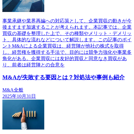
事業承継や業界再編への対応策として、企業買収の動きが今
後ますます加速することが考えられます。本記事では、企業
買収の基礎を整理した上で、その種類やメリット・デメリッ
ト、具体的な流れなどについて解説します。この記事のポイ
ントM&Aによる企業買収は、経営陣が他社の株式を取得
し、経営権を獲得する手法で、目的には競争力強化や事業多
角化がある。企業買収には友好的買収と同意なき買収があ
り、前者は経営陣との合意を
M&Aが失敗する要因とは？対処法や事例も紹介
M&A全般
2025年10月31日