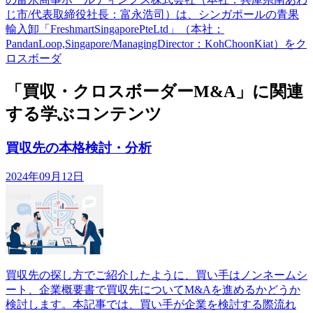
じ市/代表取締役社長：富永浩司）は、シンガポールの青果
輸入卸「FreshmartSingaporePteLtd」（本社：
PandanLoop,Singapore/ManagingDirector：KohChoonKiat）をク
ロスボーダ
「買収・クロスボーダーM&A」に関連
する学ぶコンテンツ
買収先の本格検討・分析
2024年09月12日
買収先の探し方でご紹介したように、買い手はノンネームシ
ート、企業概要書で買収先についてM&Aを進めるかどうか
検討します。本記事では、買い手が企業を検討する際流れ