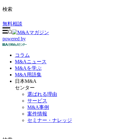
検索
無料相談
powered by
コラム
M&A
ニュース
M&Aを
学ぶ
M&A
用語集
日本M&A
センター
選ばれる理由
サービス
M&A事例
案件情報
セミナー・ナレッジ