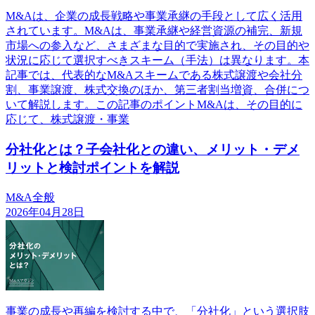
M&Aは、企業の成長戦略や事業承継の手段として広く活用
されています。M&Aは、事業承継や経営資源の補完、新規
市場への参入など、さまざまな目的で実施され、その目的や
状況に応じて選択すべきスキーム（手法）は異なります。本
記事では、代表的なM&Aスキームである株式譲渡や会社分
割、事業譲渡、株式交換のほか、第三者割当増資、合併につ
いて解説します。この記事のポイントM&Aは、その目的に
応じて、株式譲渡・事業
分社化とは？子会社化との違い、メリット・デメ
リットと検討ポイントを解説
M&A全般
2026年04月28日
事業の成長や再編を検討する中で、「分社化」という選択肢