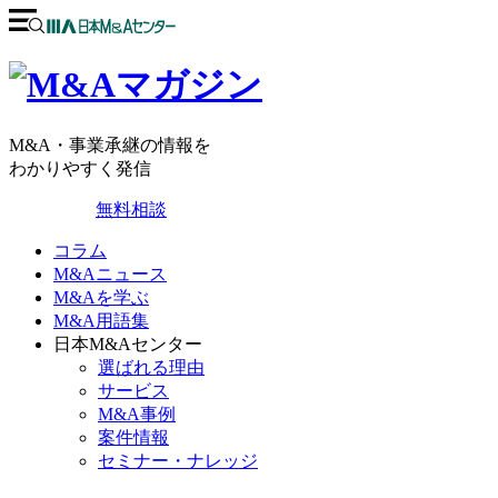
M&A・事業承継の情報を
わかりやすく発信
無料相談
コラム
M&Aニュース
M&Aを学ぶ
M&A用語集
日本M&Aセンター
選ばれる理由
サービス
M&A事例
案件情報
セミナー・ナレッジ