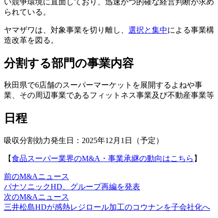
い競争環境に直面しており、迅速かつ的確な経営判断が求め
られている。
ヤマザワは、対象事業を切り離し、
選択と集中
による事業構
造改革を図る。
分割する部門の事業内容
秋田県で6店舗のスーパーマーケットを展開するよねや事
業、その周辺事業であるフィットネス事業及び不動産事業等
日程
吸収分割効力発生日：2025年12月1日（予定）
【
食品スーパー業界のM&A・事業承継の動向はこちら
】
前のM&Aニュース
パナソニックHD、グループ再編を発表
次のM&Aニュース
三井松島HDが感熱レジロール加工のコウナンを子会社化へ