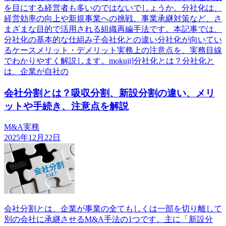
を目にする経営者も多いのではないでしょうか。分社化は、
経営効率の向上や新規事業への挑戦、事業承継対策など、さ
まざまな目的で活用される組織再編手法です。本記事では、
分社化の基本的な仕組み子会社化との違い分社化が向いてい
るケースメリット・デメリット実務上の注意点を、実務目線
でわかりやすく解説します。mokuji]分社化とは？分社化と
は、企業が自社の
会社分割とは？吸収分割、新設分割の違い、メリ
ットや手続き、注意点を解説
M&A実務
2025年12月22日
会社分割とは、企業が事業の全てもしくは一部を切り離して
別の会社に承継させるM&A手法の1つです。主に「新設分