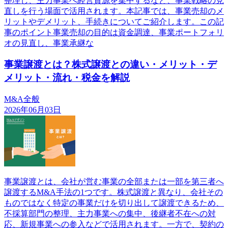
整理し、主力事業へ経営資源を集中するなど、事業戦略の見
直しを行う場面で活用されます。本記事では、事業売却のメ
リットやデメリット、手続きについてご紹介します。この記
事のポイント事業売却の目的は資金調達、事業ポートフォリ
オの見直し、事業承継な
事業譲渡とは？株式譲渡との違い・メリット・デ
メリット・流れ・税金を解説
M&A全般
2026年06月03日
事業譲渡とは、会社が営む事業の全部または一部を第三者へ
譲渡するM&A手法の1つです。株式譲渡と異なり、会社その
ものではなく特定の事業だけを切り出して譲渡できるため、
不採算部門の整理、主力事業への集中、後継者不在への対
応、新規事業への参入などで活用されます。一方で、契約の