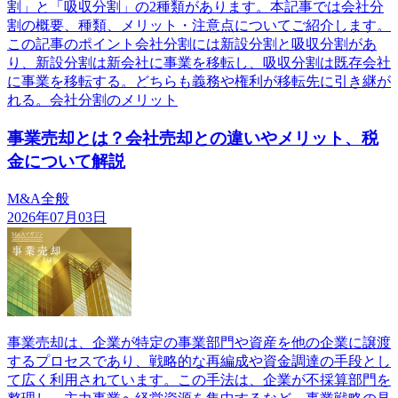
割」と「吸収分割」の2種類があります。本記事では会社分
割の概要、種類、メリット・注意点についてご紹介します。
この記事のポイント会社分割には新設分割と吸収分割があ
り、新設分割は新会社に事業を移転し、吸収分割は既存会社
に事業を移転する。どちらも義務や権利が移転先に引き継が
れる。会社分割のメリット
事業売却とは？会社売却との違いやメリット、税
金について解説
M&A全般
2026年07月03日
事業売却は、企業が特定の事業部門や資産を他の企業に譲渡
するプロセスであり、戦略的な再編成や資金調達の手段とし
て広く利用されています。この手法は、企業が不採算部門を