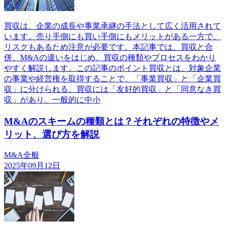
買収は、企業の成長や事業承継の手法として広く活用されて
います。売り手側にも買い手側にもメリットがある一方で、
リスクもあるため注意が必要です。本記事では、買収と合
併、M&Aの違いをはじめ、買収の種類やプロセスをわかり
やすく解説します。この記事のポイント買収とは、対象企業
の事業や経営権を取得することで、「事業買収」と「企業買
収」に分けられる。買収には「友好的買収」と「同意なき買
収」があり、一般的に中小
M&Aのスキームの種類とは？それぞれの特徴やメ
リット、選び方を解説
M&A全般
2025年09月12日