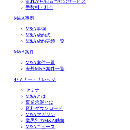
流れから知る当社のサービス
手数料・料金
M&A事例
M&A事例
M&A成約式
M&A成約実績一覧
M&A案件
M&A案件一覧
海外M&A案件一覧
セミナー・ナレッジ
セミナー
M&Aとは
事業承継とは
資料ダウンロード
M&Aマガジン
業界別のM&A動向
M&Aニュース