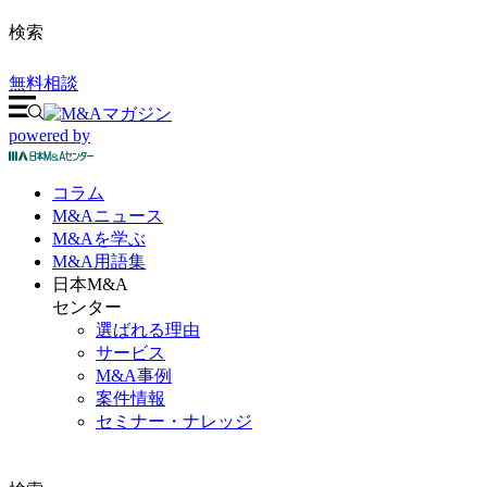
検索
無料相談
powered by
コラム
M&A
ニュース
M&Aを
学ぶ
M&A
用語集
日本M&A
センター
選ばれる理由
サービス
M&A事例
案件情報
セミナー・ナレッジ