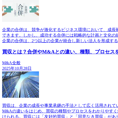
企業の合併は、競争が激化するビジネス環境において、成長
できます。しかし、成功する合併には戦略的な計画と文化の
企業の合併は、2つ以上の企業が統合し新しい法人を形成す
買収とは？合併やM&Aとの違い、種類、プロセス
M&A全般
2025年10月28日
買収は、企業の成長や事業承継の手法として広く活用されて
M&Aの違いをはじめ、買収の種類やプロセスをわかりやす
けられる。買収には「友好的買収」と「同意なき買収」があ