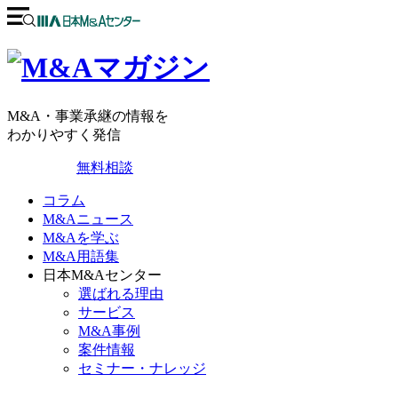
M&A・事業承継の情報を
わかりやすく発信
無料相談
コラム
M&Aニュース
M&Aを学ぶ
M&A用語集
日本M&Aセンター
選ばれる理由
サービス
M&A事例
案件情報
セミナー・ナレッジ