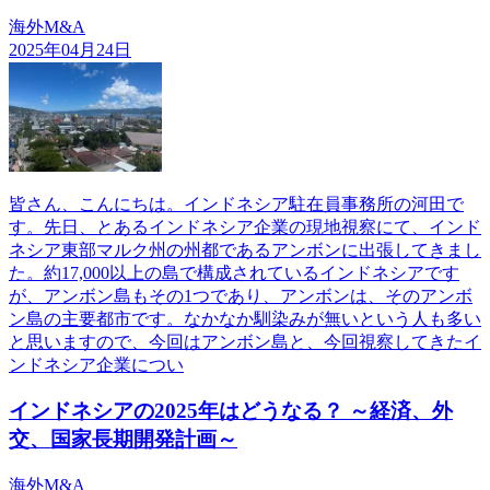
海外M&A
2025年04月24日
皆さん、こんにちは。インドネシア駐在員事務所の河田で
す。先日、とあるインドネシア企業の現地視察にて、インド
ネシア東部マルク州の州都であるアンボンに出張してきまし
た。約17,000以上の島で構成されているインドネシアです
が、アンボン島もその1つであり、アンボンは、そのアンボ
ン島の主要都市です。なかなか馴染みが無いという人も多い
と思いますので、今回はアンボン島と、今回視察してきたイ
ンドネシア企業につい
インドネシアの2025年はどうなる？ ～経済、外
交、国家長期開発計画～
海外M&A