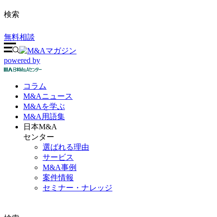
検索
無料相談
powered by
コラム
M&A
ニュース
M&Aを
学ぶ
M&A
用語集
日本M&A
センター
選ばれる理由
サービス
M&A事例
案件情報
セミナー・ナレッジ