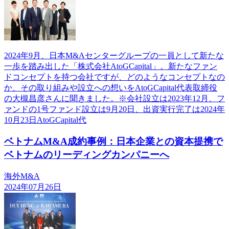
2024年9月、日本M&Aセンターグループの一員として新たな
一歩を踏み出した「株式会社AtoGCapital」。新たなファン
ドコンセプトを持つ会社ですが、どのようなコンセプトなの
か、その取り組みや設立への想いをAtoGCapital代表取締役
の大槻昌彦さんに聞きました。※会社設立は2023年12月、フ
ァンドの1号ファンド設立は9月20日、出資実行完了は2024年
10月23日AtoGCapital代
ベトナムM&A成約事例：日本企業との資本提携で
ベトナムのリーディングカンパニーへ
海外M&A
2024年07月26日