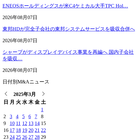
ENEOSホールディングスが米C4ケミカル大手TPC Hol…
2026年08月07日
東邦HDが完全子会社の東邦システムサービスを吸収合併へ
2026年08月07日
シャープがディスプレイデバイス事業を再編へ 国内子会社
を吸収…
2026年08月07日
日付別M&Aニュース
2025年3月
日
月
火
水
木
金
土
1
2
3
4
5
6
7
8
9
10
11
12
13
14
15
16
17
18
19
20
21
22
23
24
25
26
27
28
29