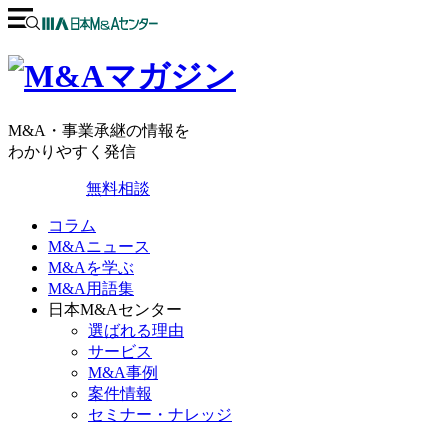
M&A・事業承継の情報を
わかりやすく発信
無料相談
コラム
M&Aニュース
M&Aを学ぶ
M&A用語集
日本M&Aセンター
選ばれる理由
サービス
M&A事例
案件情報
セミナー・ナレッジ