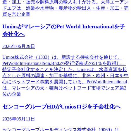
造・加工・販売や飼料原料の輸入も手がける。大洋エーアン
ドエフは、漁業や水産物・農産物の輸出入・生産・加工・売
買を営む企業
UmiosがマレーシアのPet World Internationalを子
会社化へ
2026年06月29日
Umios株式会社（1333）は、新設する持株会社を通じて、
PetWorldInternationalSdn.Bhd.の発行済株式の51％を取得し、
特定子会社化することを決定した。Umiosは、水産資源を起
点とした原料の調達・加工を基盤に、北米・欧州・日本を中
心にペットフード事業を展開している。PetWorldInternational
は、マレーシアの犬・猫向けペットフード市場でシェア第2
位の企業
センコーグループHDがUmiosロジを子会社化へ
2026年05月11日
センコーグループホールディングス株式会社（9069）は、