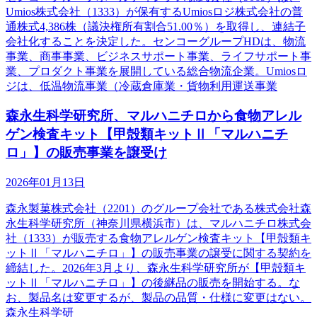
Umios株式会社（1333）が保有するUmiosロジ株式会社の普
通株式4,386株（議決権所有割合51.00％）を取得し、連結子
会社化することを決定した。センコーグループHDは、物流
事業、商事事業、ビジネスサポート事業、ライフサポート事
業、プロダクト事業を展開している総合物流企業。Umiosロ
ジは、低温物流事業（冷蔵倉庫業・貨物利用運送事業
森永生科学研究所、マルハニチロから食物アレル
ゲン検査キット【甲殻類キットⅡ「マルハニチ
ロ」】の販売事業を譲受け
2026年01月13日
森永製菓株式会社（2201）のグループ会社である株式会社森
永生科学研究所（神奈川県横浜市）は、マルハニチロ株式会
社（1333）が販売する食物アレルゲン検査キット【甲殻類キ
ットⅡ「マルハニチロ」】の販売事業の譲受に関する契約を
締結した。2026年3月より、森永生科学研究所が【甲殻類キ
ットⅡ「マルハニチロ」】の後継品の販売を開始する。な
お、製品名は変更するが、製品の品質・仕様に変更はない。
森永生科学研