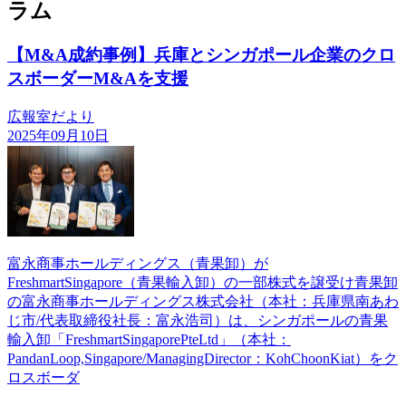
ラム
【M&A成約事例】兵庫とシンガポール企業のクロ
スボーダーM&Aを支援
広報室だより
2025年09月10日
富永商事ホールディングス（青果卸）が
FreshmartSingapore（青果輸入卸）の一部株式を譲受け青果卸
の富永商事ホールディングス株式会社（本社：兵庫県南あわ
じ市/代表取締役社長：富永浩司）は、シンガポールの青果
輸入卸「FreshmartSingaporePteLtd」（本社：
PandanLoop,Singapore/ManagingDirector：KohChoonKiat）をク
ロスボーダ