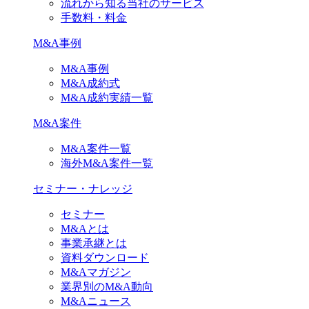
流れから知る当社のサービス
手数料・料金
M&A事例
M&A事例
M&A成約式
M&A成約実績一覧
M&A案件
M&A案件一覧
海外M&A案件一覧
セミナー・ナレッジ
セミナー
M&Aとは
事業承継とは
資料ダウンロード
M&Aマガジン
業界別のM&A動向
M&Aニュース