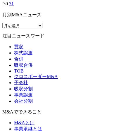
30
31
月別M&Aニュース
注目ニュースワード
買収
株式譲渡
合併
吸収合併
TOB
クロスボーダーM&A
子会社
吸収分割
事業譲渡
会社分割
M&Aでできること
M&Aとは
事業承継とは