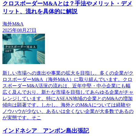
クロスボーダーM&Aとは？手法やメリット・デメ
リット、流れを具体的に解説
海外M&A
2025年08月27日
新しい市場への進出や事業の拡大を目指し、多くの企業がク
ロスボーダーM&A（海外M&A）に取り組んでいます。クロ
スボーダーM&A活況の流れは、近年中堅・中小企業にも幅
広く及んでおり、新たな市場を目指してあらゆる企業がチャ
レンジしています。特にASEAN地域の企業とのM&Aの増加
傾向は顕著です。しかし、海外とのM&Aについては経験や
ノウハウが少ない、あるいは全くない企業が大多数であるの
が実態です。そこ
インドネシア アンボン島出張記