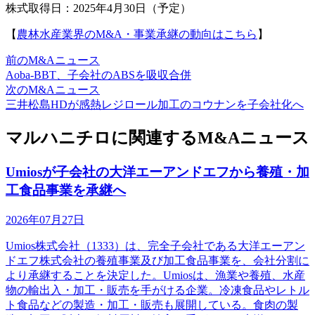
株式取得日：2025年4月30日（予定）
【
農林水産業界のM&A・事業承継の動向はこちら
】
前のM&Aニュース
Aoba-BBT、子会社のABSを吸収合併
次のM&Aニュース
三井松島HDが感熱レジロール加工のコウナンを子会社化へ
マルハニチロに関連するM&Aニュース
Umiosが子会社の大洋エーアンドエフから養殖・加
工食品事業を承継へ
2026年07月27日
Umios株式会社（1333）は、完全子会社である大洋エーアン
ドエフ株式会社の養殖事業及び加工食品事業を、会社分割に
より承継することを決定した。Umiosは、漁業や養殖、水産
物の輸出入・加工・販売を手がける企業。冷凍食品やレトル
ト食品などの製造・加工・販売も展開している。食肉の製