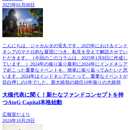
2025年01月08日
こんにちは、ジャカルタの安丸です。2025年におけるインド
ネシアのマクロ的な展望につき、私見を交えて解説させてい
ただきます。（今回のこのコラムは、2025年1月8日に作成し
ています。）2024年の振り返り最初に2024年にインドネシア
で起こった重要なイベントを、簡単に振り返ってみたいと思
います。2024年はインドネシアにとって、重要なイベントが
目白押しの1年でした。新大統領の就任10年振りの大統領
大槻代表に聞く！新たなファンドコンセプトを持
つAtoG Capital本格始動
広報室だより
2024年10月29日