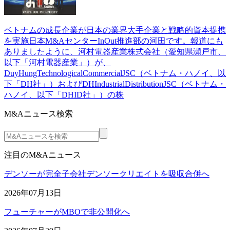
ベトナムの成長企業が日本の業界大手企業と戦略的資本提携
を実施日本M&AセンターInOut推進部の河田です。報道にも
ありましたように、河村電器産業株式会社（愛知県瀬戸市、
以下「河村電器産業」）が、
DuyHungTechnologicalCommercialJSC（ベトナム・ハノイ、以
下「DH社」）およびDHIndustrialDistributionJSC（ベトナム・
ハノイ、以下「DHID社」）の株
M&Aニュース検索
注目のM&Aニュース
デンソーが完全子会社デンソークリエイトを吸収合併へ
2026年07月13日
フューチャーがMBOで非公開化へ