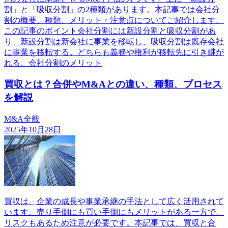
割」と「吸収分割」の2種類があります。本記事では会社分
割の概要、種類、メリット・注意点についてご紹介します。
この記事のポイント会社分割には新設分割と吸収分割があ
り、新設分割は新会社に事業を移転し、吸収分割は既存会社
に事業を移転する。どちらも義務や権利が移転先に引き継が
れる。会社分割のメリット
買収とは？合併やM&Aとの違い、種類、プロセス
を解説
M&A全般
2025年10月28日
買収は、企業の成長や事業承継の手法として広く活用されて
います。売り手側にも買い手側にもメリットがある一方で、
リスクもあるため注意が必要です。本記事では、買収と合