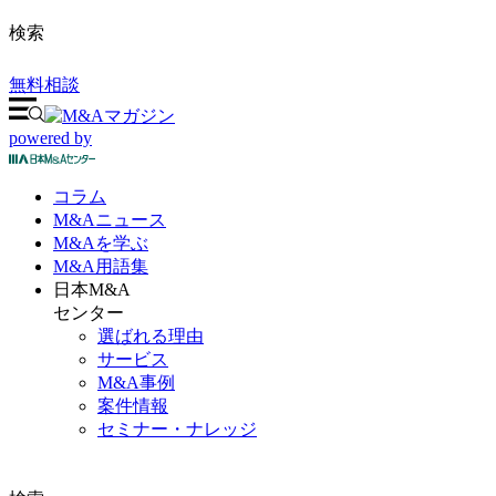
検索
無料相談
powered by
コラム
M&A
ニュース
M&Aを
学ぶ
M&A
用語集
日本M&A
センター
選ばれる理由
サービス
M&A事例
案件情報
セミナー・ナレッジ