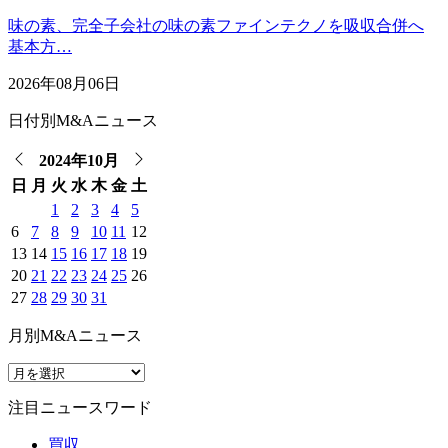
味の素、完全子会社の味の素ファインテクノを吸収合併へ
基本方…
2026年08月06日
日付別M&Aニュース
2024年10月
日
月
火
水
木
金
土
1
2
3
4
5
6
7
8
9
10
11
12
13
14
15
16
17
18
19
20
21
22
23
24
25
26
27
28
29
30
31
月別M&Aニュース
注目ニュースワード
買収