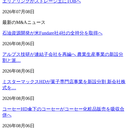
エリアリンクがストレージ王にTOBへ
2026年07月08日
最新のM&Aニュース
石油資源開発が米Fundare社4社の全持分を取得へ
2026年08月06日
アルプス技研が連結子会社を再編へ 農業生産事業の新設分
割と派…
2026年08月06日
ミスターマックスHDが菓子専門店事業を新設分割 新会社株
式を…
2026年08月06日
コーセーHD傘下のコーセーがコーセー化粧品販売を吸収合
併へ
2026年08月06日