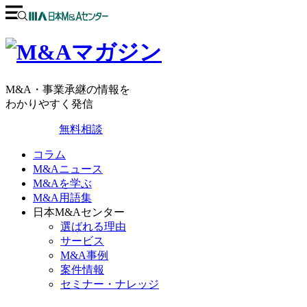
M&A・事業承継の情報を
わかりやすく発信
無料相談
コラム
M&Aニュース
M&Aを学ぶ
M&A用語集
日本M&Aセンター
選ばれる理由
サービス
M&A事例
案件情報
セミナー・ナレッジ