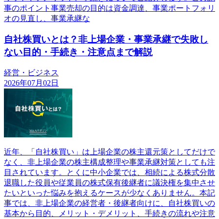
事のポイント事業売却の目的は資金調達、事業ポートフォリ
オの見直し、事業承継な
自社株買いとは？非上場企業・事業承継で失敗し
ない目的・手続き・注意点まで解説
経営・ビジネス
2026年07月02日
近年、「自社株買い」は上場企業の株主還元策としてだけで
なく、非上場企業の株主構成整理や事業承継対策としても注
目されています。とくに中小企業では、相続による株式分散
退職した役員や従業員の株式保有後継者に議決権を集中させ
たいといった悩みを抱えるケースが少なくありません。本記
事では、非上場企業の経営者・後継者向けに、自社株買いの
基本から目的、メリット・デメリット、手続きの流れや注意