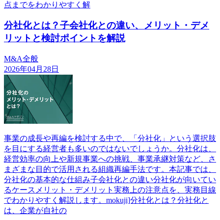
点までをわかりやすく解
分社化とは？子会社化との違い、メリット・デメ
リットと検討ポイントを解説
M&A全般
2026年04月28日
事業の成長や再編を検討する中で、「分社化」という選択肢
を目にする経営者も多いのではないでしょうか。分社化は、
経営効率の向上や新規事業への挑戦、事業承継対策など、さ
まざまな目的で活用される組織再編手法です。本記事では、
分社化の基本的な仕組み子会社化との違い分社化が向いてい
るケースメリット・デメリット実務上の注意点を、実務目線
でわかりやすく解説します。mokuji]分社化とは？分社化と
は、企業が自社の