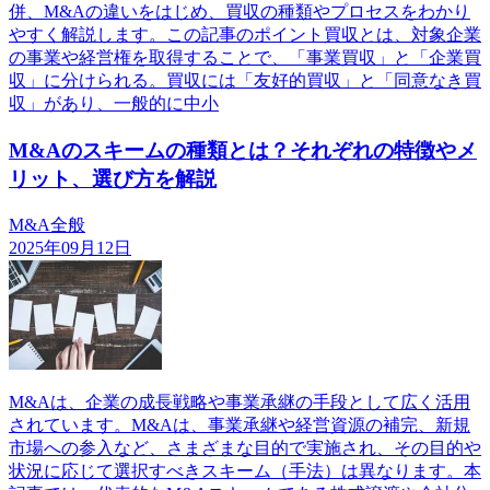
併、M&Aの違いをはじめ、買収の種類やプロセスをわかり
やすく解説します。この記事のポイント買収とは、対象企業
の事業や経営権を取得することで、「事業買収」と「企業買
収」に分けられる。買収には「友好的買収」と「同意なき買
収」があり、一般的に中小
M&Aのスキームの種類とは？それぞれの特徴やメ
リット、選び方を解説
M&A全般
2025年09月12日
M&Aは、企業の成長戦略や事業承継の手段として広く活用
されています。M&Aは、事業承継や経営資源の補完、新規
市場への参入など、さまざまな目的で実施され、その目的や
状況に応じて選択すべきスキーム（手法）は異なります。本