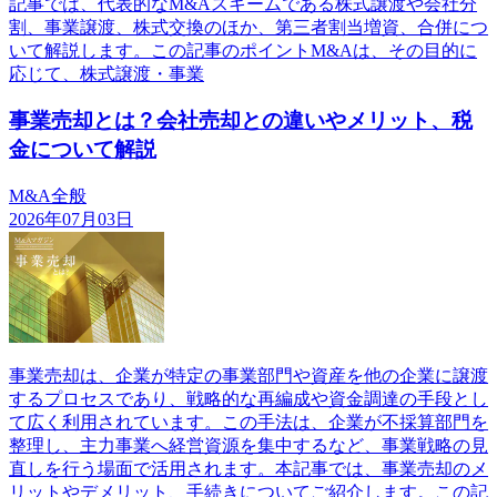
記事では、代表的なM&Aスキームである株式譲渡や会社分
割、事業譲渡、株式交換のほか、第三者割当増資、合併につ
いて解説します。この記事のポイントM&Aは、その目的に
応じて、株式譲渡・事業
事業売却とは？会社売却との違いやメリット、税
金について解説
M&A全般
2026年07月03日
事業売却は、企業が特定の事業部門や資産を他の企業に譲渡
するプロセスであり、戦略的な再編成や資金調達の手段とし
て広く利用されています。この手法は、企業が不採算部門を
整理し、主力事業へ経営資源を集中するなど、事業戦略の見
直しを行う場面で活用されます。本記事では、事業売却のメ
リットやデメリット、手続きについてご紹介します。この記