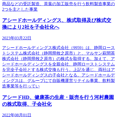
商品などの受託製造、茶葉の加工販売を行う飲料製造事業の
2つを主とした事業
アシードホールディングス、株式取得及び株式交
換により2社を子会社化へ
2023年03月22日
アシードホールディングス株式会社（9959）は、静岡ロース
トシステム株式会社（静岡県牧之原市）と、マルサン萩間茶
株式会社（静岡県牧之原市）の株式を取得する。加えて、ア
シードホールディングスを全親会社、静岡ローストシステム
を完全子会社とする株式交換も行う。上記を通じ、両社はア
シードホールディングスの子会社となる。アシードホールデ
ィングスは、グループにて自販機運営リテイル事業、飲料製
造事業等を行ってい
アシードHD、健康茶の生産・販売を行う河村農園
の株式取得、子会社化
2022年08月01日