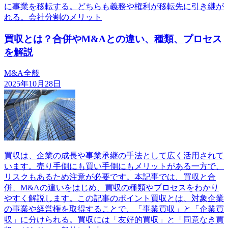
に事業を移転する。どちらも義務や権利が移転先に引き継が
れる。会社分割のメリット
買収とは？合併やM&Aとの違い、種類、プロセス
を解説
M&A全般
2025年10月28日
買収は、企業の成長や事業承継の手法として広く活用されて
います。売り手側にも買い手側にもメリットがある一方で、
リスクもあるため注意が必要です。本記事では、買収と合
併、M&Aの違いをはじめ、買収の種類やプロセスをわかり
やすく解説します。この記事のポイント買収とは、対象企業
の事業や経営権を取得することで、「事業買収」と「企業買
収」に分けられる。買収には「友好的買収」と「同意なき買