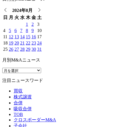
2024年8月
日
月
火
水
木
金
土
1
2
3
4
5
6
7
8
9
10
11
12
13
14
15
16
17
18
19
20
21
22
23
24
25
26
27
28
29
30
31
月別M&Aニュース
注目ニュースワード
買収
株式譲渡
合併
吸収合併
TOB
クロスボーダーM&A
子会社