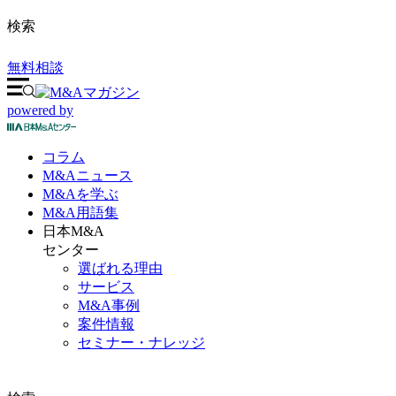
検索
無料相談
powered by
コラム
M&A
ニュース
M&Aを
学ぶ
M&A
用語集
日本M&A
センター
選ばれる理由
サービス
M&A事例
案件情報
セミナー・ナレッジ