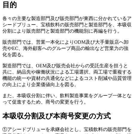
目的
各々の主要な製造部門及び販売部門が東西に分かれているア
シードブリュー、宝積飲料の販売部門と製造部門を、本吸収
分割により販売部門と製造部門の機能別に再編を行う。
販売部門では、営業一本化によりODM及び大手量販店へ卸
売やEC、海外顧客へのグループ商品の輸出など営業力の強
化を図る。
製造部門では、OEM及び販売会社からの受託生産を担うと
共に、納品先や稼働状況による工場選択、両工場で重複する
機能の統一や資材の共通化などによるコスト削減や品質管理
の向上により企業価値向上を図る。
また、本吸収分割に伴い、飲料製造事業をグループ一体とな
って促進するため、商号の変更を行う。
本吸収分割及び本商号変更の方式
①アシードブリューを承継会社とし、宝積飲料の販売部門を