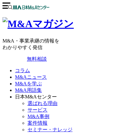
M&A・事業承継の情報を
わかりやすく発信
無料相談
コラム
M&Aニュース
M&Aを学ぶ
M&A用語集
日本M&Aセンター
選ばれる理由
サービス
M&A事例
案件情報
セミナー・ナレッジ