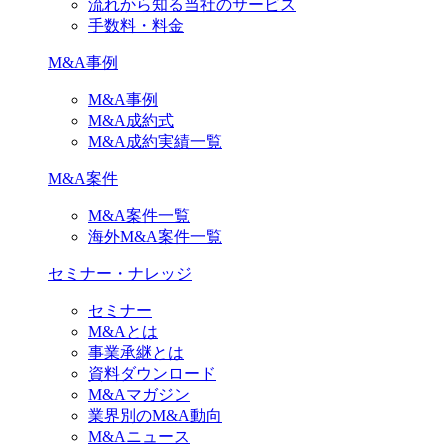
流れから知る当社のサービス
手数料・料金
M&A事例
M&A事例
M&A成約式
M&A成約実績一覧
M&A案件
M&A案件一覧
海外M&A案件一覧
セミナー・ナレッジ
セミナー
M&Aとは
事業承継とは
資料ダウンロード
M&Aマガジン
業界別のM&A動向
M&Aニュース