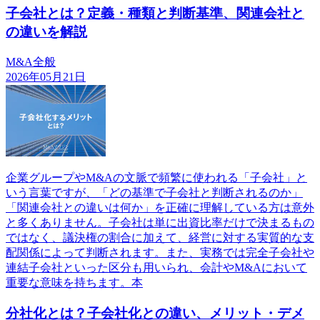
子会社とは？定義・種類と判断基準、関連会社と
の違いを解説
M&A全般
2026年05月21日
企業グループやM&Aの文脈で頻繁に使われる「子会社」と
いう言葉ですが、「どの基準で子会社と判断されるのか」
「関連会社との違いは何か」を正確に理解している方は意外
と多くありません。子会社は単に出資比率だけで決まるもの
ではなく、議決権の割合に加えて、経営に対する実質的な支
配関係によって判断されます。また、実務では完全子会社や
連結子会社といった区分も用いられ、会計やM&Aにおいて
重要な意味を持ちます。本
分社化とは？子会社化との違い、メリット・デメ