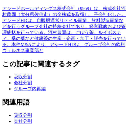
アシードホールディングス株式会社（9959）は、株式会社河
村農園（大分県佐伯市）の全株式を取得し、子会社化した。
アシードHDは、自販機運営リテイル事業、飲料製造事業な
どを行うグループ会社の持株会社であり、経営戦略および管
理統括を行っている。河村農園は、ごぼう茶、ルイボステ
ィ、桑の葉など健康茶の生産・企画・加工・販売を行ってい
る。本件M&Aにより、アシードHDは、グループ会社の飲料
ウェルネス事業部と
この記事に関連するタグ
吸収分割
会社分割
グループ内再編
関連用語
吸収分割
会社分割