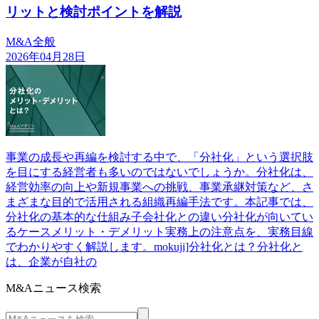
リットと検討ポイントを解説
M&A全般
2026年04月28日
事業の成長や再編を検討する中で、「分社化」という選択肢
を目にする経営者も多いのではないでしょうか。分社化は、
経営効率の向上や新規事業への挑戦、事業承継対策など、さ
まざまな目的で活用される組織再編手法です。本記事では、
分社化の基本的な仕組み子会社化との違い分社化が向いてい
るケースメリット・デメリット実務上の注意点を、実務目線
でわかりやすく解説します。mokuji]分社化とは？分社化と
は、企業が自社の
M&Aニュース検索