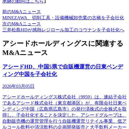
承継の動向はこちら
】
前のM&Aニュース
MINEZAWA、切削工具・設備機械卸売業の古橋を子会社化
次のM&Aニュース
三井松島HDが感熱レジロール加工のコウナンを子会社化へ
アシードホールディングスに関連する
M&Aニュース
アシードHD、中国5県で自販機運営の日東ベンデ
ィング中国を子会社化
2026年03月05日
アシードホールディングス株式会社（9959）は、連結子会社
であるアシード株式会社（東京都港区）が、有限会社日東ベ
ンディング中国（広島県広島市）の発行済株式の全株式を取
得し、子会社化することを決定した。アシードグループは、
自動販売機の運営管理を行う自販機運営リテイル事業、低ア
ルコール飲料や清涼飲料の企画開発販売と大手飲料メーカー