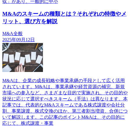
収」があり、一般的に中小
M&Aのスキームの種類とは？それぞれの特徴やメ
リット、選び方を解説
M&A全般
2025年09月12日
M&Aは、企業の成長戦略や事業承継の手段として広く活用
されています。M&Aは、事業承継や経営資源の補完、新規
市場への参入など、さまざまな目的で実施され、その目的や
状況に応じて選択すべきスキーム（手法）は異なります。本
記事では、代表的なM&Aスキームである株式譲渡や会社分
割、事業譲渡、株式交換のほか、第三者割当増資、合併につ
いて解説します。この記事のポイントM&Aは、その目的に
応じて、株式譲渡・事業