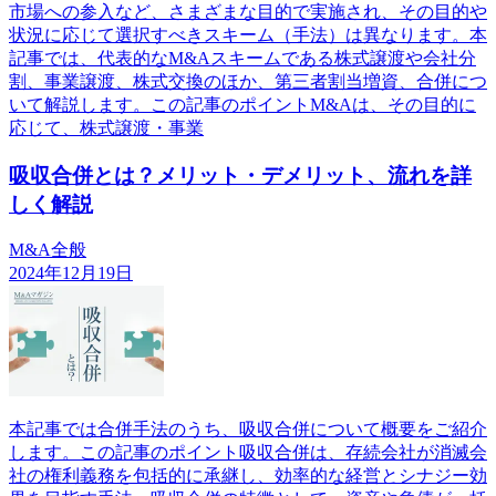
市場への参入など、さまざまな目的で実施され、その目的や
状況に応じて選択すべきスキーム（手法）は異なります。本
記事では、代表的なM&Aスキームである株式譲渡や会社分
割、事業譲渡、株式交換のほか、第三者割当増資、合併につ
いて解説します。この記事のポイントM&Aは、その目的に
応じて、株式譲渡・事業
吸収合併とは？メリット・デメリット、流れを詳
しく解説
M&A全般
2024年12月19日
本記事では合併手法のうち、吸収合併について概要をご紹介
します。この記事のポイント吸収合併は、存続会社が消滅会
社の権利義務を包括的に承継し、効率的な経営とシナジー効