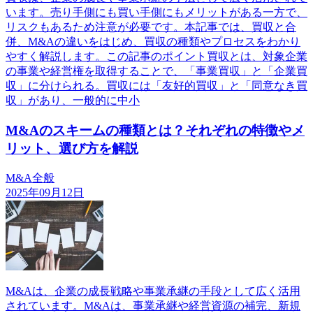
います。売り手側にも買い手側にもメリットがある一方で、
リスクもあるため注意が必要です。本記事では、買収と合
併、M&Aの違いをはじめ、買収の種類やプロセスをわかり
やすく解説します。この記事のポイント買収とは、対象企業
の事業や経営権を取得することで、「事業買収」と「企業買
収」に分けられる。買収には「友好的買収」と「同意なき買
収」があり、一般的に中小
M&Aのスキームの種類とは？それぞれの特徴やメ
リット、選び方を解説
M&A全般
2025年09月12日
M&Aは、企業の成長戦略や事業承継の手段として広く活用
されています。M&Aは、事業承継や経営資源の補完、新規