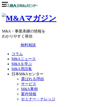
M&A・事業承継の情報を
わかりやすく発信
無料相談
コラム
M&Aニュース
M&Aを学ぶ
M&A用語集
日本M&Aセンター
選ばれる理由
サービス
M&A事例
案件情報
セミナー・ナレッジ