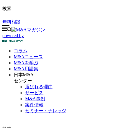
検索
無料相談
powered by
コラム
M&A
ニュース
M&Aを
学ぶ
M&A
用語集
日本M&A
センター
選ばれる理由
サービス
M&A事例
案件情報
セミナー・ナレッジ