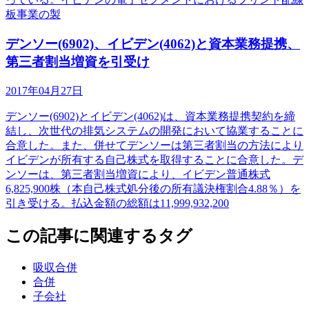
板事業の製
デンソー(6902)、イビデン(4062)と資本業務提携、
第三者割当増資を引受け
2017年04月27日
デンソー(6902)とイビデン(4062)は、資本業務提携契約を締
結し、次世代の排気システムの開発において協業することに
合意した。また、併せてデンソーは第三者割当の方法により
イビデンが所有する自己株式を取得することに合意した。デ
ンソーは、第三者割当増資により、イビデン普通株式
6,825,900株（本自己株式処分後の所有議決権割合4.88％）を
引き受ける。払込金額の総額は11,999,932,200
この記事に関連するタグ
吸収合併
合併
子会社