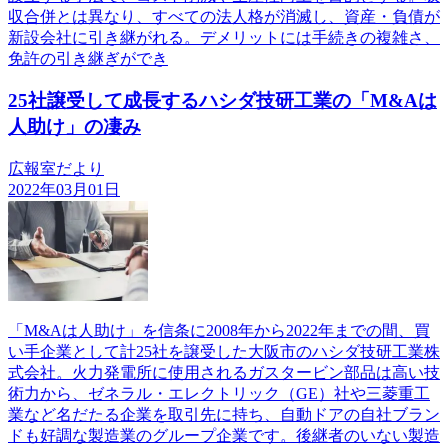
収合併とは異なり、すべての法人格が消滅し、資産・負債が
新設会社に引き継がれる。デメリットには手続きの複雑さ、
免許の引き継ぎができ
25社譲受して成長するハシダ技研工業の「M&Aは
人助け」の凄み
広報室だより
2022年03月01日
「M&Aは人助け」を信条に2008年から2022年までの間、買
い手企業として計25社を譲受した大阪市のハシダ技研工業株
式会社。火力発電所に使用されるガスタービン部品は高い技
術力から、ゼネラル・エレクトリック（GE）社や三菱重工
業など名だたる企業を取引先に持ち、自動ドアの自社ブラン
ドも好調な製造業のグループ企業です。後継者のいない製造