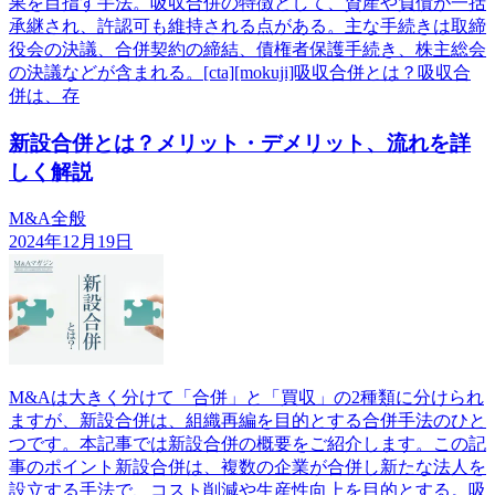
果を目指す手法。吸収合併の特徴として、資産や負債が一括
承継され、許認可も維持される点がある。主な手続きは取締
役会の決議、合併契約の締結、債権者保護手続き、株主総会
の決議などが含まれる。[cta][mokuji]吸収合併とは？吸収合
併は、存
新設合併とは？メリット・デメリット、流れを詳
しく解説
M&A全般
2024年12月19日
M&Aは大きく分けて「合併」と「買収」の2種類に分けられ
ますが、新設合併は、組織再編を目的とする合併手法のひと
つです。本記事では新設合併の概要をご紹介します。この記
事のポイント新設合併は、複数の企業が合併し新たな法人を
設立する手法で、コスト削減や生産性向上を目的とする。吸