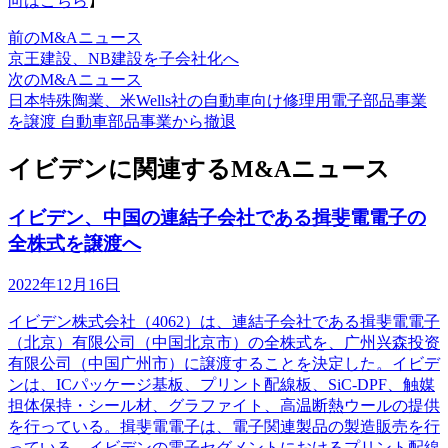
向はこちら
】
前のM&Aニュース
京王建設、NB建設を子会社化へ
次のM&Aニュース
日本特殊陶業、米Wells社の自動車向け修理用電子部品事業
を譲渡 自動車部品事業から撤退
イビデンに関連するM&Aニュース
イビデン、中国の連結子会社である揖斐電電子の
全株式を譲渡へ
2022年12月16日
イビデン株式会社（4062）は、連結子会社である揖斐電電子
（北京）有限公司（中国北京市）の全株式を、广州兴森投资
有限公司（中国广州市）に譲渡することを決定した。イビデ
ンは、ICパッケージ基板、プリント配線板、SiC-DPF、触媒
担体保持・シール材、グラファイト、高温断熱ウールの提供
を行っている。揖斐電電子は、電子関連製品の製造販売を行
っている。イビデンの電子セグメントにおけるプリント配線