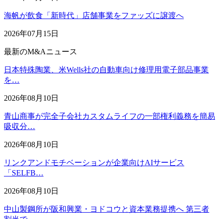
海帆が飲食「新時代」店舗事業をファッズに譲渡へ
2026年07月15日
最新のM&Aニュース
日本特殊陶業、米Wells社の自動車向け修理用電子部品事業
を…
2026年08月10日
青山商事が完全子会社カスタムライフの一部権利義務を簡易
吸収分…
2026年08月10日
リンクアンドモチベーションが企業向けAIサービス
「SELFB…
2026年08月10日
中山製鋼所が阪和興業・ヨドコウと資本業務提携へ 第三者