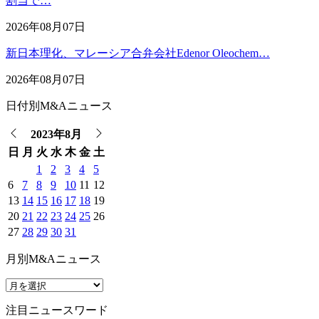
割当で…
2026年08月07日
新日本理化、マレーシア合弁会社Edenor Oleochem…
2026年08月07日
日付別M&Aニュース
2023年8月
日
月
火
水
木
金
土
1
2
3
4
5
6
7
8
9
10
11
12
13
14
15
16
17
18
19
20
21
22
23
24
25
26
27
28
29
30
31
月別M&Aニュース
注目ニュースワード