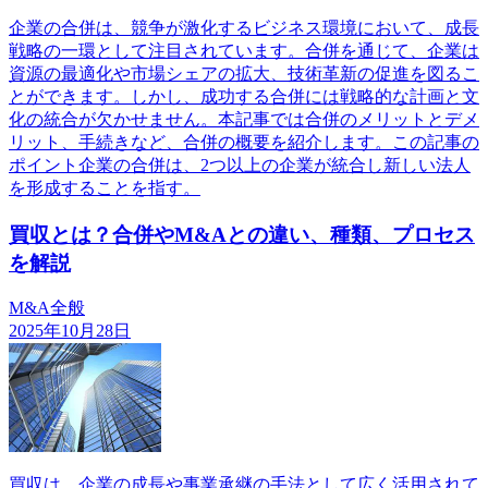
企業の合併は、競争が激化するビジネス環境において、成長
戦略の一環として注目されています。合併を通じて、企業は
資源の最適化や市場シェアの拡大、技術革新の促進を図るこ
とができます。しかし、成功する合併には戦略的な計画と文
化の統合が欠かせません。本記事では合併のメリットとデメ
リット、手続きなど、合併の概要を紹介します。この記事の
ポイント企業の合併は、2つ以上の企業が統合し新しい法人
を形成することを指す。
買収とは？合併やM&Aとの違い、種類、プロセス
を解説
M&A全般
2025年10月28日
買収は、企業の成長や事業承継の手法として広く活用されて