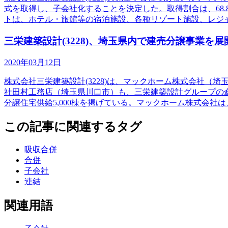
式を取得し、子会社化することを決定した。取得割合は、68
トは、ホテル・旅館等の宿泊施設、各種リゾート施設、レジ
三栄建築設計(3228)、埼玉県内で建売分譲事業
2020年03月12日
株式会社三栄建築設計(3228)は、マックホーム株式会社
社田村工務店（埼玉県川口市）も、三栄建築設計グループの
分譲住宅供給5,000棟を掲げている。マックホーム株式会社は
この記事に関連するタグ
吸収合併
合併
子会社
連結
関連用語