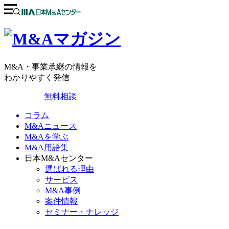
M&A・事業承継の情報を
わかりやすく発信
無料相談
コラム
M&Aニュース
M&Aを学ぶ
M&A用語集
日本M&Aセンター
選ばれる理由
サービス
M&A事例
案件情報
セミナー・ナレッジ