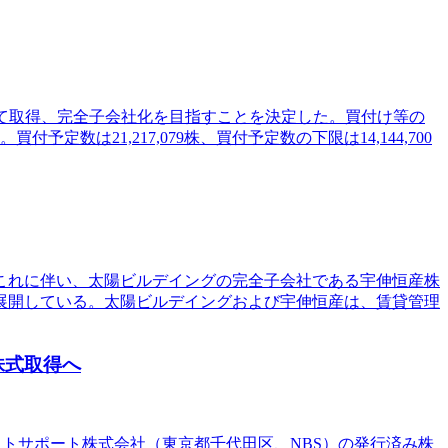
通じて取得、完全子会社化を目指すことを決定した。買付け等の
付予定数は21,217,079株、買付予定数の下限は14,144,700
。これに伴い、太陽ビルデイングの完全子会社である宇伸恒産株
展開している。太陽ビルデイングおよび宇伸恒産は、賃貸管理
株式取得へ
ストサポート株式会社（東京都千代田区、NBS）の発行済み株