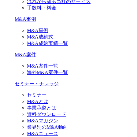
流れから知る当社のサービス
手数料・料金
M&A事例
M&A事例
M&A成約式
M&A成約実績一覧
M&A案件
M&A案件一覧
海外M&A案件一覧
セミナー・ナレッジ
セミナー
M&Aとは
事業承継とは
資料ダウンロード
M&Aマガジン
業界別のM&A動向
M&Aニュース