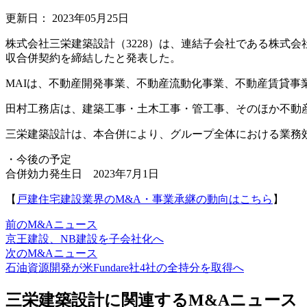
更新日：
2023年05月25日
株式会社三栄建築設計（3228）は、連結子会社である株式会
収合併契約を締結したと発表した。
MAIは、不動産開発事業、不動産流動化事業、不動産賃貸事
田村工務店は、建築工事・土木工事・管工事、そのほか不動
三栄建築設計は、本合併により、グループ全体における業務
・今後の予定
合併効力発生日 2023年7月1日
【
戸建住宅建設業界のM&A・事業承継の動向はこちら
】
前のM&Aニュース
京王建設、NB建設を子会社化へ
次のM&Aニュース
石油資源開発が米Fundare社4社の全持分を取得へ
三栄建築設計に関連するM&Aニュース