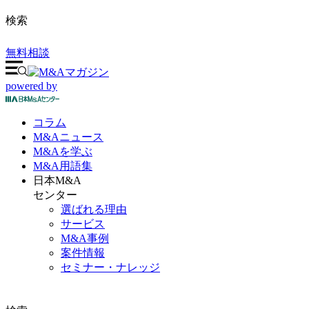
検索
無料相談
powered by
コラム
M&A
ニュース
M&Aを
学ぶ
M&A
用語集
日本M&A
センター
選ばれる理由
サービス
M&A事例
案件情報
セミナー・ナレッジ