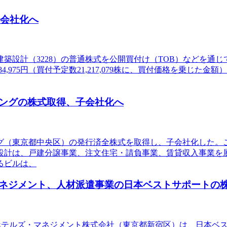
子会社化へ
建築設計（3228）の普通株式を公開買付け（TOB）などを
4,975円（買付予定数21,217,079株に、買付価格を乗じた金額）。買
ングの株式取得、子会社化へ
ング（東京都中央区）の発行済全株式を取得し、子会社化した
設計は、戸建分譲事業、注文住宅・請負事業、賃貸収入事業を
るビルは、
ネジメント、人材派遣事業の日本ベストサポートの
ィアホテルズ・マネジメント株式会社（東京都新宿区）は、日本ベ