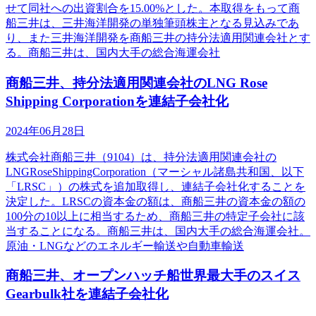
せて同社への出資割合を15.00%とした。本取得をもって商
船三井は、三井海洋開発の単独筆頭株主となる見込みであ
り、また三井海洋開発を商船三井の持分法適用関連会社とす
る。商船三井は、国内大手の総合海運会社
商船三井、持分法適用関連会社のLNG Rose
Shipping Corporationを連結子会社化
2024年06月28日
株式会社商船三井（9104）は、持分法適用関連会社の
LNGRoseShippingCorporation（マーシャル諸島共和国、以下
「LRSC」）の株式を追加取得し、連結子会社化することを
決定した。LRSCの資本金の額は、商船三井の資本金の額の
100分の10以上に相当するため、商船三井の特定子会社に該
当することになる。商船三井は、国内大手の総合海運会社。
原油・LNGなどのエネルギー輸送や自動車輸送
商船三井、オープンハッチ船世界最大手のスイス
Gearbulk社を連結子会社化