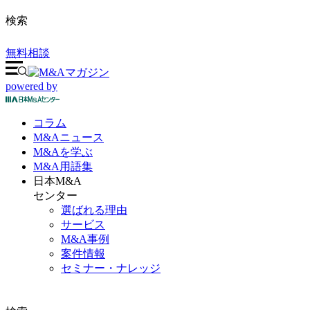
検索
無料相談
powered by
コラム
M&A
ニュース
M&Aを
学ぶ
M&A
用語集
日本M&A
センター
選ばれる理由
サービス
M&A事例
案件情報
セミナー・ナレッジ