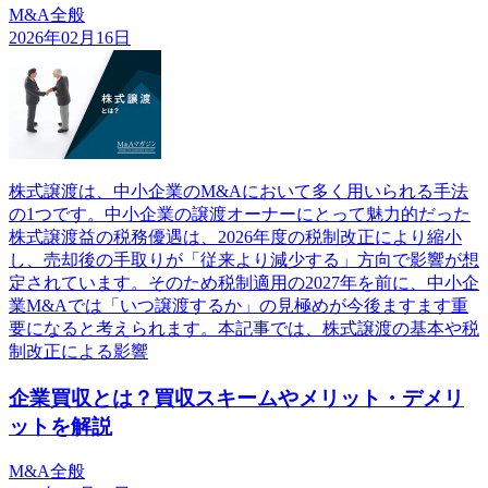
M&A全般
2026年02月16日
株式譲渡は、中小企業のM&Aにおいて多く用いられる手法
の1つです。中小企業の譲渡オーナーにとって魅力的だった
株式譲渡益の税務優遇は、2026年度の税制改正により縮小
し、売却後の手取りが「従来より減少する」方向で影響が想
定されています。そのため税制適用の2027年を前に、中小企
業M&Aでは「いつ譲渡するか」の見極めが今後ますます重
要になると考えられます。本記事では、株式譲渡の基本や税
制改正による影響
企業買収とは？買収スキームやメリット・デメリ
ットを解説
M&A全般