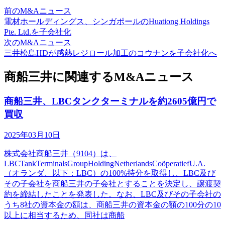
前のM&Aニュース
電材ホールディングス、シンガポールのHuationg Holdings
Pte. Ltd.を子会社化
次のM&Aニュース
三井松島HDが感熱レジロール加工のコウナンを子会社化へ
商船三井に関連するM&Aニュース
商船三井、LBCタンクターミナルを約2605億円で
買収
2025年03月10日
株式会社商船三井（9104）は、
LBCTankTerminalsGroupHoldingNetherlandsCoöperatiefU.A.
（オランダ、以下：LBC）の100%持分を取得し、LBC及び
その子会社を商船三井の子会社とすることを決定し、譲渡契
約を締結したことを発表した。なお、LBC及びその子会社の
うち8社の資本金の額は、商船三井の資本金の額の100分の10
以上に相当するため、同社は商船