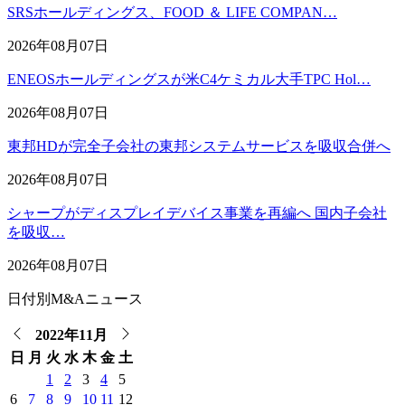
SRSホールディングス、FOOD ＆ LIFE COMPAN…
2026年08月07日
ENEOSホールディングスが米C4ケミカル大手TPC Hol…
2026年08月07日
東邦HDが完全子会社の東邦システムサービスを吸収合併へ
2026年08月07日
シャープがディスプレイデバイス事業を再編へ 国内子会社
を吸収…
2026年08月07日
日付別M&Aニュース
2022年11月
日
月
火
水
木
金
土
1
2
3
4
5
6
7
8
9
10
11
12