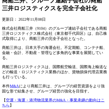
商船三井、グループ連結子会社の商船
三井ロジスティクスを完全子会社化
更新日：
2022年11月08日
株式会社商船三井（9104）のグループ連結子会社である商船
三井ロジスティクス株式会社（東京都千代田区）は、自己株
式取得により、商船三井の完全子会社となった。
商船三井は、日本大手の海運会社。不定期船、コンテナ船、
金融・会計、不動産・管理など多角的な事業を展開してい
る。
商船三井ロジスティクスは、国際航空輸送、国際海上輸送な
どの輸送・ロジスティクス業務のほか、貨物損保代理店業務
も行っている。
本件
M&A
により商船三井は、グループの経営資源をより強
固な形で結集させ、グループ経営の強化を目指す。
【
空運・海運・港湾物流業界のM&A・事業承継の動向はこ
ちら
】