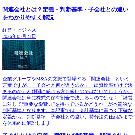
関連会社とは？定義・判断基準・子会社との違い
をわかりやすく解説
経営・ビジネス
2026年05月21日
企業グループやM&Aの文脈で登場する「関連会社」という
言葉ですが、「子会社と何が違うのか」「出資比率だけで決
まるのか」と疑問に感じる方も多いのではないでしょうか。
関連会社は単に株式の保有割合で決まるものではなく「経営
に対して“重要な影響力”を持っているかどうか」が本質的な
判断基準となります。本記事では、会計基準に基づく正確な
定義から、判断基準、子会社との違い、持分法の仕組みまで
を体系的に解説します