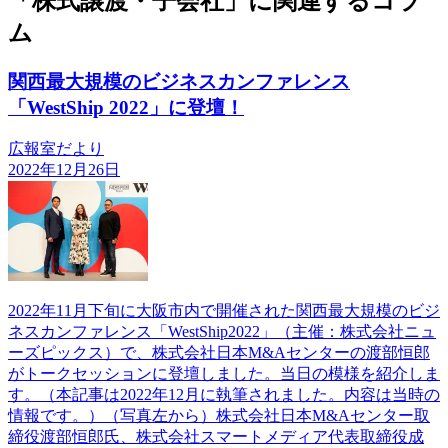
「株式譲渡・子会社」に関連するコラ
ム
関西最大規模のビジネスカンファレンス
「WestShip 2022」に登壇！
広報室だより
2022年12月26日
2022年11月下旬に大阪市内で開催された関西最大規模のビジ
ネスカンファレンス「WestShip2022」（主催：株式会社ニュ
ーズピックス）で、株式会社日本M&Aセンターの渡部恒郎
がトークセッションに登壇しました。当日の模様を紹介しま
す。（本記事は2022年12月に執筆されました。内容は当時の
情報です。）（写真左から）株式会社日本M&Aセンター取
締役渡部恒郎氏、株式会社スマートメディア代表取締役成