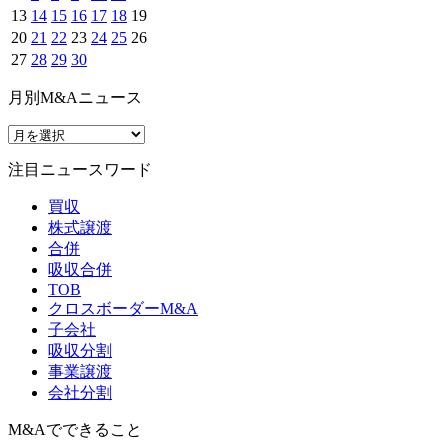
13
14
15
16
17
18
19
20
21
22
23
24
25
26
27
28
29
30
月別M&Aニュース
注目ニュースワード
買収
株式譲渡
合併
吸収合併
TOB
クロスボーダーM&A
子会社
吸収分割
事業譲渡
会社分割
M&Aでできること