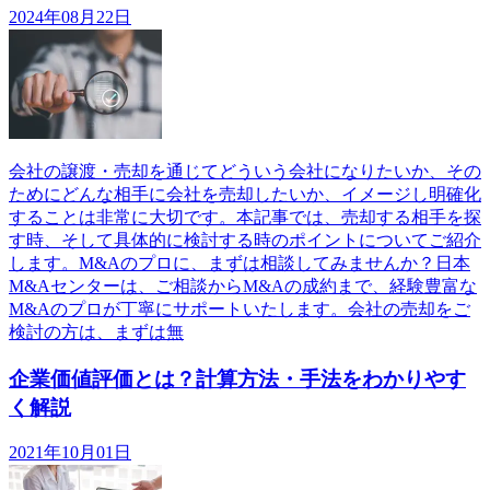
2024年08月22日
会社の譲渡・売却を通じてどういう会社になりたいか、その
ためにどんな相手に会社を売却したいか、イメージし明確化
することは非常に大切です。本記事では、売却する相手を探
す時、そして具体的に検討する時のポイントについてご紹介
します。M&Aのプロに、まずは相談してみませんか？日本
M&Aセンターは、ご相談からM&Aの成約まで、経験豊富な
M&Aのプロが丁寧にサポートいたします。会社の売却をご
検討の方は、まずは無
企業価値評価とは？計算方法・手法をわかりやす
く解説
2021年10月01日