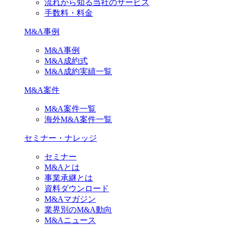
流れから知る当社のサービス
手数料・料金
M&A事例
M&A事例
M&A成約式
M&A成約実績一覧
M&A案件
M&A案件一覧
海外M&A案件一覧
セミナー・ナレッジ
セミナー
M&Aとは
事業承継とは
資料ダウンロード
M&Aマガジン
業界別のM&A動向
M&Aニュース