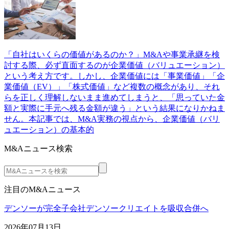
「自社はいくらの価値があるのか？」M&Aや事業承継を検
討する際、必ず直面するのが企業価値（バリュエーション）
という考え方です。しかし、企業価値には「事業価値」「企
業価値（EV）」「株式価値」など複数の概念があり、それ
らを正しく理解しないまま進めてしまうと、「思っていた金
額と実際に手元へ残る金額が違う」という結果になりかねま
せん。本記事では、M&A実務の視点から、企業価値（バリ
ュエーション）の基本的
M&Aニュース検索
注目のM&Aニュース
デンソーが完全子会社デンソークリエイトを吸収合併へ
2026年07月13日