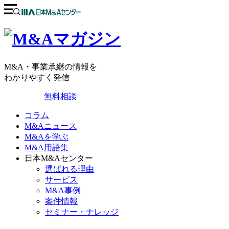
M&A・事業承継の情報を
わかりやすく発信
無料相談
コラム
M&Aニュース
M&Aを学ぶ
M&A用語集
日本M&Aセンター
選ばれる理由
サービス
M&A事例
案件情報
セミナー・ナレッジ