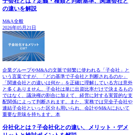
子会社とは？定義・種類と判断基準、関連会社と
の違いを解説
M&A全般
2026年05月21日
企業グループやM&Aの文脈で頻繁に使われる「子会社」と
いう言葉ですが、「どの基準で子会社と判断されるのか」
「関連会社との違いは何か」を正確に理解している方は意外
と多くありません。子会社は単に出資比率だけで決まるもの
ではなく、議決権の割合に加えて、経営に対する実質的な支
配関係によって判断されます。また、実務では完全子会社や
連結子会社といった区分も用いられ、会計やM&Aにおいて
重要な意味を持ちます。本
分社化とは？子会社化との違い、メリット・デメ