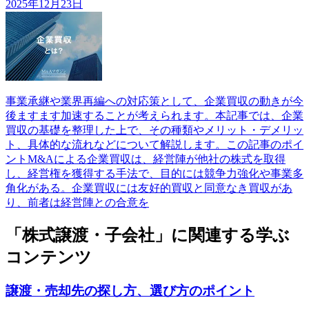
2025年12月23日
事業承継や業界再編への対応策として、企業買収の動きが今
後ますます加速することが考えられます。本記事では、企業
買収の基礎を整理した上で、その種類やメリット・デメリッ
ト、具体的な流れなどについて解説します。この記事のポイ
ントM&Aによる企業買収は、経営陣が他社の株式を取得
し、経営権を獲得する手法で、目的には競争力強化や事業多
角化がある。企業買収には友好的買収と同意なき買収があ
り、前者は経営陣との合意を
「株式譲渡・子会社」に関連する学ぶ
コンテンツ
譲渡・売却先の探し方、選び方のポイント