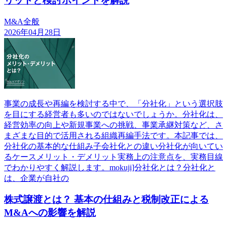
リットと検討ポイントを解説
M&A全般
2026年04月28日
事業の成長や再編を検討する中で、「分社化」という選択肢
を目にする経営者も多いのではないでしょうか。分社化は、
経営効率の向上や新規事業への挑戦、事業承継対策など、さ
まざまな目的で活用される組織再編手法です。本記事では、
分社化の基本的な仕組み子会社化との違い分社化が向いてい
るケースメリット・デメリット実務上の注意点を、実務目線
でわかりやすく解説します。mokuji]分社化とは？分社化と
は、企業が自社の
株式譲渡とは？ 基本の仕組みと税制改正による
M&Aへの影響を解説