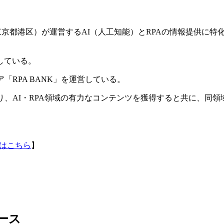
K（東京都港区）が運営するAI（人工知能）とRPAの情報提供に特
している。
ア「RPA BANK」を運営している。
より、AI・RPA領域の有力なコンテンツを獲得すると共に、同
はこちら
】
ース