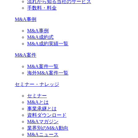
流れから知る当社のサービス
手数料・料金
M&A事例
M&A事例
M&A成約式
M&A成約実績一覧
M&A案件
M&A案件一覧
海外M&A案件一覧
セミナー・ナレッジ
セミナー
M&Aとは
事業承継とは
資料ダウンロード
M&Aマガジン
業界別のM&A動向
M&Aニュース