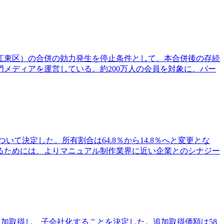
都江東区）の合併の効力発生を停止条件として、本合併後の存続
メディアを運営している。約200万人の会員を対象に、バー
いて決定した。所有割合は64.8％から14.8％へと変更とな
るためには、よりマニュアル制作業界に近い企業とのシナジー
追加取得し、子会社化することを決定した。追加取得価額は58