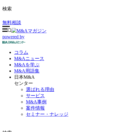
検索
無料相談
powered by
コラム
M&A
ニュース
M&Aを
学ぶ
M&A
用語集
日本M&A
センター
選ばれる理由
サービス
M&A事例
案件情報
セミナー・ナレッジ