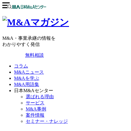
M&A・事業承継の情報を
わかりやすく発信
無料相談
コラム
M&Aニュース
M&Aを学ぶ
M&A用語集
日本M&Aセンター
選ばれる理由
サービス
M&A事例
案件情報
セミナー・ナレッジ