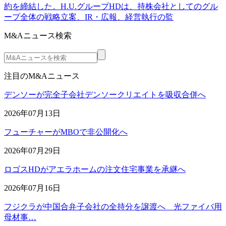
約を締結した。H.U.グループHDは、持株会社としてのグル
ープ全体の戦略立案、IR・広報、経営執行の監
M&Aニュース検索
注目のM&Aニュース
デンソーが完全子会社デンソークリエイトを吸収合併へ
2026年07月13日
フューチャーがMBOで非公開化へ
2026年07月29日
ロゴスHDがアエラホームの注文住宅事業を承継へ
2026年07月16日
フジクラが中国合弁子会社の全持分を譲渡へ 光ファイバ用
母材事…