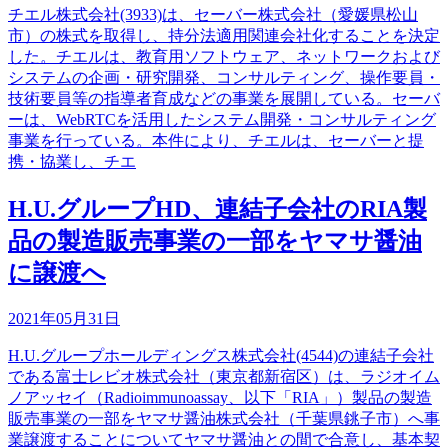
チエル株式会社(3933)は、セーバー株式会社（愛媛県松山
市）の株式を取得し、持分法適用関連会社化することを決定
した。チエルは、教育用ソフトウェア、ネットワークおよび
システムの企画・研究開発、コンサルティング、操作要員・
技術要員等の指導者育成などの事業を展開している。セーバ
ーは、WebRTCを活用したシステム開発・コンサルティング
事業を行っている。本件により、チエルは、セーバーと提
携・協業し、チエ
H.U.グループHD、連結子会社のRIA製
品の製造販売事業の一部をヤマサ醤油
に譲渡へ
2021年05月31日
H.U.グループホールディングス株式会社(4544)の連結子会社
である富士レビオ株式会社（東京都新宿区）は、ラジオイム
ノアッセイ（Radioimmunoassay、以下「RIA」）製品の製造
販売事業の一部をヤマサ醤油株式会社（千葉県銚子市）へ事
業譲渡することについてヤマサ醤油との間で合意し、基本契