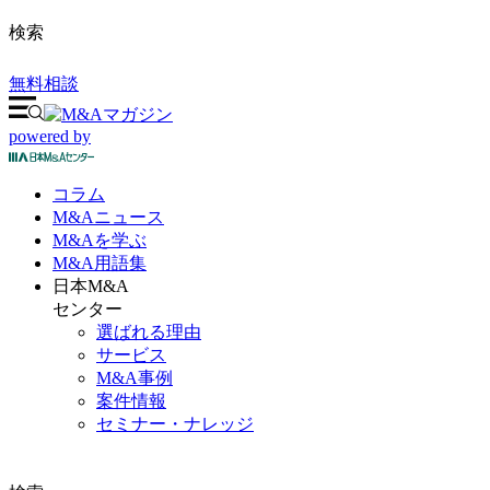
検索
無料相談
powered by
コラム
M&A
ニュース
M&Aを
学ぶ
M&A
用語集
日本M&A
センター
選ばれる理由
サービス
M&A事例
案件情報
セミナー・ナレッジ