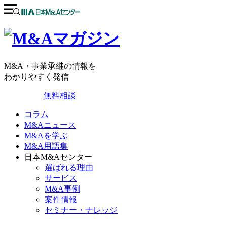
M&A・事業承継の情報を
わかりやすく発信
無料相談
コラム
M&Aニュース
M&Aを学ぶ
M&A用語集
日本M&Aセンター
選ばれる理由
サービス
M&A事例
案件情報
セミナー・ナレッジ