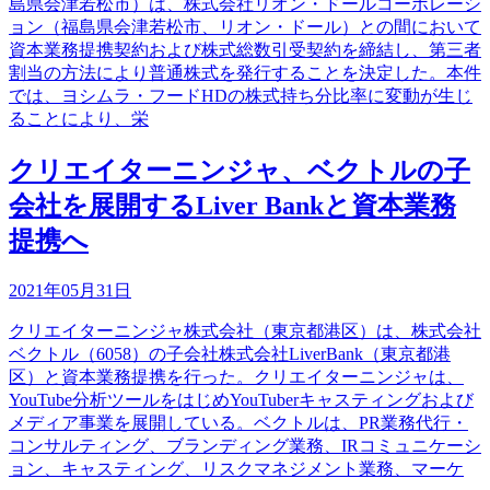
島県会津若松市）は、株式会社リオン・ドールコーポレーシ
ョン（福島県会津若松市、リオン・ドール）との間において
資本業務提携契約および株式総数引受契約を締結し、第三者
割当の方法により普通株式を発行することを決定した。本件
では、ヨシムラ・フードHDの株式持ち分比率に変動が生じ
ることにより、栄
クリエイターニンジャ、ベクトルの子
会社を展開するLiver Bankと資本業務
提携へ
2021年05月31日
クリエイターニンジャ株式会社（東京都港区）は、株式会社
ベクトル（6058）の子会社株式会社LiverBank（東京都港
区）と資本業務提携を行った。クリエイターニンジャは、
YouTube分析ツールをはじめYouTuberキャスティングおよび
メディア事業を展開している。ベクトルは、PR業務代行・
コンサルティング、ブランディング業務、IRコミュニケーシ
ョン、キャスティング、リスクマネジメント業務、マーケ