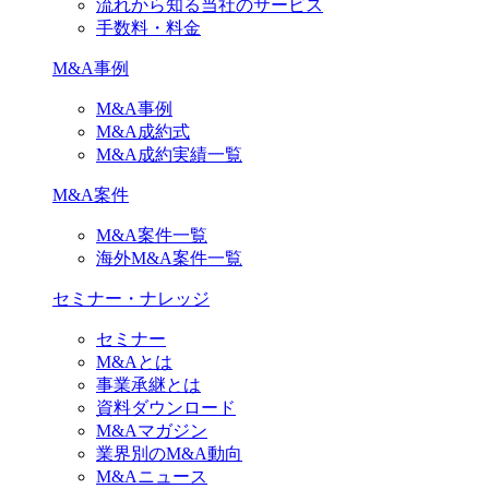
流れから知る当社のサービス
手数料・料金
M&A事例
M&A事例
M&A成約式
M&A成約実績一覧
M&A案件
M&A案件一覧
海外M&A案件一覧
セミナー・ナレッジ
セミナー
M&Aとは
事業承継とは
資料ダウンロード
M&Aマガジン
業界別のM&A動向
M&Aニュース