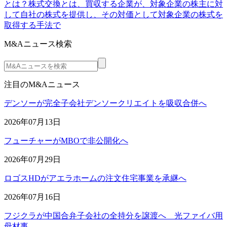
とは？株式交換とは、買収する企業が、対象企業の株主に対
して自社の株式を提供し、その対価として対象企業の株式を
取得する手法で
M&Aニュース検索
注目のM&Aニュース
デンソーが完全子会社デンソークリエイトを吸収合併へ
2026年07月13日
フューチャーがMBOで非公開化へ
2026年07月29日
ロゴスHDがアエラホームの注文住宅事業を承継へ
2026年07月16日
フジクラが中国合弁子会社の全持分を譲渡へ 光ファイバ用
母材事…