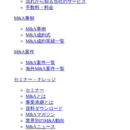
流れから知る当社のサービス
手数料・料金
M&A事例
M&A事例
M&A成約式
M&A成約実績一覧
M&A案件
M&A案件一覧
海外M&A案件一覧
セミナー・ナレッジ
セミナー
M&Aとは
事業承継とは
資料ダウンロード
M&Aマガジン
業界別のM&A動向
M&Aニュース