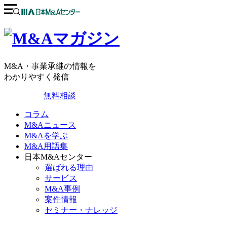
M&A・事業承継の情報を
わかりやすく発信
無料相談
コラム
M&Aニュース
M&Aを学ぶ
M&A用語集
日本M&Aセンター
選ばれる理由
サービス
M&A事例
案件情報
セミナー・ナレッジ