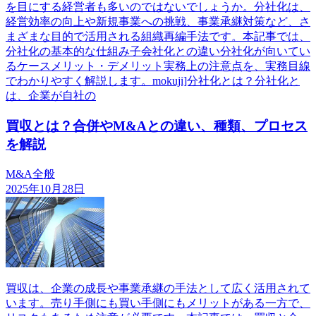
を目にする経営者も多いのではないでしょうか。分社化は、
経営効率の向上や新規事業への挑戦、事業承継対策など、さ
まざまな目的で活用される組織再編手法です。本記事では、
分社化の基本的な仕組み子会社化との違い分社化が向いてい
るケースメリット・デメリット実務上の注意点を、実務目線
でわかりやすく解説します。mokuji]分社化とは？分社化と
は、企業が自社の
買収とは？合併やM&Aとの違い、種類、プロセス
を解説
M&A全般
2025年10月28日
買収は、企業の成長や事業承継の手法として広く活用されて
います。売り手側にも買い手側にもメリットがある一方で、