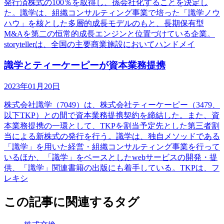
発行済株式の100％を取得し、孫会社化することを決定し
た。識学は、組織コンサルティング事業で培った「識学ノウ
ハウ」を核とした多層的成長モデルのもと、長期保有型
M&Aを第二の恒常的成長エンジンと位置づけている企業。
storytellerは、全国の主要商業施設においてハンドメイ
識学とティーケーピーが資本業務提携
2023年01月20日
株式会社識学（7049）は、株式会社ティーケーピー（3479、
以下TKP）との間で資本業務提携契約を締結した。また、資
本業務提携の一環として、TKPを割当予定先とした第三者割
当による新株式の発行を行う。識学は、独自メソッドである
「識学」を用いた経営・組織コンサルティング事業を行って
いるほか、「識学」をベースとしたwebサービスの開発・提
供、「識学」関連書籍の出版にも着手している。TKPは、フ
レキシ
この記事に関連するタグ