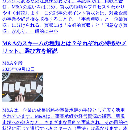
リスクもあるため注意が必要です。本記事では、買収と合
併、M&Aの違いをはじめ、買収の種類やプロセスをわかり
やすく解説します。この記事のポイント買収とは、対象企業
の事業や経営権を取得することで、「事業買収」と「企業買
収」に分けられる。買収には「友好的買収」と「同意なき買
収」があり、一般的に中小
M&Aのスキームの種類とは？それぞれの特徴やメ
リット、選び方を解説
M&A全般
2025年09月12日
M&Aは、企業の成長戦略や事業承継の手段として広く活用
されています。M&Aは、事業承継や経営資源の補完、新規
市場への参入など、さまざまな目的で実施され、その目的や
状況に応じて選択すべきスキーム（手法）は異なります。本