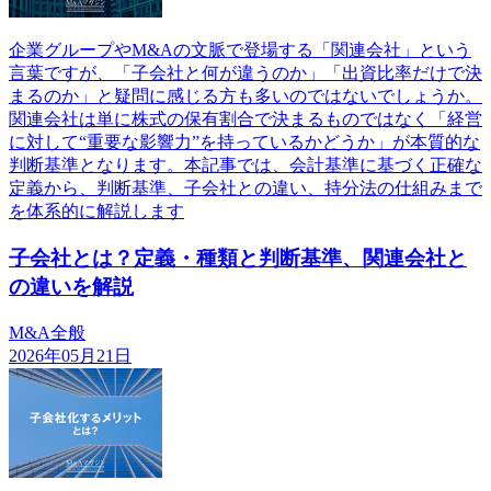
企業グループやM&Aの文脈で登場する「関連会社」という
言葉ですが、「子会社と何が違うのか」「出資比率だけで決
まるのか」と疑問に感じる方も多いのではないでしょうか。
関連会社は単に株式の保有割合で決まるものではなく「経営
に対して“重要な影響力”を持っているかどうか」が本質的な
判断基準となります。本記事では、会計基準に基づく正確な
定義から、判断基準、子会社との違い、持分法の仕組みまで
を体系的に解説します
子会社とは？定義・種類と判断基準、関連会社と
の違いを解説
M&A全般
2026年05月21日