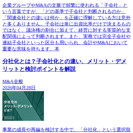
企業グループやM&Aの文脈で頻繁に使われる「子会社」と
いう言葉ですが、「どの基準で子会社と判断されるのか」
「関連会社との違いは何か」を正確に理解している方は意外
と多くありません。子会社は単に出資比率だけで決まるもの
ではなく、議決権の割合に加えて、経営に対する実質的な支
配関係によって判断されます。また、実務では完全子会社や
連結子会社といった区分も用いられ、会計やM&Aにおいて
重要な意味を持ちます。本
分社化とは？子会社化との違い、メリット・デメ
リットと検討ポイントを解説
M&A全般
2026年04月28日
事業の成長や再編を検討する中で、「分社化」という選択肢