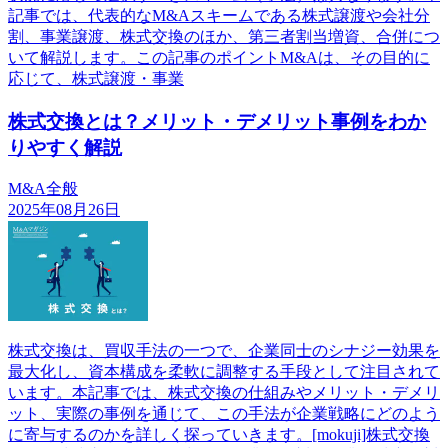
記事では、代表的なM&Aスキームである株式譲渡や会社分
割、事業譲渡、株式交換のほか、第三者割当増資、合併につ
いて解説します。この記事のポイントM&Aは、その目的に
応じて、株式譲渡・事業
株式交換とは？メリット・デメリット事例をわか
りやすく解説
M&A全般
2025年08月26日
株式交換は、買収手法の一つで、企業同士のシナジー効果を
最大化し、資本構成を柔軟に調整する手段として注目されて
います。本記事では、株式交換の仕組みやメリット・デメリ
ット、実際の事例を通じて、この手法が企業戦略にどのよう
に寄与するのかを詳しく探っていきます。[mokuji]株式交換