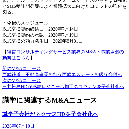
また、グループのプラットフォームサービスのさらなる強化
とSaaS受託開発等による業績拡大に向けたコミットの強化を
図る。
・今後のスケジュール
株式交換契約締結日 2020年7月14日
株式交換契約の承認 2020年7月19日
株式交換の効力発生日 2020年8月31日
【
経営コンサルティングサービス業界のM&A・事業承継の
動向はこちら
】
前のM&Aニュース
西武鉄道、不動産事業を行う西武エステートを吸収合併へ
次のM&Aニュース
三井松島HDが感熱レジロール加工のコウナンを子会社化へ
識学に関連するM&Aニュース
識学子会社がネクサスHDを子会社化へ
2026年07月10日