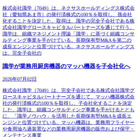
株式会社識学（7049）は、ネクサスホールディングス株式会
社（愛知県あま市）の発行済株式の100％を取得し、孫会社
化することを決定した。取得は、識学の完全子会社である株
式会社識学グロースキャピタルパートナーズを通じて行う。
識学は、組織マネジメント理論「識学」に基づく組織コンサ
ルティング事業を手がけている。長期保有型M&Aを第二の
成長エンジンと位置づけている。ネクサスホールディングス
は、完全子会社の
識学が業務用厨房機器のマッハ機器を子会社化へ
2026年07月02日
株式会社識学（7049）は、完全子会社である株式会社識学グ
ロースキャピタルパートナーズを通じて、マッハ機器株式会
社の発行済株式の100％を取得し、子会社化することを決定
した。識学は、組織コンサルティング事業を手がけるととも
に、「識学ノウハウ」を活用した長期保有型M&Aを成長エ
ンジンと位置づけている。マッハ機器は、業務用フライヤー
や食用油ろ過装置などの業務用厨房機器の販売および保守・
メンテナンス事業