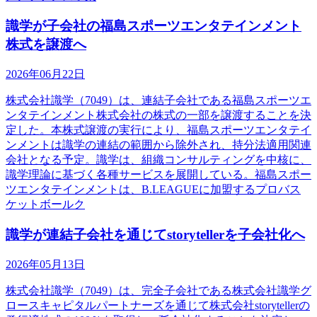
識学が子会社の福島スポーツエンタテインメント
株式を譲渡へ
2026年06月22日
株式会社識学（7049）は、連結子会社である福島スポーツエ
ンタテインメント株式会社の株式の一部を譲渡することを決
定した。本株式譲渡の実行により、福島スポーツエンタテイ
ンメントは識学の連結の範囲から除外され、持分法適用関連
会社となる予定。識学は、組織コンサルティングを中核に、
識学理論に基づく各種サービスを展開している。福島スポー
ツエンタテインメントは、B.LEAGUEに加盟するプロバス
ケットボールク
識学が連結子会社を通じてstorytellerを子会社化へ
2026年05月13日
株式会社識学（7049）は、完全子会社である株式会社識学グ
ロースキャピタルパートナーズを通じて株式会社storytellerの