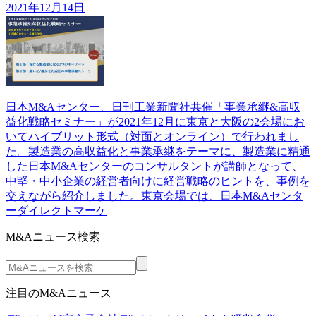
2021年12月14日
日本M&Aセンター、日刊工業新聞社共催「事業承継&高収
益化戦略セミナー」が2021年12月に東京と大阪の2会場にお
いてハイブリット形式（対面とオンライン）で行われまし
た。製造業の高収益化と事業承継をテーマに、製造業に精通
した日本M&Aセンターのコンサルタントが講師となって、
中堅・中小企業の経営者向けに経営戦略のヒントを、事例を
交えながら紹介しました。東京会場では、日本M&Aセンタ
ーダイレクトマーケ
M&Aニュース検索
注目のM&Aニュース