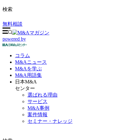
検索
無料相談
powered by
コラム
M&A
ニュース
M&Aを
学ぶ
M&A
用語集
日本M&A
センター
選ばれる理由
サービス
M&A事例
案件情報
セミナー・ナレッジ