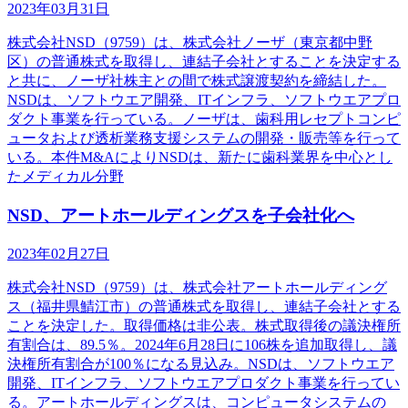
2023年03月31日
株式会社NSD（9759）は、株式会社ノーザ（東京都中野
区）の普通株式を取得し、連結子会社とすることを決定する
と共に、ノーザ社株主との間で株式譲渡契約を締結した。
NSDは、ソフトウエア開発、ITインフラ、ソフトウエアプロ
ダクト事業を行っている。ノーザは、歯科用レセプトコンピ
ュータおよび透析業務支援システムの開発・販売等を行って
いる。本件M&AによりNSDは、新たに歯科業界を中心とし
たメディカル分野
NSD、アートホールディングスを子会社化へ
2023年02月27日
株式会社NSD（9759）は、株式会社アートホールディング
ス（福井県鯖江市）の普通株式を取得し、連結子会社とする
ことを決定した。取得価格は非公表。株式取得後の議決権所
有割合は、89.5％。2024年6月28日に106株を追加取得し、議
決権所有割合が100％になる見込み。NSDは、ソフトウエア
開発、ITインフラ、ソフトウエアプロダクト事業を行ってい
る。アートホールディングスは、コンピュータシステムの