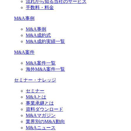
流れから知る当社のサービス
手数料・料金
M&A事例
M&A事例
M&A成約式
M&A成約実績一覧
M&A案件
M&A案件一覧
海外M&A案件一覧
セミナー・ナレッジ
セミナー
M&Aとは
事業承継とは
資料ダウンロード
M&Aマガジン
業界別のM&A動向
M&Aニュース