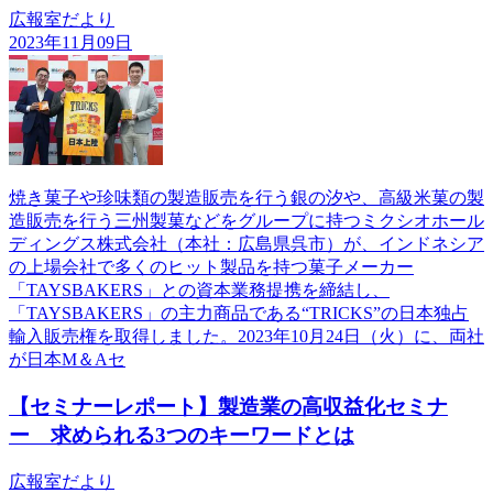
広報室だより
2023年11月09日
焼き菓子や珍味類の製造販売を行う銀の汐や、高級米菓の製
造販売を行う三州製菓などをグループに持つミクシオホール
ディングス株式会社（本社：広島県呉市）が、インドネシア
の上場会社で多くのヒット製品を持つ菓子メーカー
「TAYSBAKERS」との資本業務提携を締結し、
「TAYSBAKERS」の主力商品である“TRICKS”の日本独占
輸入販売権を取得しました。2023年10月24日（火）に、両社
が日本M＆Aセ
【セミナーレポート】製造業の高収益化セミナ
ー 求められる3つのキーワードとは
広報室だより