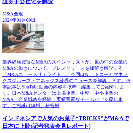
証券子会社化を解説
M&A全般
2024年01月09日
業界経験豊富なM&Aのスペシャリストが、世の中の企業の
M&Aの動きについて、プレスリリースを紐解き解説する
「M&Aニュースサテライト」。今回はNTTドコモとマネッ
クスグループ・マネックス証券のニュースを解説します。※
本記事はYouTube動画の内容を抜粋・編集してご紹介しま
す。日本M&Aセンターは上場企業、中堅・中小企業の
M&A・企業戦略を経験・実績豊富なチームがご支援しま
す。ご相談は無料、秘密厳
インドネシアで人気のお菓子“TRICKS”がM&Aで
日本に上陸(記者発表会見レポート)