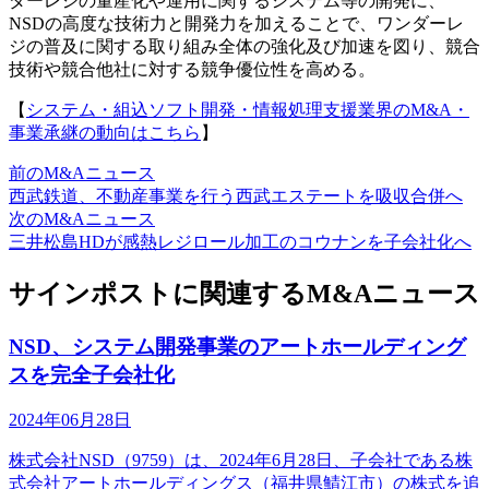
ダーレジの量産化や運用に関するシステム等の開発に、
NSDの高度な技術力と開発力を加えることで、ワンダーレ
ジの普及に関する取り組み全体の強化及び加速を図り、競合
技術や競合他社に対する競争優位性を高める。
【
システム・組込ソフト開発・情報処理支援業界のM&A・
事業承継の動向はこちら
】
前のM&Aニュース
西武鉄道、不動産事業を行う西武エステートを吸収合併へ
次のM&Aニュース
三井松島HDが感熱レジロール加工のコウナンを子会社化へ
サインポストに関連するM&Aニュース
NSD、システム開発事業のアートホールディング
スを完全子会社化
2024年06月28日
株式会社NSD（9759）は、2024年6月28日、子会社である株
式会社アートホールディングス（福井県鯖江市）の株式を追