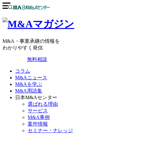
M&A・事業承継の情報を
わかりやすく発信
無料相談
コラム
M&Aニュース
M&Aを学ぶ
M&A用語集
日本M&Aセンター
選ばれる理由
サービス
M&A事例
案件情報
セミナー・ナレッジ