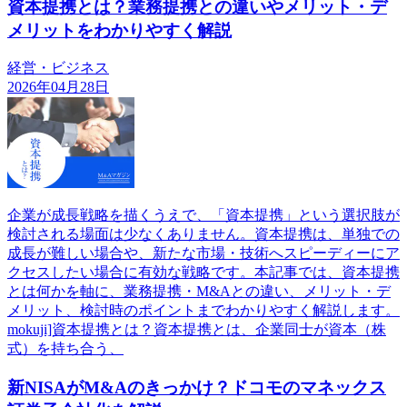
資本提携とは？業務提携との違いやメリット・デ
メリットをわかりやすく解説
経営・ビジネス
2026年04月28日
企業が成長戦略を描くうえで、「資本提携」という選択肢が
検討される場面は少なくありません。資本提携は、単独での
成長が難しい場合や、新たな市場・技術へスピーディーにア
クセスしたい場合に有効な戦略です。本記事では、資本提携
とは何かを軸に、業務提携・M&Aとの違い、メリット・デ
メリット、検討時のポイントまでわかりやすく解説します。
mokuji]資本提携とは？資本提携とは、企業同士が資本（株
式）を持ち合う、
新NISAがM&Aのきっかけ？ドコモのマネックス