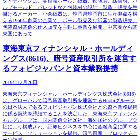
ダイナパックは、各種段ボール、紙器、軟包装、緩衝材、パ
ルプモールド、パレットなど包装材の設計・製造・販売を手
掛けるメーカー。小倉紙器は、静岡県静岡市に生産拠点を構
える1960年創業の企業で、ボール製品及び紙器の製造販売、
包装資材関係の仕入販売を主軸に事業を展開。中京圏から関
東圏にあって
東海東京フィナンシャル・ホールディ
ングス(8616)、暗号資産取引所を運営す
るフォビジャパンと資本業務提携
2019年12月26日
東海東京フィナンシャル・ホールディングス株式会社(8616)
は、グローバルで暗号資産取引所を運営するHuobiグループ
の日本法人であるフォビジャパン株式会社との資本業務提携
に係る契約を締結することを決定した。東海東京フィナンシ
ャルグループは、国内関係会社26社、海外10社のグループ会
社により構成され、証券ビジネスを中心に金融商品に関する
サービス、ソリューションを提供。暗号資産・ブロックチェ
ーン領域