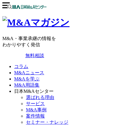
M&A・事業承継の情報を
わかりやすく発信
無料相談
コラム
M&Aニュース
M&Aを学ぶ
M&A用語集
日本M&Aセンター
選ばれる理由
サービス
M&A事例
案件情報
セミナー・ナレッジ