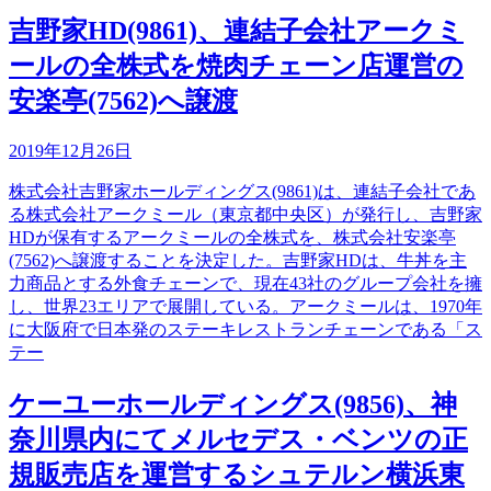
吉野家HD(9861)、連結子会社アークミ
ールの全株式を焼肉チェーン店運営の
安楽亭(7562)へ譲渡
2019年12月26日
株式会社吉野家ホールディングス(9861)は、連結子会社であ
る株式会社アークミール（東京都中央区）が発行し、吉野家
HDが保有するアークミールの全株式を、株式会社安楽亭
(7562)へ譲渡することを決定した。吉野家HDは、牛丼を主
力商品とする外食チェーンで、現在43社のグループ会社を擁
し、世界23エリアで展開している。アークミールは、1970年
に大阪府で日本発のステーキレストランチェーンである「ス
テー
ケーユーホールディングス(9856)、神
奈川県内にてメルセデス・ベンツの正
規販売店を運営するシュテルン横浜東