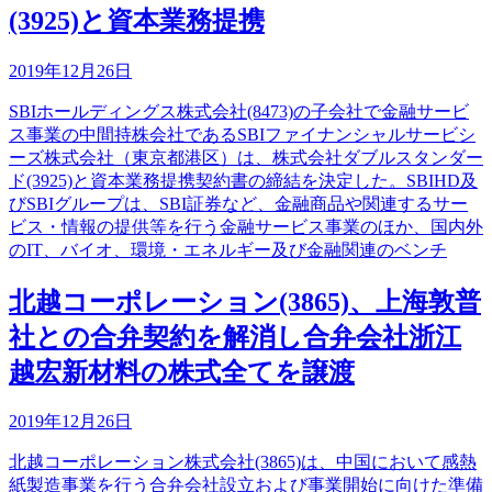
(3925)と資本業務提携
2019年12月26日
SBIホールディングス株式会社(8473)の子会社で金融サービ
ス事業の中間持株会社であるSBIファイナンシャルサービシ
ーズ株式会社（東京都港区）は、株式会社ダブルスタンダー
ド(3925)と資本業務提携契約書の締結を決定した。SBIHD及
びSBIグループは、SBI証券など、金融商品や関連するサー
ビス・情報の提供等を行う金融サービス事業のほか、国内外
のIT、バイオ、環境・エネルギー及び金融関連のベンチ
北越コーポレーション(3865)、上海敦普
社との合弁契約を解消し合弁会社浙江
越宏新材料の株式全てを譲渡
2019年12月26日
北越コーポレーション株式会社(3865)は、中国において感熱
紙製造事業を行う合弁会社設立および事業開始に向けた準備