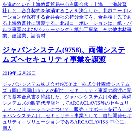
を進めていた上海敦普貿易中心有限合伙（上海、上海敦普
社）と、合弁契約を解消することを決定した。北越コーポレ
ーションが保有する合弁会社の持分全てを、合弁相手先であ
る上海敦普社に譲渡する。北越コーポレーションは、紙・パ
ルプ事業およびパッケージング・紙加工事業、その他木材事
業、建設業、諸資材
ジャパンシステム(9758)、両備システ
ムズへセキュリティ事業を譲渡
2019年12月26日
ジャパンシステム株式会社(9758)は、株式会社両備システム
ズ（岡山県岡山市）との間で、セキュリティ事業の譲渡に関
する基本合意書を締結した。ジャパンシステムは今後、両備
システムズの販売代理店としてARCACLAVIS等のセキュリ
ティ・ソリューションについて、販売・サポートを行う。ジ
ャパンシステムは、セキュリティ事業として、自社開発セキ
ュリティ・ソリューションであるARCACLAVISを中心に、
個人