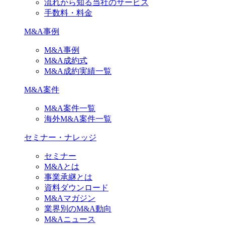
流れから知る当社のサービス
手数料・料金
M&A事例
M&A事例
M&A成約式
M&A成約実績一覧
M&A案件
M&A案件一覧
海外M&A案件一覧
セミナー・ナレッジ
セミナー
M&Aとは
事業承継とは
資料ダウンロード
M&Aマガジン
業界別のM&A動向
M&Aニュース