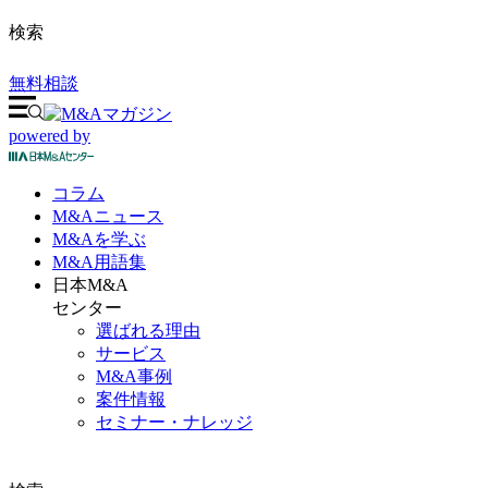
検索
無料相談
powered by
コラム
M&A
ニュース
M&Aを
学ぶ
M&A
用語集
日本M&A
センター
選ばれる理由
サービス
M&A事例
案件情報
セミナー・ナレッジ