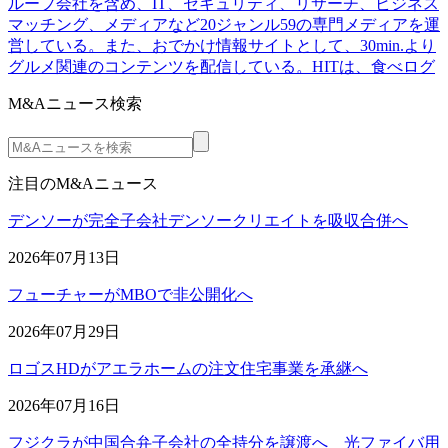
ループ会社を含め、IT、セキュリティ、リサーチ、ビジネス
マッチング、メディアなど20ジャンル59の専門メディアを運
営している。また、おでかけ情報サイトとして、30min.より
グルメ関連のコンテンツを配信している。HITは、食べログ
M&Aニュース検索
注目のM&Aニュース
デンソーが完全子会社デンソークリエイトを吸収合併へ
2026年07月13日
フューチャーがMBOで非公開化へ
2026年07月29日
ロゴスHDがアエラホームの注文住宅事業を承継へ
2026年07月16日
フジクラが中国合弁子会社の全持分を譲渡へ 光ファイバ用