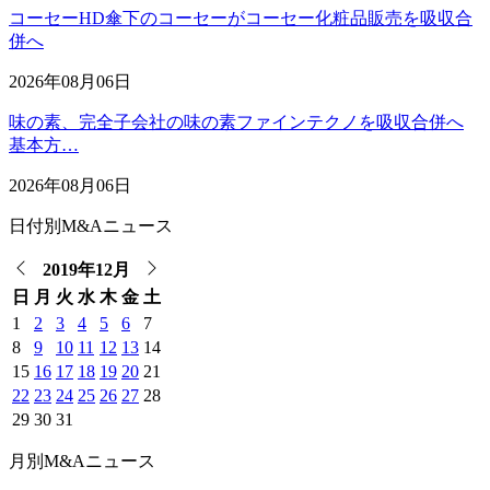
コーセーHD傘下のコーセーがコーセー化粧品販売を吸収合
併へ
2026年08月06日
味の素、完全子会社の味の素ファインテクノを吸収合併へ
基本方…
2026年08月06日
日付別M&Aニュース
2019年12月
日
月
火
水
木
金
土
1
2
3
4
5
6
7
8
9
10
11
12
13
14
15
16
17
18
19
20
21
22
23
24
25
26
27
28
29
30
31
月別M&Aニュース