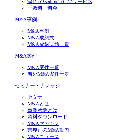
流れから知る当社のサービス
手数料・料金
M&A事例
M&A事例
M&A成約式
M&A成約実績一覧
M&A案件
M&A案件一覧
海外M&A案件一覧
セミナー・ナレッジ
セミナー
M&Aとは
事業承継とは
資料ダウンロード
M&Aマガジン
業界別のM&A動向
M&Aニュース