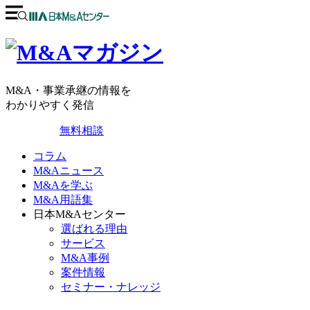
M&A・事業承継の情報を
わかりやすく発信
無料相談
コラム
M&Aニュース
M&Aを学ぶ
M&A用語集
日本M&Aセンター
選ばれる理由
サービス
M&A事例
案件情報
セミナー・ナレッジ