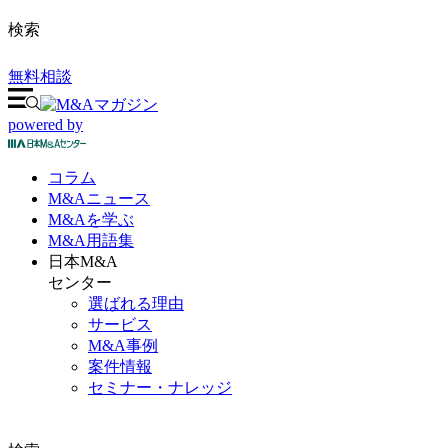
検索
無料相談
powered by
コラム
M&A
ニュース
M&Aを
学ぶ
M&A
用語集
日本M&A
センター
選ばれる理由
サービス
M&A事例
案件情報
セミナー・ナレッジ