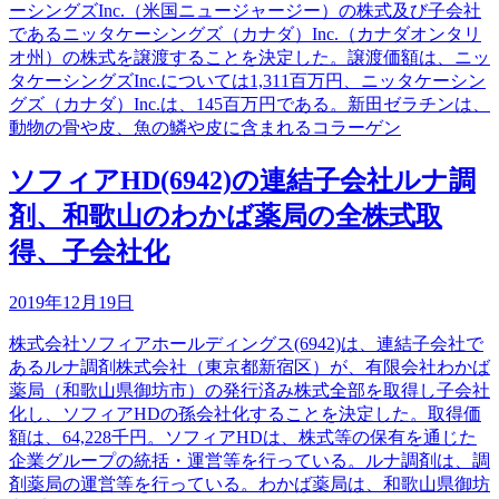
ーシングズInc.（米国ニュージャージー）の株式及び子会社
であるニッタケーシングズ（カナダ）Inc.（カナダオンタリ
オ州）の株式を譲渡することを決定した。譲渡価額は、ニッ
タケーシングズInc.については1,311百万円、ニッタケーシン
グズ（カナダ）Inc.は、145百万円である。新田ゼラチンは、
動物の骨や皮、魚の鱗や皮に含まれるコラーゲン
ソフィアHD(6942)の連結子会社ルナ調
剤、和歌山のわかば薬局の全株式取
得、子会社化
2019年12月19日
株式会社ソフィアホールディングス(6942)は、連結子会社で
あるルナ調剤株式会社（東京都新宿区）が、有限会社わかば
薬局（和歌山県御坊市）の発行済み株式全部を取得し子会社
化し、ソフィアHDの孫会社化することを決定した。取得価
額は、64,228千円。ソフィアHDは、株式等の保有を通じた
企業グループの統括・運営等を行っている。ルナ調剤は、調
剤薬局の運営等を行っている。わかば薬局は、和歌山県御坊