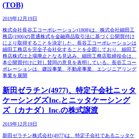
(TOB)
2019年12月19日
株式会社長谷工コーポレーション(1808)は、株式会社細田工
務店(1906)の普通株式を金融商品取引法に基づく公開買付け
により取得することを決定した。長谷工コーポレーションは
細田工務店を完全子会社化することを企図しており、細田工
務店株式は上場廃止となる見込み。細田工務店取締役会は、
本公開買付けに対し賛同の意見を表明している。長谷工コー
ポレーションは、建設事業、不動産事業、エンジニアリング
事業を展開
新田ゼラチン(4977)、特定子会社ニッタ
ケーシングズInc.とニッタケーシング
ズ（カナダ）Inc.の株式譲渡
2019年12月19日
新田ゼラチン株式会社(4977)は、特定子会社であるニッタケ