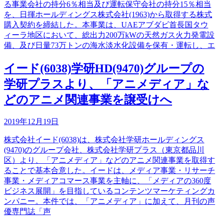
る事業会社の持分6％相当及び運転保守会社の持分15％相当
を、日揮ホールディングス株式会社(1963)から取得する株式
購入契約を締結した。本事業は、UAEアブダビ首長国タウ
ィーラ地区において、総出力200万kWの天然ガス火力発電設
備、及び日量73万トンの海水淡水化設備を保有・運転し、エ
イード(6038)学研HD(9470)グループの
学研プラスより、「アニメディア」な
どのアニメ関連事業を譲受けへ
2019年12月19日
株式会社イード(6038)は、株式会社学研ホールディングス
(9470)のグループ会社、株式会社学研プラス（東京都品川
区）より、「アニメディア」などのアニメ関連事業を取得す
ることで基本合意した。イードは、メディア事業・リサーチ
事業・メディアコマース事業を主軸に、「メディアの360度
ビジネス展開」を目指しているコンテンツマーケティングカ
ンパニー。本件では、「アニメディア」に加えて、月刊の声
優専門誌「声