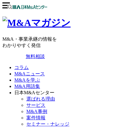
M&A・事業承継の情報を
わかりやすく発信
無料相談
コラム
M&Aニュース
M&Aを学ぶ
M&A用語集
日本M&Aセンター
選ばれる理由
サービス
M&A事例
案件情報
セミナー・ナレッジ