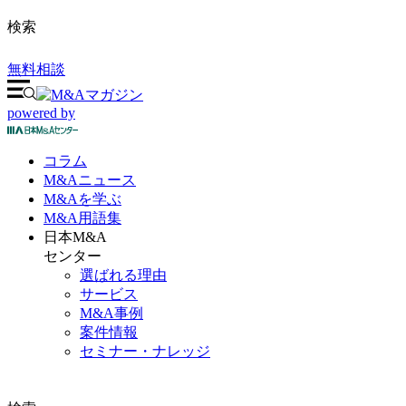
検索
無料相談
powered by
コラム
M&A
ニュース
M&Aを
学ぶ
M&A
用語集
日本M&A
センター
選ばれる理由
サービス
M&A事例
案件情報
セミナー・ナレッジ