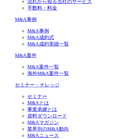
流れから知る当社のサービス
手数料・料金
M&A事例
M&A事例
M&A成約式
M&A成約実績一覧
M&A案件
M&A案件一覧
海外M&A案件一覧
セミナー・ナレッジ
セミナー
M&Aとは
事業承継とは
資料ダウンロード
M&Aマガジン
業界別のM&A動向
M&Aニュース