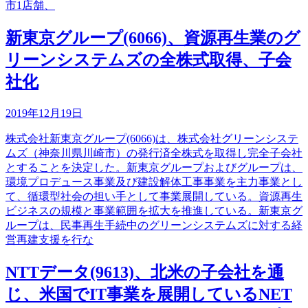
市1店舗、
新東京グループ(6066)、資源再生業のグ
リーンシステムズの全株式取得、子会
社化
2019年12月19日
株式会社新東京グループ(6066)は、株式会社グリーンシステ
ムズ（神奈川県川崎市）の発行済全株式を取得し完全子会社
とすることを決定した。新東京グループおよびグループは、
環境プロデュース事業及び建設解体工事事業を主力事業とし
て、循環型社会の担い手として事業展開している。資源再生
ビジネスの規模と事業範囲を拡大を推進している。新東京グ
ループは、民事再生手続中のグリーンシステムズに対する経
営再建支援を行な
NTTデータ(9613)、北米の子会社を通
じ、米国でIT事業を展開しているNET