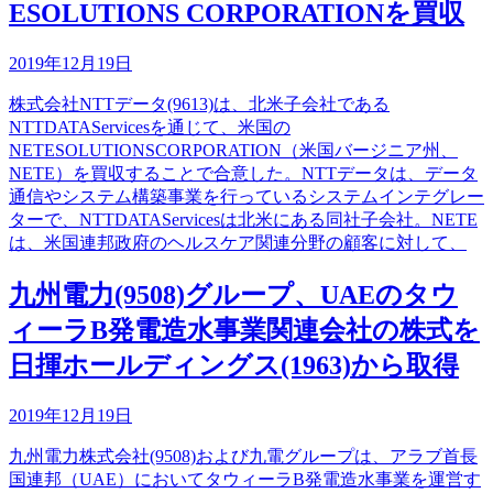
ESOLUTIONS CORPORATIONを買収
2019年12月19日
株式会社NTTデータ(9613)は、北米子会社である
NTTDATAServicesを通じて、米国の
NETESOLUTIONSCORPORATION（米国バージニア州、
NETE）を買収することで合意した。NTTデータは、データ
通信やシステム構築事業を行っているシステムインテグレー
ターで、NTTDATAServicesは北米にある同社子会社。NETE
は、米国連邦政府のヘルスケア関連分野の顧客に対して、
九州電力(9508)グループ、UAEのタウ
ィーラB発電造水事業関連会社の株式を
日揮ホールディングス(1963)から取得
2019年12月19日
九州電力株式会社(9508)および九電グループは、アラブ首長
国連邦（UAE）においてタウィーラB発電造水事業を運営す