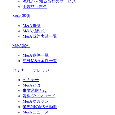
流れから知る当社のサービス
手数料・料金
M&A事例
M&A事例
M&A成約式
M&A成約実績一覧
M&A案件
M&A案件一覧
海外M&A案件一覧
セミナー・ナレッジ
セミナー
M&Aとは
事業承継とは
資料ダウンロード
M&Aマガジン
業界別のM&A動向
M&Aニュース