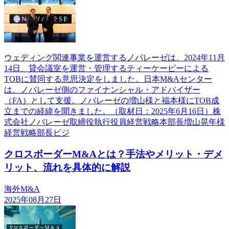
ウェディング関連事業を運営するノバレーゼは、2024年11月
14日、貸会議室を運営・管理するティーケーピーによる
TOBに賛同する意思決定をしました。日本M&Aセンター
は、ノバレーゼ側のファイナンシャル・アドバイザー
（FA）として支援。ノバレーゼの増山様と福本様にTOB成
立までの経緯を聞きました。（取材日：2025年6月16日）株
式会社ノバレーゼ取締役執行役員経営戦略本部長増山晃年様
経営戦略部長ビジ
クロスボーダーM&Aとは？手法やメリット・デメ
リット、流れを具体的に解説
海外M&A
2025年08月27日