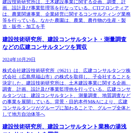
建設技術研究所は、土木建設事業に関する企画、調査、計
画、設計及び事業監理等を行なっている。CTIフロンティア
は、農業関連事業、企業経営に関するコンサルティング業務
等を行っている。なかた農園は、農業、農作物の生産・製
造・販売・加工を手
建設技術研究所、建設コンサルタント・測量調査
などの広建コンサルタンツを買収
2024年10月29日
株式会社建設技術研究所（9621）は、広建コンサルタンツ株
式会社（広島県福山市）の株式を取得し、子会社することを
決定した。建設技術研究所は、土木建設事業に関する企画、
調査、計画、設計及び事業監理他を行っている。広建コンサ
ルタンツは、建設コンサルタント、測量調査、地質調査など
の事業を展開している。背景・目的本件M&Aにより、広建
コンサルタンツがグループに加わることで、グループ全体と
して地方自治体等へ
建設技術研究所、建設コンサルタント業務の湯浅