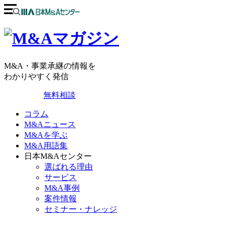
M&A・事業承継の情報を
わかりやすく発信
無料相談
コラム
M&Aニュース
M&Aを学ぶ
M&A用語集
日本M&Aセンター
選ばれる理由
サービス
M&A事例
案件情報
セミナー・ナレッジ