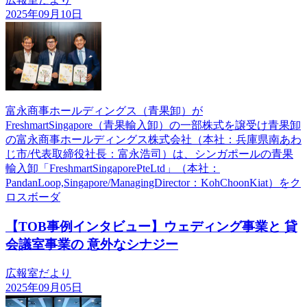
2025年09月10日
富永商事ホールディングス（青果卸）が
FreshmartSingapore（青果輸入卸）の一部株式を譲受け青果卸
の富永商事ホールディングス株式会社（本社：兵庫県南あわ
じ市/代表取締役社長：富永浩司）は、シンガポールの青果
輸入卸「FreshmartSingaporePteLtd」（本社：
PandanLoop,Singapore/ManagingDirector：KohChoonKiat）をク
ロスボーダ
【TOB事例インタビュー】ウェディング事業と 貸
会議室事業の 意外なシナジー
広報室だより
2025年09月05日