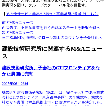
互に技術・人材の交流・補完を図ることによりシナジーの早
期実現を図り、グループのグローバル化を目指す。
【
その他サービス業界のM&A・事業承継の動向はこちら
】
前のM&Aニュース
西武鉄道、不動産事業を行う西武エステートを吸収合併へ
次のM&Aニュース
三井松島HDが感熱レジロール加工のコウナンを子会社化へ
建設技術研究所に関連するM&Aニュー
ス
建設技術研究所、子会社のCTIフロンティアをな
かた農園に売却
2025年06月26日
株式会社建設技術研究所（9621）は、完全子会社である株式
会社CTIフロンティア（東京都中央区）の全株式を、株式会
社なかた農園（福島県郡山市）に譲渡することを決定した。