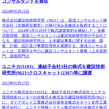
コンサルタントを買収
2024年05月21日
株式会社建設技術研究所（9621）は、湯浅コンサルタント株
式会社（京都府京都市）の発行済み全株式を取得することに
ついて、2024年5月21日付で株式譲渡契約を締結した。全株
式取得後、湯浅コンサルタントは建設技術研究所の子会社と
なる。建設技術研究所は、土木建設事業に関する企画、調
査、計画、設計及び事業監理他を展開する。湯浅コンサルタ
ントは、京都市を中心に建設コンサルタント業務（上水道部
門、道路部門ほ
ユニチカ(3103)、連結子会社3社の株式を建設技術
研究所(9621)クロスキャット(2307)等に譲渡
2015年03月27日
ユニチカ株式会社(3103)は、連結子会社の株式会社ユニチカ
環境技術センターの全株式を株式会社建設技術研究所(9621)
に、ダイアボンド工業株式会社保有全株式をオート化学工業
株式会社に、ユニチカ情報システム株式会社の全株式を株式