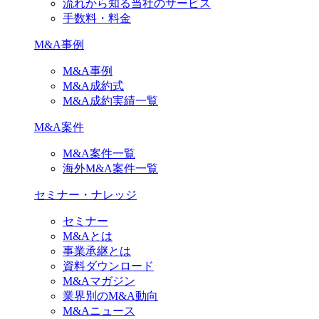
流れから知る当社のサービス
手数料・料金
M&A事例
M&A事例
M&A成約式
M&A成約実績一覧
M&A案件
M&A案件一覧
海外M&A案件一覧
セミナー・ナレッジ
セミナー
M&Aとは
事業承継とは
資料ダウンロード
M&Aマガジン
業界別のM&A動向
M&Aニュース