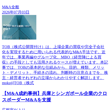
M&A全般
2026年07月03日
TOB（株式公開買付け）は、上場企業の買収や完全子会社
化を実現するために用いられる代表的なM&A手法です。近
年では、事業再編やグループ化、MBO（経営陣による買
収）の手段としても活用されるケースが増えています。本記
事では、TOBの基本的な仕組みから、目的、種類、メリッ
ト・デメリット、手続きの流れ、判断時の注意点までを、株
主・経営者それぞれの立場からわかりやすく解説します。
mokuji]TOB（株式
【M&A成約事例】兵庫とシンガポール企業のクロ
スボーダーM&Aを支援
広報室だより