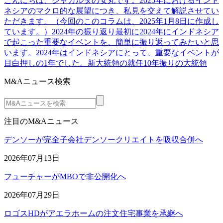
こんにちは、ジャカルタの安丸です。2025年におけるインド
ネシアのマクロ的な展望につき、私見を交えて解説させてい
ただきます。（今回のこのコラムは、2025年1月8日に作成し
ています。）2024年の振り返り最初に2024年にインドネシア
で起こった重要なイベントを、簡単に振り返ってみたいと思
います。2024年はインドネシアにとって、重要なイベントが
目白押しの1年でした。新大統領の就任10年振りの大統領
M&Aニュース検索
注目のM&Aニュース
デンソーが完全子会社デンソークリエイトを吸収合併へ
2026年07月13日
フューチャーがMBOで非公開化へ
2026年07月29日
ロゴスHDがアエラホームの注文住宅事業を承継へ