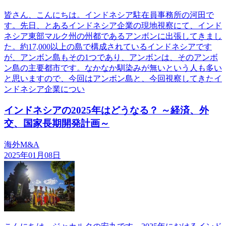
皆さん、こんにちは。インドネシア駐在員事務所の河田で
す。先日、とあるインドネシア企業の現地視察にて、インド
ネシア東部マルク州の州都であるアンボンに出張してきまし
た。約17,000以上の島で構成されているインドネシアです
が、アンボン島もその1つであり、アンボンは、そのアンボ
ン島の主要都市です。なかなか馴染みが無いという人も多い
と思いますので、今回はアンボン島と、今回視察してきたイ
ンドネシア企業につい
インドネシアの2025年はどうなる？ ～経済、外
交、国家長期開発計画～
海外M&A
2025年01月08日