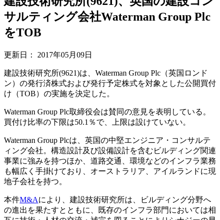
建設技術研究所(9621)、英国の建設コン
サルティング会社Waterman Group Plc
をTOB
更新日：
2017年05月09日
建設技術研究所(9621)は、Waterman Group Plc（英国ロンド
ン）の発行済株式および発行予定株式を対象とした公開買付
け（TOB）の実施を決定した。
Waterman Group Plc取締役会は賛同の意見を表明している。
買付け比率の下限は50.1％で、上限は設けていない。
Waterman Group Plcは、英国の中堅エンジニア・コンサルテ
ィング会社。構造設計及び設備設計を含むビルディング関連
事業に強みを持つほか、道路交通、環境などのインフラ業務
も幅広く手掛けており、オーストラリア、アイルランドに現
地子会社を持つ。
本件
M&A
により、建設技術研究所は、ビルディング分野へ
の進出を果たすとともに、既存のインフラ部門においては相