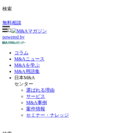
検索
無料相談
powered by
コラム
M&A
ニュース
M&Aを
学ぶ
M&A
用語集
日本M&A
センター
選ばれる理由
サービス
M&A事例
案件情報
セミナー・ナレッジ