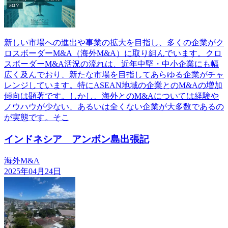
新しい市場への進出や事業の拡大を目指し、多くの企業がク
ロスボーダーM&A（海外M&A）に取り組んでいます。クロ
スボーダーM&A活況の流れは、近年中堅・中小企業にも幅
広く及んでおり、新たな市場を目指してあらゆる企業がチャ
レンジしています。特にASEAN地域の企業とのM&Aの増加
傾向は顕著です。しかし、海外とのM&Aについては経験や
ノウハウが少ない、あるいは全くない企業が大多数であるの
が実態です。そこ
インドネシア アンボン島出張記
海外M&A
2025年04月24日