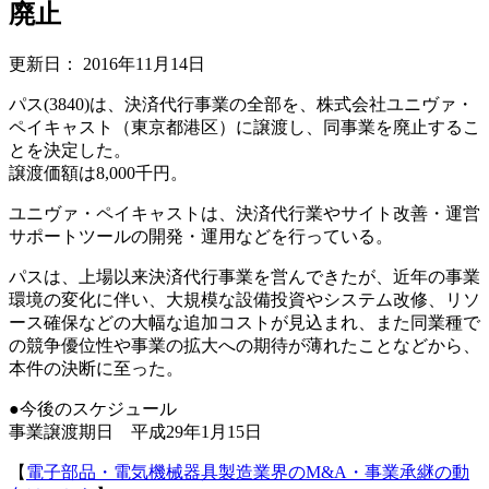
廃止
更新日：
2016年11月14日
パス(3840)は、決済代行事業の全部を、株式会社ユニヴァ・
ペイキャスト（東京都港区）に譲渡し、同事業を廃止するこ
とを決定した。
譲渡価額は8,000千円。
ユニヴァ・ペイキャストは、決済代行業やサイト改善・運営
サポートツールの開発・運用などを行っている。
パスは、上場以来決済代行事業を営んできたが、近年の事業
環境の変化に伴い、大規模な設備投資やシステム改修、リソ
ース確保などの大幅な追加コストが見込まれ、また同業種で
の競争優位性や事業の拡大への期待が薄れたことなどから、
本件の決断に至った。
●今後のスケジュール
事業譲渡期日 平成29年1月15日
【
電子部品・電気機械器具製造業界のM&A・事業承継の動