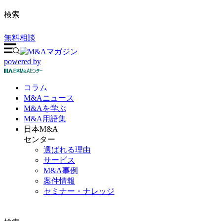
検索
無料相談
powered by
コラム
M&A
ニュース
M&Aを
学ぶ
M&A
用語集
日本M&A
センター
選ばれる理由
サービス
M&A事例
案件情報
セミナー・ナレッジ