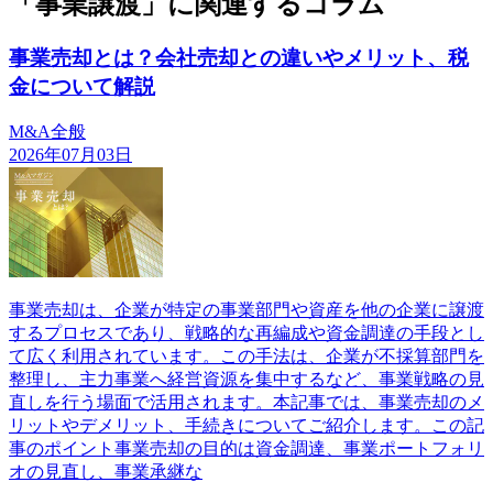
「事業譲渡」に関連するコラム
事業売却とは？会社売却との違いやメリット、税
金について解説
M&A全般
2026年07月03日
事業売却は、企業が特定の事業部門や資産を他の企業に譲渡
するプロセスであり、戦略的な再編成や資金調達の手段とし
て広く利用されています。この手法は、企業が不採算部門を
整理し、主力事業へ経営資源を集中するなど、事業戦略の見
直しを行う場面で活用されます。本記事では、事業売却のメ
リットやデメリット、手続きについてご紹介します。この記
事のポイント事業売却の目的は資金調達、事業ポートフォリ
オの見直し、事業承継な