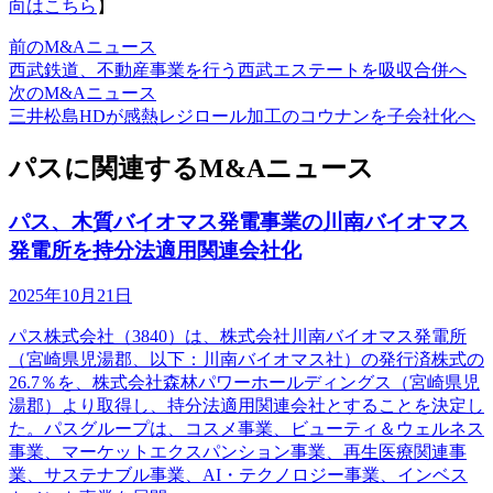
向はこちら
】
前のM&Aニュース
西武鉄道、不動産事業を行う西武エステートを吸収合併へ
次のM&Aニュース
三井松島HDが感熱レジロール加工のコウナンを子会社化へ
パスに関連するM&Aニュース
パス、木質バイオマス発電事業の川南バイオマス
発電所を持分法適用関連会社化
2025年10月21日
パス株式会社（3840）は、株式会社川南バイオマス発電所
（宮崎県児湯郡、以下：川南バイオマス社）の発行済株式の
26.7％を、株式会社森林パワーホールディングス（宮崎県児
湯郡）より取得し、持分法適用関連会社とすることを決定し
た。パスグループは、コスメ事業、ビューティ＆ウェルネス
事業、マーケットエクスパンション事業、再生医療関連事
業、サステナブル事業、AI・テクノロジー事業、インベス