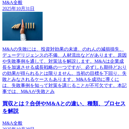
M&A全般
2025年10月31日
M&Aの失敗には、投資対効果の未達、のれんの減損損失、
デューデリジェンスの不備、人材流出などがあります。原因
や失敗事例を通して、対策法を解説します。M&Aは企業成
長を加速させる成長戦略の一つですが、必ずしも期待どおり
の効果が得られるとは限りません。当初の目標を下回り、失
敗とみなされるケースもあります。M&Aを成功に導くに
は、失敗事例を知って対策を講じることが不可欠です。本記
事では、M&Aが失敗とみ
買収とは？合併やM&Aとの違い、種類、プロセス
を解説
M&A全般