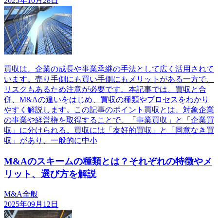
2025年10月28日
買収は、企業の成長や事業承継の手法として広く活用されて
います。売り手側にも買い手側にもメリットがある一方で、
リスクもあるため注意が必要です。本記事では、買収と合
併、M&Aの違いをはじめ、買収の種類やプロセスをわかり
やすく解説します。この記事のポイント買収とは、対象企業
の事業や経営権を取得することで、「事業買収」と「企業買
収」に分けられる。買収には「友好的買収」と「同意なき買
収」があり、一般的に中小
M&Aのスキームの種類とは？それぞれの特徴やメ
リット、選び方を解説
M&A全般
2025年09月12日