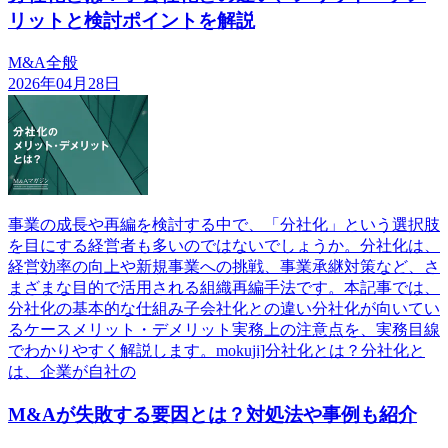
リットと検討ポイントを解説
M&A全般
2026年04月28日
事業の成長や再編を検討する中で、「分社化」という選択肢
を目にする経営者も多いのではないでしょうか。分社化は、
経営効率の向上や新規事業への挑戦、事業承継対策など、さ
まざまな目的で活用される組織再編手法です。本記事では、
分社化の基本的な仕組み子会社化との違い分社化が向いてい
るケースメリット・デメリット実務上の注意点を、実務目線
でわかりやすく解説します。mokuji]分社化とは？分社化と
は、企業が自社の
M&Aが失敗する要因とは？対処法や事例も紹介