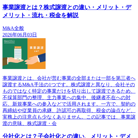
事業譲渡とは？株式譲渡との違い・メリット・デ
メリット・流れ・税金を解説
M&A全般
2026年06月03日
事業譲渡とは、会社が営む事業の全部または一部を第三者へ
譲渡するM&A手法の1つです。株式譲渡と異なり、会社その
ものではなく特定の事業だけを切り出して譲渡できるため、
不採算部門の整理、主力事業への集中、後継者不在への対
応、新規事業への参入などで活用されます。一方で、契約の
再締結や従業員の承継、許認可の再取得、税金の論点など、
実務上の注意点も少なくありません。この記事では、事業譲
渡の意味、株式譲渡・会
分社化とは？子会社化との違い、メリット・デメ