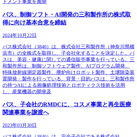
トメント事業を展開
パス、制御ソフト・AI開発の三和製作所の株式取
得に向け基本合意を締結
2024年10月22日
パス株式会社（3840）は、株式会社三和製作所（神奈川県横
浜市）の全株式を取得し、子会社化することを決定した。パ
スは、美容・健康に関しての通信販売事業を行っている。三
和製作所は、制御ソフトウェア製作、AIプログラム開発、
特殊放射線測定器製作、廃炉向けロボット製作、土壌除染装
置開発・製作を行っている。背景・目的パスは、三和製作所
の持つAIによる画像処理技術とロボティクス技術を活用
し、産業機器の開発及
パス、子会社のRMDCに、コスメ事業と再生医療
関連事業を譲渡へ
2023年03月30日
パス株式会社（3840）は、完全子会社である株式会社