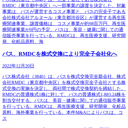
RMDC（東京都中央区）へ一部事業の譲渡を決定した。対象
事業は、パスが運営するコスメ事業と、パスの完全子である
会社株式会社アルヌール（東京都渋谷区）が運営する再生医
療関連事業。譲渡価格は、コスメ事業が約98百万円、再生医
療関連事業が0円の予定。パスは、美容・健康に関しての通
信販売事業を行っている。RMDCは、再生医療支援、研究開
発、化粧品原料、海
パス、RMDCを株式交換により完全子会社化へ
2022年12月20日
パス株式会社（3840）は、パスを株式交換完全親会社、株式
会社RMDC（東京都中央区）を株式交換完全子会社とする株
式交換の実施を決定し、両社間で株式交換契約を締結した。
RMDCの普通株式1株に対して、パスの普通株式1,883.24株を
割当交付する。パスは、美容・健康に関しての通信販売事業
を行っている。RMDCは、再生医療支援、研究開発、化粧品
原料、海外事業を行っている。本件M&Aによりパスは、コ
ス