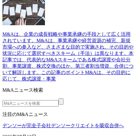
M&Aは、企業の成長戦略や事業承継の手段として広く活用
されています。M&Aは、事業承継や経営資源の補完、新規
市場への参入など、さまざまな目的で実施され、その目的や
状況に応じて選択すべきスキーム（手法）は異なります。本
記事では、代表的なM&Aスキームである株式譲渡や会社分
割、事業譲渡、株式交換のほか、第三者割当増資、合併につ
いて解説します。この記事のポイントM&Aは、その目的に
応じて、株式譲渡・事業
M&Aニュース検索
注目のM&Aニュース
デンソーが完全子会社デンソークリエイトを吸収合併へ