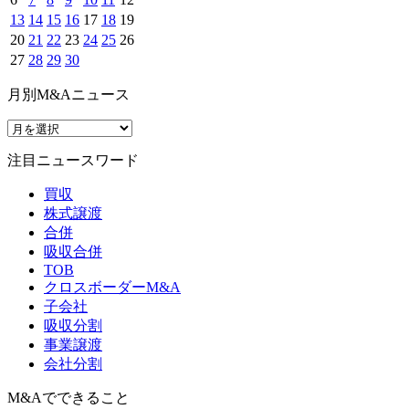
13
14
15
16
17
18
19
20
21
22
23
24
25
26
27
28
29
30
月別M&Aニュース
注目ニュースワード
買収
株式譲渡
合併
吸収合併
TOB
クロスボーダーM&A
子会社
吸収分割
事業譲渡
会社分割
M&Aでできること