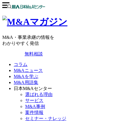
M&A・事業承継の情報を
わかりやすく発信
無料相談
コラム
M&Aニュース
M&Aを学ぶ
M&A用語集
日本M&Aセンター
選ばれる理由
サービス
M&A事例
案件情報
セミナー・ナレッジ