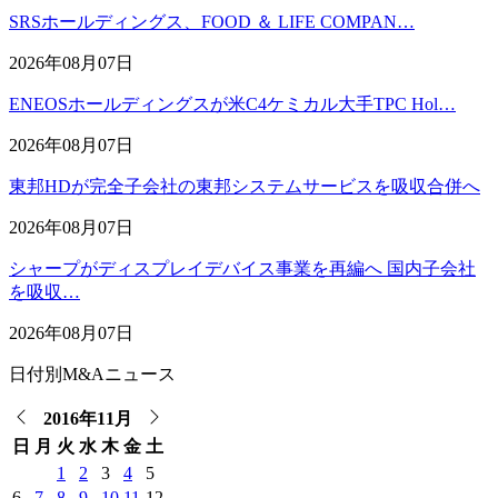
SRSホールディングス、FOOD ＆ LIFE COMPAN…
2026年08月07日
ENEOSホールディングスが米C4ケミカル大手TPC Hol…
2026年08月07日
東邦HDが完全子会社の東邦システムサービスを吸収合併へ
2026年08月07日
シャープがディスプレイデバイス事業を再編へ 国内子会社
を吸収…
2026年08月07日
日付別M&Aニュース
2016年11月
日
月
火
水
木
金
土
1
2
3
4
5
6
7
8
9
10
11
12