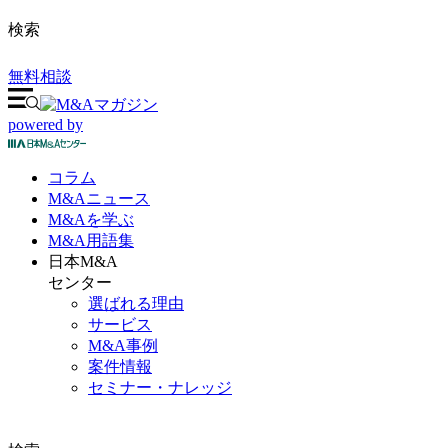
検索
無料相談
powered by
コラム
M&A
ニュース
M&Aを
学ぶ
M&A
用語集
日本M&A
センター
選ばれる理由
サービス
M&A事例
案件情報
セミナー・ナレッジ