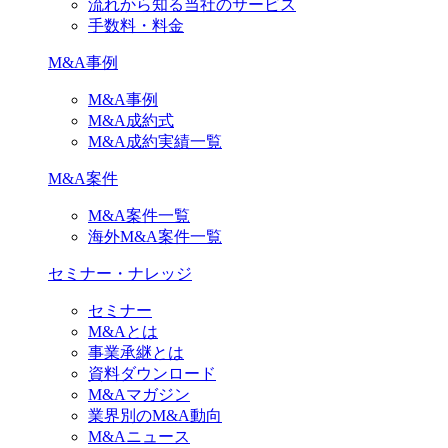
流れから知る当社のサービス
手数料・料金
M&A事例
M&A事例
M&A成約式
M&A成約実績一覧
M&A案件
M&A案件一覧
海外M&A案件一覧
セミナー・ナレッジ
セミナー
M&Aとは
事業承継とは
資料ダウンロード
M&Aマガジン
業界別のM&A動向
M&Aニュース