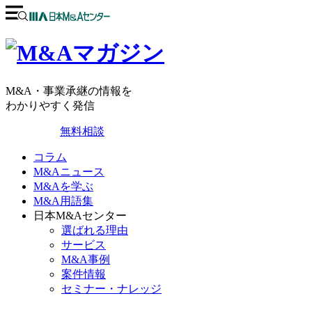
M&A・事業承継の情報を
わかりやすく発信
無料相談
コラム
M&Aニュース
M&Aを学ぶ
M&A用語集
日本M&Aセンター
選ばれる理由
サービス
M&A事例
案件情報
セミナー・ナレッジ