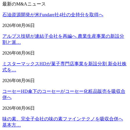
最新のM&Aニュース
石油資源開発が米Fundare社4社の全持分を取得へ
2026年08月06日
アルプス技研が連結子会社を再編へ 農業生産事業の新設分
割と派…
2026年08月06日
ミスターマックスHDが菓子専門店事業を新設分割 新会社株
式を…
2026年08月06日
コーセーHD傘下のコーセーがコーセー化粧品販売を吸収合
併へ
2026年08月06日
味の素、完全子会社の味の素ファインテクノを吸収合併へ
基本方…