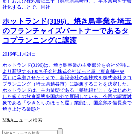
市）および株式会社三平（群馬県高崎市）。本木薬局を子会
社化することで、同社
ホットランド(3196)、焼き鳥事業を埼玉
のフランチャイズパートナーであるタ
コプランニングに譲渡
2016年11月24日
ホットランド(3196)は、焼き鳥事業の主要部分を会社分割に
より新設する100％子会社株式会社ほっと屋（東京都中央
区）に承継させたうえで、新設会社の全株式を株式会社タコ
プランニング（埼玉県越谷市）に譲渡することを決定した。
ホットランドは、主力業態である「築地銀だこ」をはじめと
した多くの飲食業態を国内外で展開している。今回の譲渡対
象である「やきとりのほっと屋」業態は、国産鶏を備長炭で
焼き上げる業態と
M&Aニュース検索