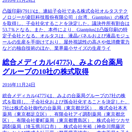
2016年11月24日
凸版印刷(7911)は、連結子会社である株式会社オルタステク
ノロジーが凌巨科技股份有限公司（台湾、Giantplus）の株式
を取得し、子会社化することを決定した。議決件所有割合は
53.7％となる。また、本件により、Giantplusは凸版印刷の特
定子会社となる。オルタスは、液晶パネルおよび液晶モジュ
ールの生産を手掛けており、屋外視認性の高さや低消費電力
などの独自技術のほか、業界最小サイズの生産ライ
総合メディカル(4775)、みよの台薬局
グループの10社の株式取得
2016年11月24日
総合メディカル(4775)は、みよの台薬局グループの7社の株
式を取得し、子会社化および孫会社化することを決定した。
7社は株式会社御代の台薬局（東京都北区）、株式会社本木
薬局（東京都足立区）、有限会社アイ調剤薬局（東京都北
区）、有限会社要町薬局（東京都豊島区）、株式会社ツカサ
調剤薬局（埼玉県川口市）、株式会社光裕（神奈川県藤沢