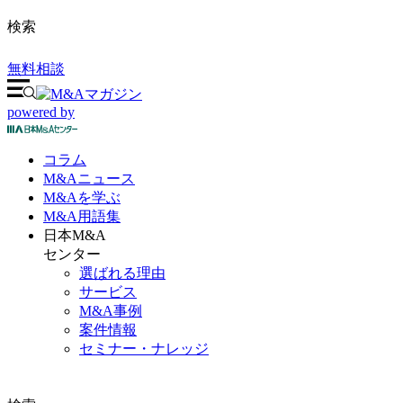
検索
無料相談
powered by
コラム
M&A
ニュース
M&Aを
学ぶ
M&A
用語集
日本M&A
センター
選ばれる理由
サービス
M&A事例
案件情報
セミナー・ナレッジ