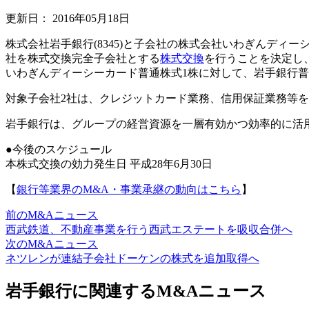
更新日：
2016年05月18日
株式会社岩手銀行(8345)と子会社の株式会社いわぎんディ
社を株式交換完全子会社とする
株式交換
を行うことを決定し
いわぎんディーシーカード普通株式1株に対して、岩手銀行普
対象子会社2社は、クレジットカード業務、信用保証業務等
岩手銀行は、グループの経営資源を一層有効かつ効率的に活
●今後のスケジュール
本株式交換の効力発生日 平成28年6月30日
【
銀行等業界のM&A・事業承継の動向はこちら
】
前のM&Aニュース
西武鉄道、不動産事業を行う西武エステートを吸収合併へ
次のM&Aニュース
ネツレンが連結子会社ドーケンの株式を追加取得へ
岩手銀行に関連するM&Aニュース