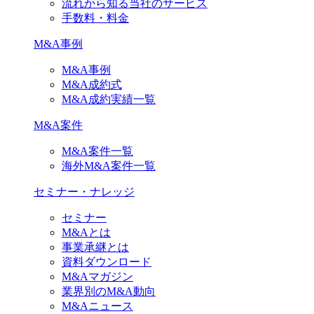
流れから知る当社のサービス
手数料・料金
M&A事例
M&A事例
M&A成約式
M&A成約実績一覧
M&A案件
M&A案件一覧
海外M&A案件一覧
セミナー・ナレッジ
セミナー
M&Aとは
事業承継とは
資料ダウンロード
M&Aマガジン
業界別のM&A動向
M&Aニュース