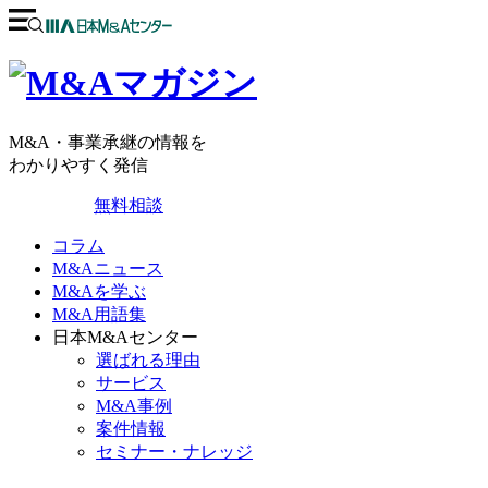
M&A・事業承継の情報を
わかりやすく発信
無料相談
コラム
M&Aニュース
M&Aを学ぶ
M&A用語集
日本M&Aセンター
選ばれる理由
サービス
M&A事例
案件情報
セミナー・ナレッジ