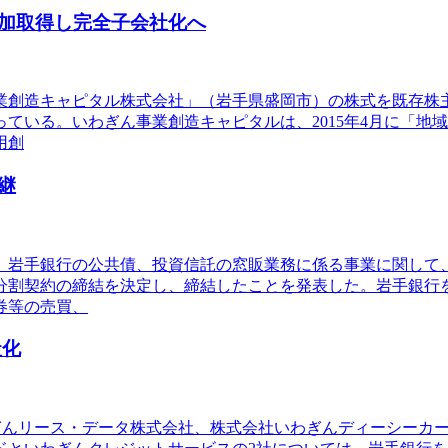
加取得し完全子会社化へ
事業創造キャピタル株式会社」（岩手県盛岡市）の株式を既存株
ている。いわぎん事業創造キャピタルは、2015年4月に「地
用創
継
り、岩手銀行の公共債、投資信託の窓販業務に係る事業に関し
分割契約の締結を決定し、締結したことを発表した。岩手銀行
券等の売買、
社化
いわぎんリース・データ株式会社、株式会社いわぎんディーシー