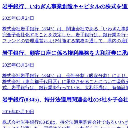
岩手銀行、いわぎん事業創造キャピタルの株式を追
2025年03月24日
株式会社岩手銀行（8345）は、関連会社である「いわぎん
完全子会社化することを決定した。岩手銀行は、銀行業を行っ
ファンドの管理運営および付随する業務を通して、県内の雇
岩手銀行、顧客口座に係る権利義務を大和証券に承
2025年03月24日
株式会社岩手銀行（8345）は、会社分割（吸収分割）によ
株式会社（東京都千代田区）に承継させることについて吸収
式。岩手銀行は、銀行業を行っている。大和証券は、有価証
岩手銀行(8345)、持分法適用関連会社の3社を子会
2016年03月10日
株式会社岩手銀行(8345)は、持分法適用関連会社である