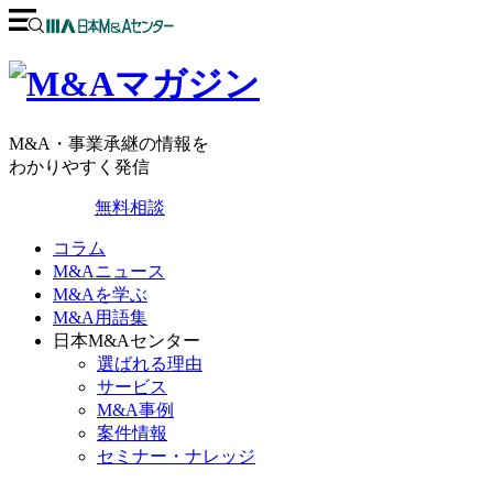
M&A・事業承継の情報を
わかりやすく発信
無料相談
コラム
M&Aニュース
M&Aを学ぶ
M&A用語集
日本M&Aセンター
選ばれる理由
サービス
M&A事例
案件情報
セミナー・ナレッジ