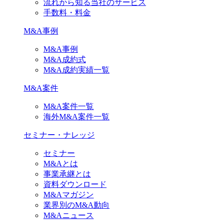
流れから知る当社のサービス
手数料・料金
M&A事例
M&A事例
M&A成約式
M&A成約実績一覧
M&A案件
M&A案件一覧
海外M&A案件一覧
セミナー・ナレッジ
セミナー
M&Aとは
事業承継とは
資料ダウンロード
M&Aマガジン
業界別のM&A動向
M&Aニュース