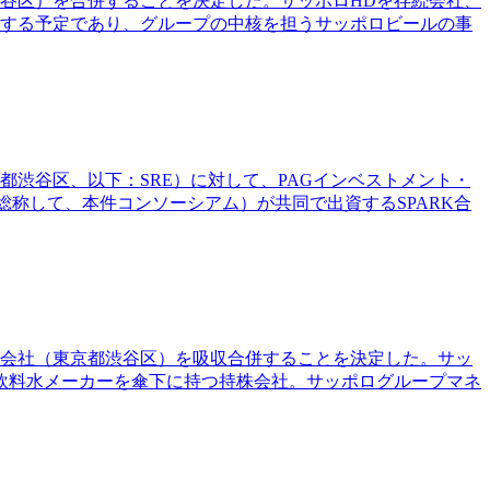
渋谷区）を合併することを決定した。サッポロHDを存続会社、
行する予定であり、グループの中核を担うサッポロビールの事
都渋谷区、以下：SRE）に対して、PAGインベストメント・
（以下：総称して、本件コンソーシアム）が共同で出資するSPARK合
式会社（東京都渋谷区）を吸収合併することを決定した。サッ
飲料水メーカーを傘下に持つ持株会社。サッポログループマネ