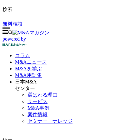
検索
無料相談
powered by
コラム
M&A
ニュース
M&Aを
学ぶ
M&A
用語集
日本M&A
センター
選ばれる理由
サービス
M&A事例
案件情報
セミナー・ナレッジ