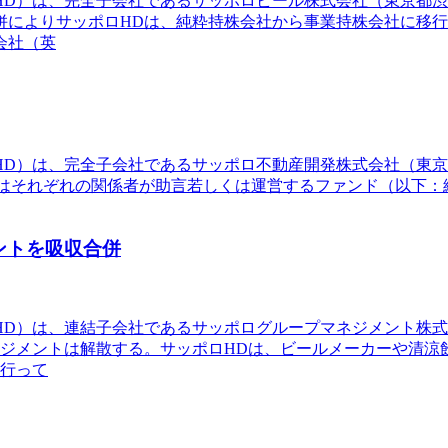
ロHD）は、完全子会社であるサッポロビール株式会社（東京都
併によりサッポロHDは、純粋持株会社から事業持株会社に移
会社（英
HD）は、完全子会社であるサッポロ不動産開発株式会社（東京
&Co.L.P.またはそれぞれの関係者が助言若しくは運営するファンド
ントを吸収合併
ロHD）は、連結子会社であるサッポログループマネジメント株
ネジメントは解散する。サッポロHDは、ビールメーカーや清涼
を行って