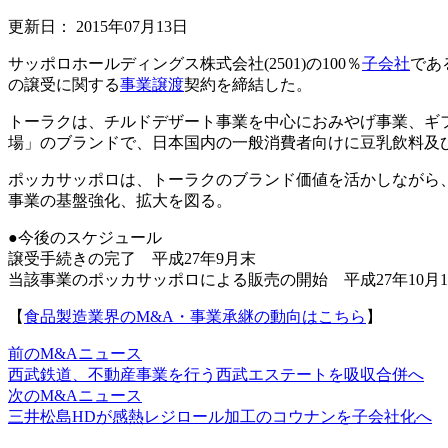
更新日：
2015年07月13日
サッポロホールディングス株式会社(2501)の100％
子会社
であ
の譲受に関する
事業譲渡
契約を締結した。
トーラクは、チルドデザート事業を中心におみやげ事業、ギ
場」のブランドで、日本国内の一般消費者向けに豆乳飲料及
ポッカサッポロは、トーラクのブランド価値を活かしながら
事業の基盤強化、拡大を図る。
●今後のスケジュール
譲受手続きの完了 平成27年9月末
当該事業のポッカサッポロによる販売の開始 平成27年10月
【
食品製造業界のM&A・事業承継の動向はこちら
】
前のM&Aニュース
西武鉄道、不動産事業を行う西武エステートを吸収合併へ
次のM&Aニュース
三井松島HDが感熱レジロール加工のコウナンを子会社化へ