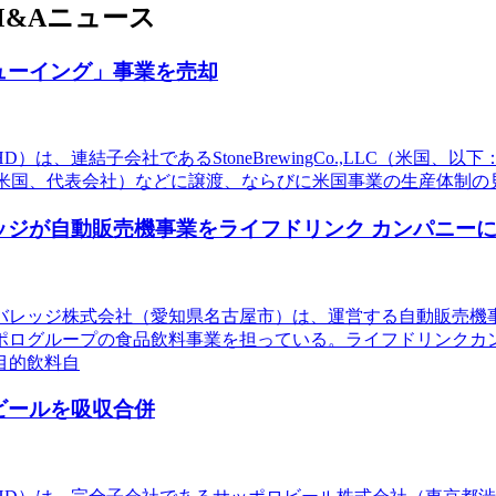
&Aニュース
ューイング」事業を売却
、連結子会社であるStoneBrewingCo.,LLC（米国、以下
nc.（米国、代表会社）などに譲渡、ならびに米国事業の生産体制の見直し
ッジが自動販売機事業をライフドリンク カンパニー
レッジ株式会社（愛知県名古屋市）は、運営する自動販売機事
ポログループの食品飲料事業を担っている。ライフドリンクカ
目的飲料自
ビールを吸収合併