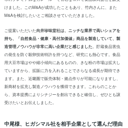
けました。このM&Aが成功したこともあり、竹内さんに、また
M&Aを検討したいとご相談させていただきました。
ご提案いただいた
向井珍味堂社は、ニッチな業界で高いシェアを
持ち、「自然食品・健康・高付加価値」商品を製造していて、製
造管理ノウハウが非常に高い企業だと感じました
。貯蔵食品害虫
の発生を防ぐ殺卵技術特許を持つなど、研究にも熱心です。食品
用大豆市場はやや縮小傾向にあるものの、きな粉の市場は拡大し
ていますから、拡販に力を入れることでさらなる成長が期待でき
ます。また、近畿圏で販売体制・拠点作りが可能になりますし、
新商材を拡充し製造ノウハウを獲得できます。これらのことか
ら、資本提携によりシナジーを創出できると確信し、ぜひとも譲
受けたいとお伝えしました。
中尾様、ヒガシマル社を相手企業として選んだ理由