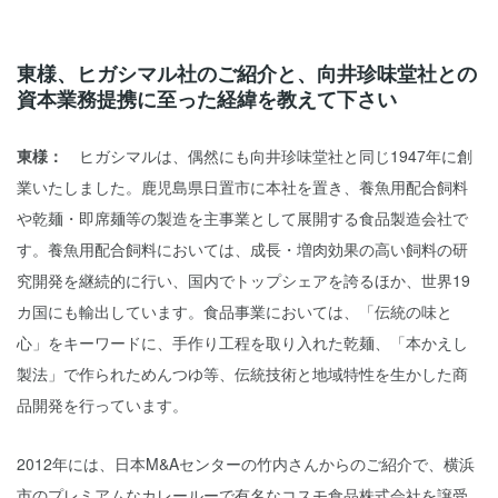
東様、ヒガシマル社のご紹介と、向井珍味堂社との
資本業務提携に至った経緯を教えて下さい
東様：
ヒガシマルは、偶然にも向井珍味堂社と同じ1947年に創
業いたしました。鹿児島県日置市に本社を置き、養魚用配合飼料
や乾麺・即席麺等の製造を主事業として展開する食品製造会社で
す。養魚用配合飼料においては、成長・増肉効果の高い飼料の研
究開発を継続的に行い、国内でトップシェアを誇るほか、世界19
カ国にも輸出しています。食品事業においては、「伝統の味と
心」をキーワードに、手作り工程を取り入れた乾麺、「本かえし
製法」で作られためんつゆ等、伝統技術と地域特性を生かした商
品開発を行っています。
2012年には、日本M&Aセンターの竹内さんからのご紹介で、横浜
市のプレミアムなカレールーで有名なコスモ食品株式会社を譲受