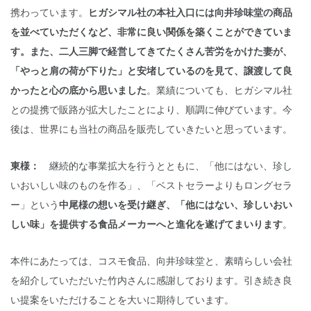
携わっています。
ヒガシマル社の本社入口には向井珍味堂の商品
を並べていただくなど、非常に良い関係を築くことができていま
す。また、二人三脚で経営してきてたくさん苦労をかけた妻が、
「やっと肩の荷が下りた」と安堵しているのを見て、譲渡して良
かったと心の底から思いました
。業績についても、ヒガシマル社
との提携で販路が拡大したことにより、順調に伸びています。今
後は、世界にも当社の商品を販売していきたいと思っています。
東様：
継続的な事業拡大を行うとともに、「他にはない、珍し
いおいしい味のものを作る」、「ベストセラーよりもロングセラ
ー」という
中尾様の想いを受け継ぎ、「他にはない、珍しいおい
しい味」を提供する食品メーカーへと進化を遂げてまいります
。
本件にあたっては、コスモ食品、向井珍味堂と、素晴らしい会社
を紹介していただいた竹内さんに感謝しております。引き続き良
い提案をいただけることを大いに期待しています。