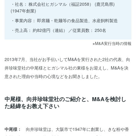
社名：
株式会社ヒガシマル（福証2058） (鹿児島県)
(1947年創業)
事業内容：
即席麺・乾麺等の食品製造、水産飼料製造
売上高：
約82億円（連結）
従業員数：
250名
※M&A実行当時の情報
2013年7月、当社がお手伝いしてM&Aを実行された2社の代表、向
井珍味堂社の中尾様とヒガシマル社の東様をお迎えし、M&Aを決
意された理由や当時の心境などをお聞きしました。
中尾様、向井珍味堂社のご紹介と、M&Aを検討し
た経緯をお教え下さい
中尾様：
向井珍味堂は、大阪市で1947年に創業し、きな粉や香