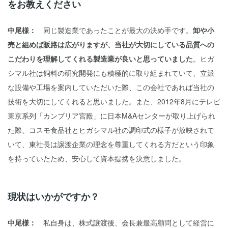
をお教えください
中尾様：
同じ製造業であったことが最大の決め手です。
卸や小
売と組めば販路は広がりますが、当社が大切にしている品質への
こだわりを理解してくれる製造業が良いと思っていました
。ヒガ
シマル社は飼料の研究開発にも積極的に取り組まれていて、立派
な設備や工場を案内していただいた際、この会社であれば当社の
技術を大切にしてくれると思いました。また、2012年8月にテレビ
東京系列「カンブリア宮殿」に日本M&Aセンターが取り上げられ
た際、コスモ食品社とヒガシマル社の調印式の様子が放映されて
いて、東社長は譲渡企業の理念を尊重してくれる方だという印象
を持っていたため、安心して資本提携を決意しました。
現状はいかがですか？
中尾様：
私自身は、株式譲渡後、会長兼最高顧問として経営に