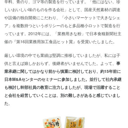
辛料、青のり、ゴマ等の製造を行っています。「他にはない、珍
しいおいしい味のものを作る会社」として、国産天然素材の調達
や設備の独自開発にこだわり、「小さいマーケットで大きなシェ
ア」を複数持つというポリシーのもと多品種小ロットで製造を行
っています。2012年には、「業務用きな粉」で日本食糧新聞社主
催の『第16回業務用加工食品ヒット賞』を受賞いたしました。
厳しい環境の中でも業績は堅調に推移していましたが、私には子
供と言えば娘しかおらず、後継者がいませんでした。よって、
事
業承継に関してはかなり前から慎重に検討しており、約15年前に
日本M&Aセンターのセミナーに参加しました。並行して社内承継
も検討し幹部社員の教育に注力しましたが、現場で活躍すること
と会社を経営していくことは、別の難しさがあると感じていまし
た
。