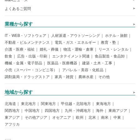
よくあるご質問
業種から探す
IT・WEB・ソフトウェア
人材派遣・アウトソーシング
ホテル・旅館
不動産・ビルメンテナンス
電気・ガス・エネルギー
教育・塾
介護・医療・福祉
婚礼・葬儀
物流・運輸・倉庫
リース・レンタル
飲食
広告・出版・印刷
エンタテイメント関連
食品製造・食品卸
機械・金属・電子部品
医薬品・医療機器
建築・土木・工事
小売（スーパー・コンビニ等）
アパレル・美容・化粧品
調剤薬局・ドラッグストア
家具・雑貨
農林水産
その他
地域から探す
北海道
東北地方
関東地方
甲信越・北陸地方
東海地方
関西地方
中国地方
四国地方
九州・沖縄地方
海外
東南アジア
東アジア
その他アジア
オセアニア
欧州
北米
南米
中東
アフリカ