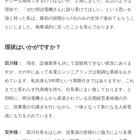
ナジーも期待できるのではないか、と感じました。以上のような
理由で、「ぜひ明治電機さんに譲り受けてほしい」という思いを
強く持った私は、最初の段階から1社のみの交渉で進めてもらうこ
とにしました。無事成約に至ったことを喜んでおります。
現状はいかがですか？
田川様：
現在、設備業界も決して楽観視できない状況にありま
すが、その中にあって名電エンジニアリングは順調な業績をおさ
めています。私自身も3年間という期限付きではありますが、これ
までと変わらず代表権を持ち、社長業にまい進しております。と
同時に、明治電機さんから派遣されている次期経営者候補の方
に、現事業の引継ぎを行いながら、一体となって新たなる人材育
成にも力を入れています。
安井様：
田川社長をはじめ、従業員の皆様のご協力により名電