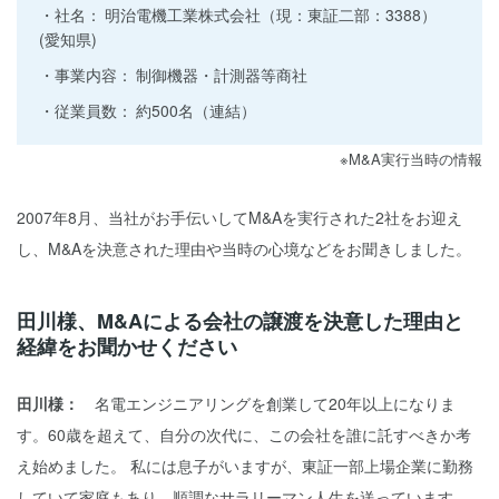
社名：
明治電機工業株式会社（現：東証二部：3388）
(愛知県)
事業内容：
制御機器・計測器等商社
従業員数：
約500名（連結）
※M&A実行当時の情報
2007年8月、当社がお手伝いしてM&Aを実行された2社をお迎え
し、M&Aを決意された理由や当時の心境などをお聞きしました。
田川様、M&Aによる会社の譲渡を決意した理由と
経緯をお聞かせください
田川様：
名電エンジニアリングを創業して20年以上になりま
す。60歳を超えて、自分の次代に、この会社を誰に託すべきか考
え始めました。 私には息子がいますが、東証一部上場企業に勤務
していて家庭もあり、順調なサラリーマン人生を送っています。