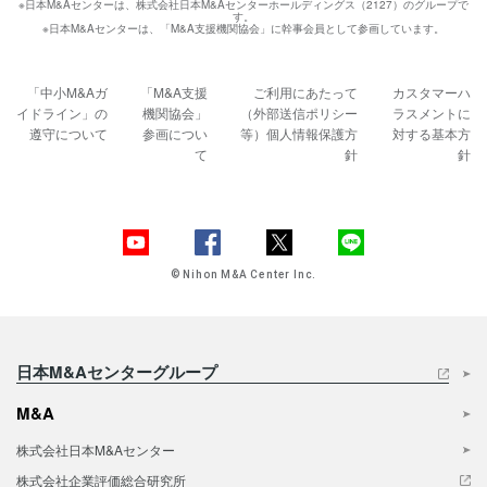
※日本M&Aセンターは、株式会社日本M&Aセンターホールディングス（2127）のグループで
す。
※日本M&Aセンターは、「M&A支援機関協会」に幹事会員として参画しています。
「中小M&Aガ
「M&A支援
ご利用にあたって
カスタマーハ
イドライン」の
機関協会」
（外部送信ポリシー
ラスメントに
遵守について
参画につい
等）
個人情報保護方
対する基本方
て
針
針
© Nihon M&A Center Inc.
日本M&Aセンターグループ
M&A
株式会社日本M&Aセンター
株式会社企業評価総合研究所