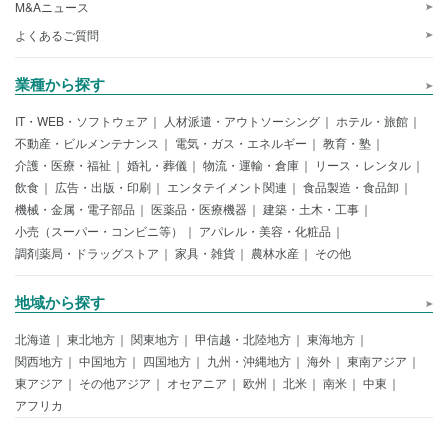
M&Aニュース
よくあるご質問
業種から探す
IT・WEB・ソフトウェア
人材派遣・アウトソーシング
ホテル・旅館
不動産・ビルメンテナンス
電気・ガス・エネルギー
教育・塾
介護・医療・福祉
婚礼・葬儀
物流・運輸・倉庫
リース・レンタル
飲食
広告・出版・印刷
エンタテイメント関連
食品製造・食品卸
機械・金属・電子部品
医薬品・医療機器
建築・土木・工事
小売（スーパー・コンビニ等）
アパレル・美容・化粧品
調剤薬局・ドラッグストア
家具・雑貨
農林水産
その他
地域から探す
北海道
東北地方
関東地方
甲信越・北陸地方
東海地方
関西地方
中国地方
四国地方
九州・沖縄地方
海外
東南アジア
東アジア
その他アジア
オセアニア
欧州
北米
南米
中東
アフリカ