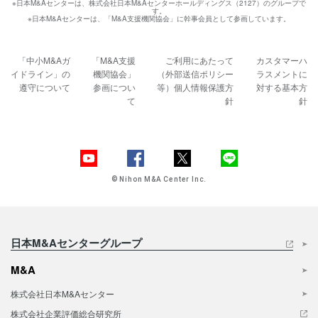
※日本M&Aセンターは、株式会社日本M&Aセンターホールディングス（2127）のグループで
す。
※日本M&Aセンターは、「M&A支援機関協会」に幹事会員として参画しています。
「中小M&Aガ
「M&A支援
ご利用にあたって
カスタマーハ
イドライン」の
機関協会」
（外部送信ポリシー
ラスメントに
遵守について
参画につい
等）
個人情報保護方
対する基本方
て
針
針
© Nihon M&A Center Inc.
日本M&Aセンターグループ
M&A
株式会社日本M&Aセンター
株式会社企業評価総合研究所