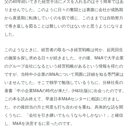
父の40年続いてきた経営手法にメスを入れるのはそう簡単ではあ
りませんでした。このように日々の奮闘とは裏腹に会社が成熟期
から衰退期に転換していくのを肌で感じ、このままでは自助努力
で巻き返しを図ることは難しいのではないかと思うようになりま
した。
このようなときに、経営者の取るべき経営戦略は何か、起死回生
の施策を探し求める日々が続きました。その後、M&Aで大手企業
のグループ会社になるという経営戦略があるという情報を得たの
ですが、当時中小企業のM&Aについて周囲に詳細を知る専門家は
いませんでした。そこで独学で勉強しているうちに、分林社長の
著書「中小企業M&Aの時代が来た!」(H&I出版)に出会ったのです。
この本を読み終えて、早速日本M&Aセンターに相談に行きまし
た。その後担当の方と何度も打ち合わせを重ね、具体的な話を聞
くうちに、「会社を引き継いでもらうなら今しかない！」と確信
し、M&Aを決意するに至ったのです。