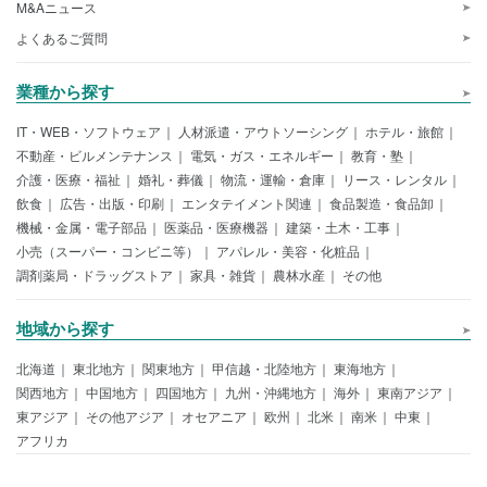
M&Aニュース
よくあるご質問
業種から探す
IT・WEB・ソフトウェア
人材派遣・アウトソーシング
ホテル・旅館
不動産・ビルメンテナンス
電気・ガス・エネルギー
教育・塾
介護・医療・福祉
婚礼・葬儀
物流・運輸・倉庫
リース・レンタル
飲食
広告・出版・印刷
エンタテイメント関連
食品製造・食品卸
機械・金属・電子部品
医薬品・医療機器
建築・土木・工事
小売（スーパー・コンビニ等）
アパレル・美容・化粧品
調剤薬局・ドラッグストア
家具・雑貨
農林水産
その他
地域から探す
北海道
東北地方
関東地方
甲信越・北陸地方
東海地方
関西地方
中国地方
四国地方
九州・沖縄地方
海外
東南アジア
東アジア
その他アジア
オセアニア
欧州
北米
南米
中東
アフリカ