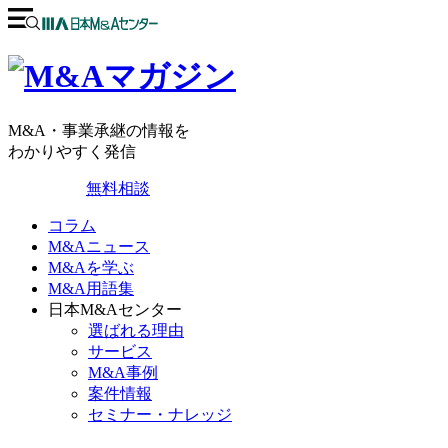
M&A・事業承継の情報を
わかりやすく発信
無料相談
コラム
M&Aニュース
M&Aを学ぶ
M&A用語集
日本M&Aセンター
選ばれる理由
サービス
M&A事例
案件情報
セミナー・ナレッジ