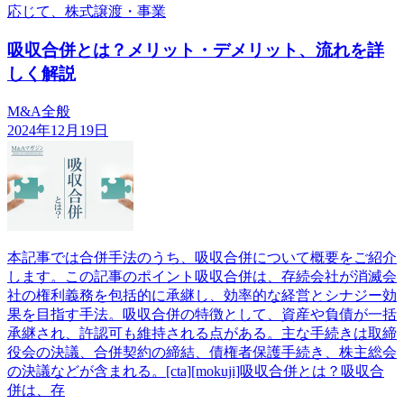
応じて、株式譲渡・事業
吸収合併とは？メリット・デメリット、流れを詳
しく解説
M&A全般
2024年12月19日
本記事では合併手法のうち、吸収合併について概要をご紹介
します。この記事のポイント吸収合併は、存続会社が消滅会
社の権利義務を包括的に承継し、効率的な経営とシナジー効
果を目指す手法。吸収合併の特徴として、資産や負債が一括
承継され、許認可も維持される点がある。主な手続きは取締
役会の決議、合併契約の締結、債権者保護手続き、株主総会
の決議などが含まれる。[cta][mokuji]吸収合併とは？吸収合
併は、存