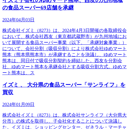
イズミ子会社のゆめマート熊本、西友の九州地域
の食品スーパー69店舗を承継
2024年04月03日
株式会社イズミ（8273）は、2024年4月3日開催の各取締役会
において、株式会社西友（東京都武蔵野市）が九州地域にお
いて展開する食品スーパー事業（以下、「承継対象事業」）
について、会社分割（吸収分割）により株式会社ゆめマート
熊本（熊本県熊本市）が承継することを決議し、ゆめマート
熊本は、同日付で吸収分割契約を締結した。西友を分割会
社、ゆめマート熊本を承継会社とする吸収分割方式。ゆめマ
ート熊本は、ス
イズミ 、 大分県の食品スーパー「サンライフ」を
買収
2024年01月09日
株式会社イズミ（8273）は、株式会社サンライフ（大分県大
分市）の株式を取得し、子会社化することについて決議し
た。イズミは、ショッピングセンター、ゼネラル・マーチャ