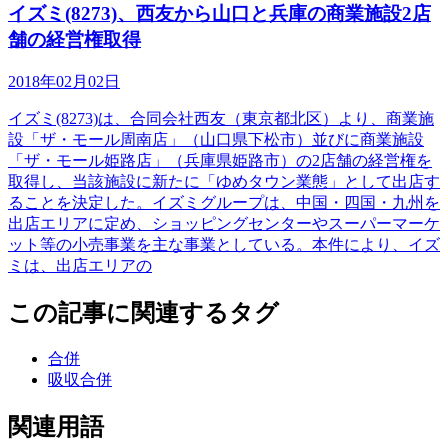
イズミ(8273)、西友から山口と兵庫の商業施設2店
舗の経営権取得
2018年02月02日
イズミ(8273)は、合同会社西友（東京都北区）より、商業施
設「ザ・モール周南店」（山口県下松市）並びに商業施設
「ザ・モール姫路店」（兵庫県姫路市）の2店舗の経営権を
取得し、当該施設に新たに「ゆめタウン業態」として出店す
ることを決定した。イズミグループは、中国・四国・九州を
出店エリアに定め、ショッピングセンターやスーパーマーケ
ット等の小売事業を主な事業としている。本件により、イズ
ミは、出店エリアの
この記事に関連するタグ
合併
吸収合併
関連用語