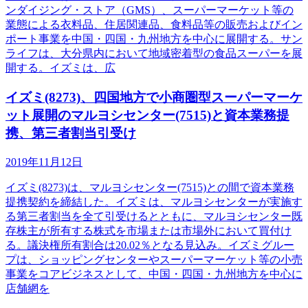
ンダイジング・ストア（GMS）、スーパーマーケット等の
業態による衣料品、住居関連品、食料品等の販売およびイン
ポート事業を中国・四国・九州地方を中心に展開する。サン
ライフは、大分県内において地域密着型の食品スーパーを展
開する。イズミは、広
イズミ(8273)、四国地方で小商圏型スーパーマーケ
ット展開のマルヨシセンター(7515)と資本業務提
携、第三者割当引受け
2019年11月12日
イズミ(8273)は、マルヨシセンター(7515)との間で資本業務
提携契約を締結した。イズミは、マルヨシセンターが実施す
る第三者割当を全て引受けるとともに、マルヨシセンター既
存株主が所有する株式を市場または市場外において買付け
る。議決権所有割合は20.02％となる見込み。イズミグルー
プは、ショッピングセンターやスーパーマーケット等の小売
事業をコアビジネスとして、中国・四国・九州地方を中心に
店舗網を