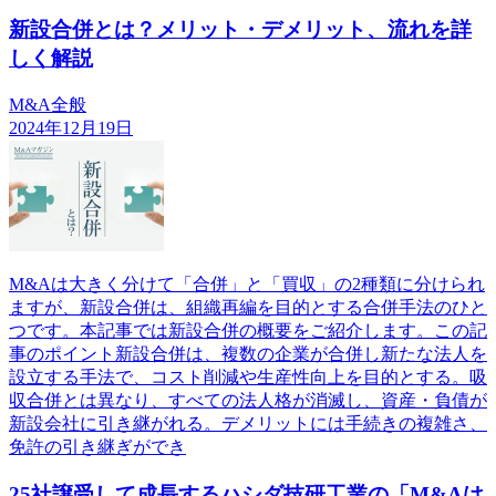
新設合併とは？メリット・デメリット、流れを詳
しく解説
M&A全般
2024年12月19日
M&Aは大きく分けて「合併」と「買収」の2種類に分けられ
ますが、新設合併は、組織再編を目的とする合併手法のひと
つです。本記事では新設合併の概要をご紹介します。この記
事のポイント新設合併は、複数の企業が合併し新たな法人を
設立する手法で、コスト削減や生産性向上を目的とする。吸
収合併とは異なり、すべての法人格が消滅し、資産・負債が
新設会社に引き継がれる。デメリットには手続きの複雑さ、
免許の引き継ぎができ
25社譲受して成長するハシダ技研工業の「M&Aは