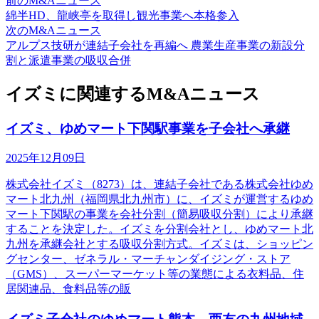
前のM&Aニュース
綿半HD、龍峡亭を取得し観光事業へ本格参入
次のM&Aニュース
アルプス技研が連結子会社を再編へ 農業生産事業の新設分
割と派遣事業の吸収合併
イズミに関連するM&Aニュース
イズミ、ゆめマート下関駅事業を子会社へ承継
2025年12月09日
株式会社イズミ（8273）は、連結子会社である株式会社ゆめ
マート北九州（福岡県北九州市）に、イズミが運営するゆめ
マート下関駅の事業を会社分割（簡易吸収分割）により承継
することを決定した。イズミを分割会社とし、ゆめマート北
九州を承継会社とする吸収分割方式。イズミは、ショッピン
グセンター、ゼネラル・マーチャンダイジング・ストア
（GMS）、スーパーマーケット等の業態による衣料品、住
居関連品、食料品等の販