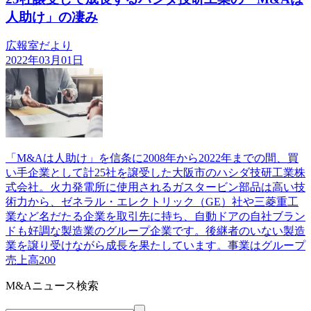
人助け」の凄み
広報室だより
2022年03月01日
「M&Aは人助け」を信条に2008年から2022年までの間、買
い手企業として計25社を譲受した大阪市のハシダ技研工業株
式会社。火力発電所に使用されるガスタービン部品は高い技
術力から、ゼネラル・エレクトリック（GE）社や三菱重工
業など名だたる企業を取引先に持ち、自動ドアの自社ブラン
ドも好調な製造業のグループ企業です。後継者のいない製造
業を譲り受けながら成長を果たしています。事業はグループ
売上高200
M&Aニュース検索