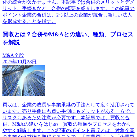
化の統合が欠かせません。本記事では合併のメリットとデメ
リット、手続きなど、合併の概要を紹介します。この記事の
ポイント企業の合併は、2つ以上の企業が統合し新しい法人
を形成することを指す。
買収とは？合併やM&Aとの違い、種類、プロセス
を解説
M&A全般
2025年10月28日
買収は、企業の成長や事業承継の手法として広く活用されて
います。売り手側にも買い手側にもメリットがある一方で、
リスクもあるため注意が必要です。本記事では、買収と合
併、M&Aの違いをはじめ、買収の種類やプロセスをわかり
やすく解説します。この記事のポイント買収とは、対象企業
の事業や経営権を取得することで、「事業買収」と「企業買