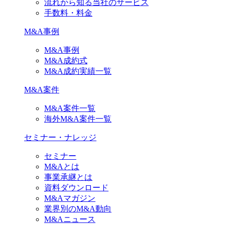
流れから知る当社のサービス
手数料・料金
M&A事例
M&A事例
M&A成約式
M&A成約実績一覧
M&A案件
M&A案件一覧
海外M&A案件一覧
セミナー・ナレッジ
セミナー
M&Aとは
事業承継とは
資料ダウンロード
M&Aマガジン
業界別のM&A動向
M&Aニュース