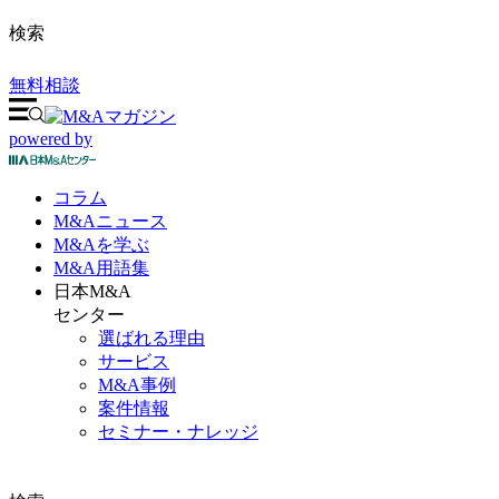
検索
無料相談
powered by
コラム
M&A
ニュース
M&Aを
学ぶ
M&A
用語集
日本M&A
センター
選ばれる理由
サービス
M&A事例
案件情報
セミナー・ナレッジ