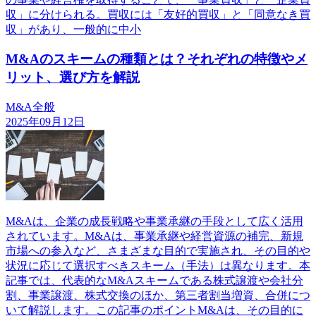
収」に分けられる。買収には「友好的買収」と「同意なき買
収」があり、一般的に中小
M&Aのスキームの種類とは？それぞれの特徴やメ
リット、選び方を解説
M&A全般
2025年09月12日
M&Aは、企業の成長戦略や事業承継の手段として広く活用
されています。M&Aは、事業承継や経営資源の補完、新規
市場への参入など、さまざまな目的で実施され、その目的や
状況に応じて選択すべきスキーム（手法）は異なります。本
記事では、代表的なM&Aスキームである株式譲渡や会社分
割、事業譲渡、株式交換のほか、第三者割当増資、合併につ
いて解説します。この記事のポイントM&Aは、その目的に