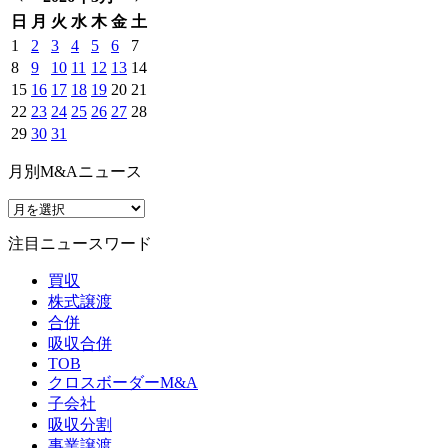
日
月
火
水
木
金
土
1
2
3
4
5
6
7
8
9
10
11
12
13
14
15
16
17
18
19
20
21
22
23
24
25
26
27
28
29
30
31
月別M&Aニュース
注目ニュースワード
買収
株式譲渡
合併
吸収合併
TOB
クロスボーダーM&A
子会社
吸収分割
事業譲渡