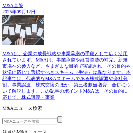
M&A全般
2025年09月12日
M&Aは、企業の成長戦略や事業承継の手段として広く活用
されています。M&Aは、事業承継や経営資源の補完、新規
市場への参入など、さまざまな目的で実施され、その目的や
状況に応じて選択すべきスキーム（手法）は異なります。本
記事では、代表的なM&Aスキームである株式譲渡や会社分
割、事業譲渡、株式交換のほか、第三者割当増資、合併につ
いて解説します。この記事のポイントM&Aは、その目的に
応じて、株式譲渡・事業
M&Aニュース検索
注目のM&Aニュース