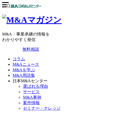
M&A・事業承継の情報を
わかりやすく発信
無料相談
コラム
M&Aニュース
M&Aを学ぶ
M&A用語集
日本M&Aセンター
選ばれる理由
サービス
M&A事例
案件情報
セミナー・ナレッジ