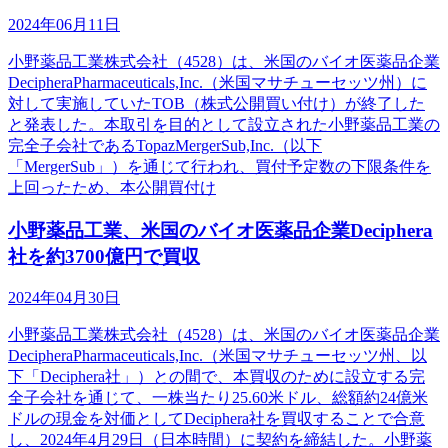
2024年06月11日
小野薬品工業株式会社（4528）は、米国のバイオ医薬品企業
DecipheraPharmaceuticals,Inc.（米国マサチューセッツ州）に
対して実施していたTOB（株式公開買い付け）が終了した
と発表した。本取引を目的として設立された小野薬品工業の
完全子会社であるTopazMergerSub,Inc.（以下
「MergerSub」）を通じて行われ、買付予定数の下限条件を
上回ったため、本公開買付け
小野薬品工業、米国のバイオ医薬品企業Deciphera
社を約3700億円で買収
2024年04月30日
小野薬品工業株式会社（4528）は、米国のバイオ医薬品企業
DecipheraPharmaceuticals,Inc.（米国マサチューセッツ州、以
下「Deciphera社」）との間で、本買収のために設立する完
全子会社を通じて、一株当たり25.60米ドル、総額約24億米
ドルの現金を対価としてDeciphera社を買収することで合意
し、2024年4月29日（日本時間）に契約を締結した。小野薬