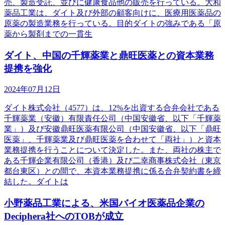
売、製造受託、並びに健康食品他の販売を行っている。大和
薬品工業は、ダイト及び外部の顧客向けに、医療用医薬品の
原薬の製造業務を行っている。目的ダイトの強みである「原
薬から製剤までの一貫生
ダイト、中国の千輝薬業と鼎旺医薬との資本業務
提携を強化
2024年07月12日
ダイト株式会社（4577）は、12%を出資する合弁会社である
千輝薬業（安徽）有限責任公司（中国安徽省、以下「千輝薬
業」）及び安徽鼎旺医薬有限公司（中国安徽省、以下「鼎旺
医薬」、千輝薬業及び鼎旺医薬を合わせて「両社」）と資本
業務提携を行うことについて決定した。また、両社の株主で
ある千輝企業有限公司（香港）及び二幸商事株式会社（東京
都台東区）との間で、本資本業務提携に係る合弁契約書を締
結した。ダイトは
小野薬品工業による、米国バイオ医薬品企業の
Deciphera社へのTOBが成立