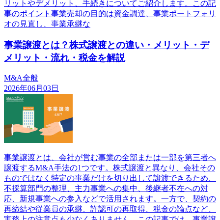
リットやデメリット、手続きについてご紹介します。この記
事のポイント事業売却の目的は資金調達、事業ポートフォリ
オの見直し、事業承継な
事業譲渡とは？株式譲渡との違い・メリット・デ
メリット・流れ・税金を解説
M&A全般
2026年06月03日
事業譲渡とは、会社が営む事業の全部または一部を第三者へ
譲渡するM&A手法の1つです。株式譲渡と異なり、会社その
ものではなく特定の事業だけを切り出して譲渡できるため、
不採算部門の整理、主力事業への集中、後継者不在への対
応、新規事業への参入などで活用されます。一方で、契約の
再締結や従業員の承継、許認可の再取得、税金の論点など、
実務上の注意点も少なくありません。この記事では、事業譲