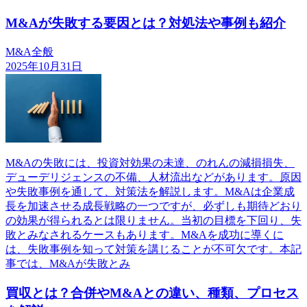
M&Aが失敗する要因とは？対処法や事例も紹介
M&A全般
2025年10月31日
M&Aの失敗には、投資対効果の未達、のれんの減損損失、
デューデリジェンスの不備、人材流出などがあります。原因
や失敗事例を通して、対策法を解説します。M&Aは企業成
長を加速させる成長戦略の一つですが、必ずしも期待どおり
の効果が得られるとは限りません。当初の目標を下回り、失
敗とみなされるケースもあります。M&Aを成功に導くに
は、失敗事例を知って対策を講じることが不可欠です。本記
事では、M&Aが失敗とみ
買収とは？合併やM&Aとの違い、種類、プロセス