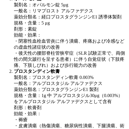
製剤名：オパルモン錠 5μg
一般名：リマプロスト アルファデクス
薬効分類名：経口プロスタグランジンE1 誘導体製剤
規格・含量：5 μg
剤形：素錠
効能・効果：
・閉塞性血栓血管炎に伴う潰瘍、疼痛および冷感など
の虚血性諸症状の改善
・後天性の腰部脊柱管狭窄症（SLR 試験正常で、両側
性の間欠跛行を呈する患者）に伴う自覚症状（下肢疼
痛、下肢しびれ）および歩行能力の改善
プロスタンディン軟膏
製剤名：プロスタンディン軟膏 0.003%
一般名：アルプロスタジル アルファデクス
薬効分類名：プロスタグランジンE1 製剤
規格・含量：1g 中 アルプロスタジル30μg（0.003%）
をアルプロスタジル アルファデクスとして含有
剤形：軟膏剤
効能・効果：
・褥瘡
・皮膚潰瘍（熱傷潰瘍、糖尿病性潰瘍、下腿潰瘍、術