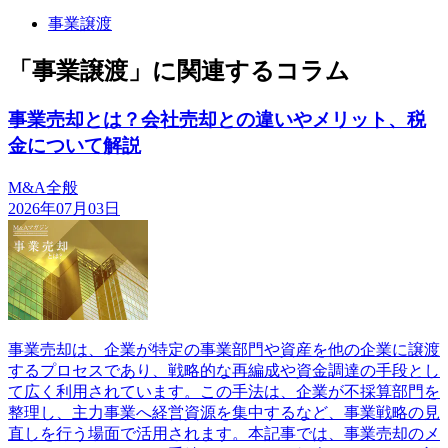
事業譲渡
「事業譲渡」に関連するコラム
事業売却とは？会社売却との違いやメリット、税
金について解説
M&A全般
2026年07月03日
事業売却は、企業が特定の事業部門や資産を他の企業に譲渡
するプロセスであり、戦略的な再編成や資金調達の手段とし
て広く利用されています。この手法は、企業が不採算部門を
整理し、主力事業へ経営資源を集中するなど、事業戦略の見
直しを行う場面で活用されます。本記事では、事業売却のメ