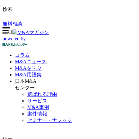
検索
無料相談
powered by
コラム
M&A
ニュース
M&Aを
学ぶ
M&A
用語集
日本M&A
センター
選ばれる理由
サービス
M&A事例
案件情報
セミナー・ナレッジ