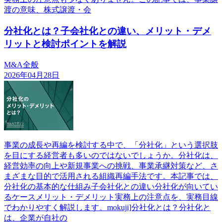
渡の意味、株式譲渡・会
分社化とは？子会社化との違い、メリット・デメ
リットと検討ポイントを解説
M&A全般
2026年04月28日
事業の成長や再編を検討する中で、「分社化」という選択肢
を目にする経営者も多いのではないでしょうか。分社化は、
経営効率の向上や新規事業への挑戦、事業承継対策など、さ
まざまな目的で活用される組織再編手法です。本記事では、
分社化の基本的な仕組み子会社化との違い分社化が向いてい
るケースメリット・デメリット実務上の注意点を、実務目線
でわかりやすく解説します。mokuji]分社化とは？分社化と
は、企業が自社の