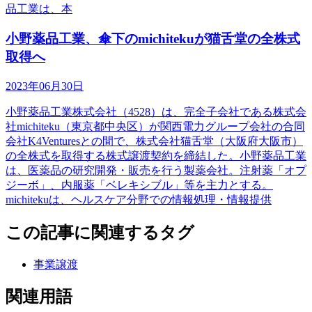
品工業は、本
小野薬品工業、傘下のmichitekuが猫舌堂の全株式
取得へ
2023年06月30日
小野薬品工業株式会社（4528）は、完全子会社である株式会
社michiteku（東京都中央区）が関西電力グループ会社の合同
会社K4Venturesとの間で、株式会社猫舌堂（大阪府大阪市）
の全株式を取得する株式譲渡契約を締結した。小野薬品工業
は、医薬品の研究開発・販売を行う製薬会社。注射薬「オプ
ジーボ」、内服薬「ベレキシブル」等を主力とする。
michitekuは、ヘルスケア分野での情報処理・情報提供
この記事に関連するタグ
事業譲渡
関連用語