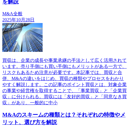
を解説
M&A全般
2025年10月28日
買収は、企業の成長や事業承継の手法として広く活用されて
います。売り手側にも買い手側にもメリットがある一方で、
リスクもあるため注意が必要です。本記事では、買収と合
併、M&Aの違いをはじめ、買収の種類やプロセスをわかり
やすく解説します。この記事のポイント買収とは、対象企業
の事業や経営権を取得することで、「事業買収」と「企業買
収」に分けられる。買収には「友好的買収」と「同意なき買
収」があり、一般的に中小
M&Aのスキームの種類とは？それぞれの特徴やメ
リット、選び方を解説