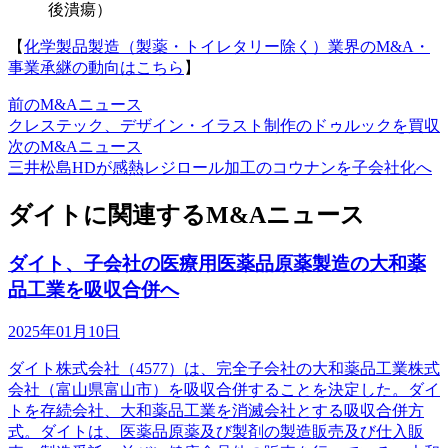
後潰瘍）
【
化学製品製造（製薬・トイレタリー除く）業界のM&A・
事業承継の動向はこちら
】
前のM&Aニュース
クレステック、デザイン・イラスト制作のドゥルックを買収
次のM&Aニュース
三井松島HDが感熱レジロール加工のコウナンを子会社化へ
ダイトに関連するM&Aニュース
ダイト、子会社の医療用医薬品原薬製造の大和薬
品工業を吸収合併へ
2025年01月10日
ダイト株式会社（4577）は、完全子会社の大和薬品工業株式
会社（富山県富山市）を吸収合併することを決定した。ダイ
トを存続会社、大和薬品工業を消滅会社とする吸収合併方
式。ダイトは、医薬品原薬及び製剤の製造販売及び仕入販