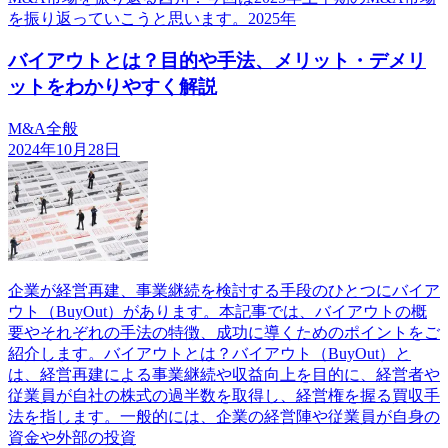
を振り返っていこうと思います。2025年
バイアウトとは？目的や手法、メリット・デメリ
ットをわかりやすく解説
M&A全般
2024年10月28日
企業が経営再建、事業継続を検討する手段のひとつにバイア
ウト（BuyOut）があります。本記事では、バイアウトの概
要やそれぞれの手法の特徴、成功に導くためのポイントをご
紹介します。バイアウトとは？バイアウト（BuyOut）と
は、経営再建による事業継続や収益向上を目的に、経営者や
従業員が自社の株式の過半数を取得し、経営権を握る買収手
法を指します。一般的には、企業の経営陣や従業員が自身の
資金や外部の投資