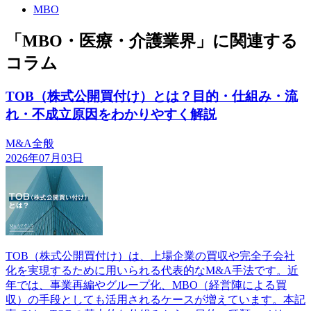
MBO
「MBO・医療・介護業界」に関連する
コラム
TOB（株式公開買付け）とは？目的・仕組み・流
れ・不成立原因をわかりやすく解説
M&A全般
2026年07月03日
TOB（株式公開買付け）は、上場企業の買収や完全子会社
化を実現するために用いられる代表的なM&A手法です。近
年では、事業再編やグループ化、MBO（経営陣による買
収）の手段としても活用されるケースが増えています。本記