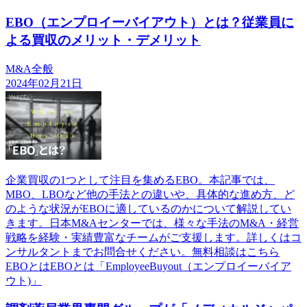
EBO（エンプロイーバイアウト）とは？従業員に
よる買収のメリット・デメリット
M&A全般
2024年02月21日
企業買収の1つとして注目を集めるEBO。本記事では、
MBO、LBOなど他の手法との違いや、具体的な進め方、ど
のような状況がEBOに適しているのかについて解説してい
きます。日本M&Aセンターでは、様々な手法のM&A・経営
戦略を経験・実績豊富なチームがご支援します。詳しくはコ
ンサルタントまでお問合せください。無料相談はこちら
EBOとはEBOとは「EmployeeBuyout（エンプロイーバイア
ウト)」