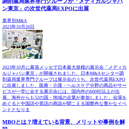
調剤薬局業界専門グループが「メディカルジャパ
ン東京」の次世代薬局EXPOに出展
業界別M&A
2023年10月26日
2023年10月に幕張メッセで日本最大規模の展示会「メディカ
ルジャパン東京」が開催されました。日本M&Aセンター調
剤薬局業界専門グループは展示会のうち、次世代薬局EXPO
に出展しました。医療・介護・ヘルスケア分野の商品やサー
ビスが一堂に会する展示会には、国内外の600社以上が出
展。海外からも52の国・地域の企業が参加しました。会場を
めぐると中国語や英語の商談が聞こえる国際色な豊かなイベ
ントとなりま
MBOとは？増えている背景、メリットや事例を解