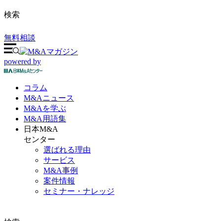
検索
無料相談
powered by
コラム
M&A
ニュース
M&Aを
学ぶ
M&A
用語集
日本M&A
センター
選ばれる理由
サービス
M&A事例
案件情報
セミナー・ナレッジ