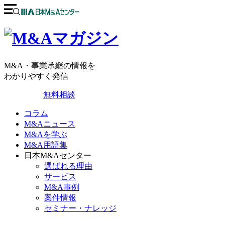
M&A・事業承継の情報を
わかりやすく発信
無料相談
コラム
M&Aニュース
M&Aを学ぶ
M&A用語集
日本M&Aセンター
選ばれる理由
サービス
M&A事例
案件情報
セミナー・ナレッジ