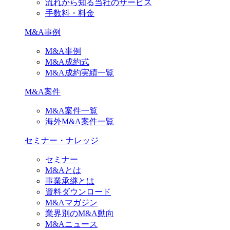
流れから知る当社のサービス
手数料・料金
M&A事例
M&A事例
M&A成約式
M&A成約実績一覧
M&A案件
M&A案件一覧
海外M&A案件一覧
セミナー・ナレッジ
セミナー
M&Aとは
事業承継とは
資料ダウンロード
M&Aマガジン
業界別のM&A動向
M&Aニュース