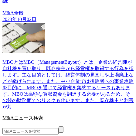
説
M&A全般
2023年10月02日
MBOとはMBO（ManagementBuyout）とは、企業の経営陣が
自社株を買い取り、既存株主から経営権を取得する行為を指
します。主な目的としては、経営体制の見直しや上場廃止な
どが挙げられます。また、中小企業では後継者への事業承継
を目的に、MBOを通じて経営権を集約するケースもありま
す。MBOは高額な買収資金を調達する必要があるため、そ
の後の財務面でのリスクも伴います。また、既存株主と利害
が対
M&Aニュース検索