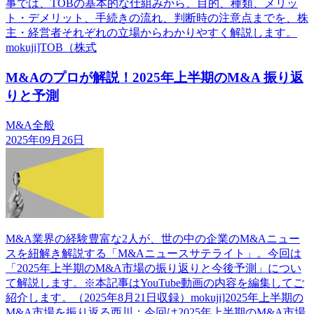
事では、TOBの基本的な仕組みから、目的、種類、メリッ
ト・デメリット、手続きの流れ、判断時の注意点までを、株
主・経営者それぞれの立場からわかりやすく解説します。
mokuji]TOB（株式
M&Aのプロが解説！2025年上半期のM&A 振り返
りと予測
M&A全般
2025年09月26日
M&A業界の経験豊富な2人が、世の中の企業のM&Aニュー
スを紐解き解説する「M&Aニュースサテライト」。今回は
「2025年上半期のM&A市場の振り返りと今後予測」につい
て解説します。※本記事はYouTube動画の内容を編集してご
紹介します。（2025年8月21日収録）mokuji]2025年上半期の
M&A市場を振り返る西川：今回は2025年上半期のM&A市場