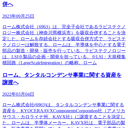
併へ
2023年09月25日
ローム株式会社（6963）は、完全子会社であるラピステクノ
ロジー株式会社（神奈川県横浜市）を吸収合併することを決
定した。ロームを存続会社とする吸収合併方式で、ラピステ
クノロジーは解散する。ロームは、半導体を中心とする電子
部品の製造・開発・販売を行っている。ラピステクノロジー
は、LSI※製品の企画・開発を担っている。※LSI：大規模集
積回路（LargeScaleIntegration）の略称。ローム
ローム、タンタルコンデンサ事業に関する資産を
譲渡へ
2022年03月04日
ローム株式会社(6963)は、タンタルコンデンサ事業に関する
資産を、KYOCERAAVXComponentsCorporation社（アメリカ
サウス・カロライナ州、KAVX社）に譲渡することを決定し
た。ロームは、半導体メーカー。KAVX社は、電子部品の製