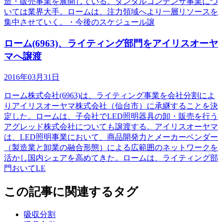
造・販売事業を展開している。タンタルコンデンサ事業につ
いては業界大手。ロームは、注力領域へより一層リソースを
集中させていく。・今後のスケジュール譲
ローム(6963)、ライティング部門をアイリスオーヤ
マへ譲渡
2016年03月31日
ローム株式会社(6963)は、ライティング事業を会社分割によ
りアイリスオーヤマ株式会社（仙台市）に承継することを決
定した。ロームは、子会社でLED照明器具の卸・販売を行う
アグレッド株式会社についても譲渡する。アイリスオーヤマ
は、LED照明事業において、商品開発力とメーカーベンダー
（製造業と卸業の融合形態）による広範囲のネットワークを
活かし国内シェアを高めてきた。ロームは、ライティング部
門おいてLE
この記事に関連するタグ
吸収分割