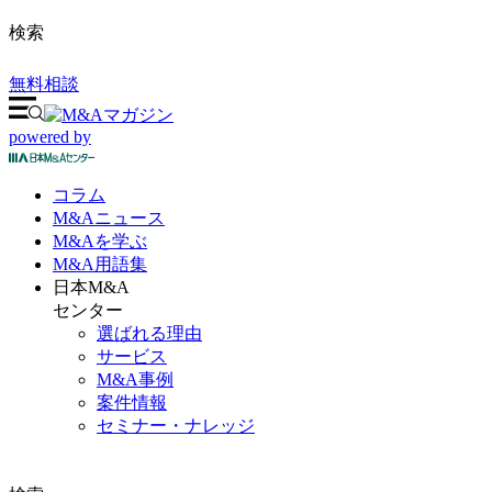
検索
無料相談
powered by
コラム
M&A
ニュース
M&Aを
学ぶ
M&A
用語集
日本M&A
センター
選ばれる理由
サービス
M&A事例
案件情報
セミナー・ナレッジ