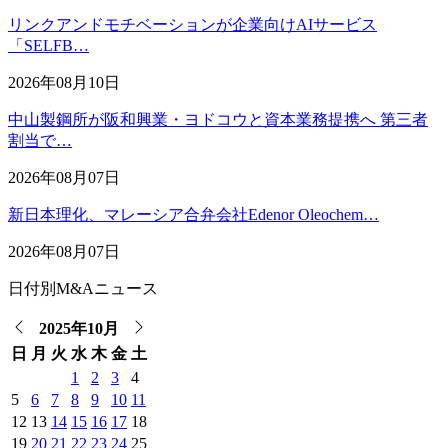
リンクアンドモチベーションが企業向けAIサービス
「SELFB…
2026年08月10日
中山製鋼所が阪和興業・ヨドコウと資本業務提携へ 第三者
割当で…
2026年08月07日
新日本理化、マレーシア合弁会社Edenor Oleochem…
2026年08月07日
日付別M&Aニュース
2025年10月
日
月
火
水
木
金
土
1
2
3
4
5
6
7
8
9
10
11
12
13
14
15
16
17
18
19
20
21
22
23
24
25