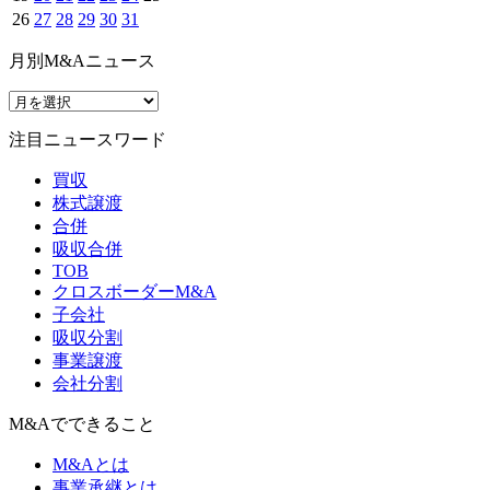
26
27
28
29
30
31
月別M&Aニュース
注目ニュースワード
買収
株式譲渡
合併
吸収合併
TOB
クロスボーダーM&A
子会社
吸収分割
事業譲渡
会社分割
M&Aでできること
M&Aとは
事業承継とは