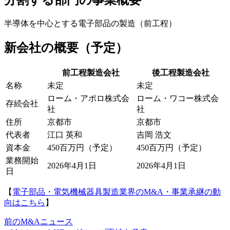
分割する部門の事業概要
半導体を中心とする電子部品の製造（前工程）
新会社の概要（予定）
前工程製造会社
後工程製造会社
名称
未定
未定
ローム・アポロ株式会
ローム・ワコー株式会
存続会社
社
社
住所
京都市
京都市
代表者
江口 英和
吉岡 浩文
資本金
450百万円（予定）
450百万円（予定）
業務開始
2026年4月1日
2026年4月1日
日
【
電子部品・電気機械器具製造業界のM&A・事業承継の動
向はこちら
】
前のM&Aニュース