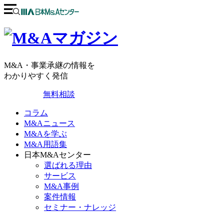
M&A・事業承継の情報を
わかりやすく発信
無料相談
コラム
M&Aニュース
M&Aを学ぶ
M&A用語集
日本M&Aセンター
選ばれる理由
サービス
M&A事例
案件情報
セミナー・ナレッジ