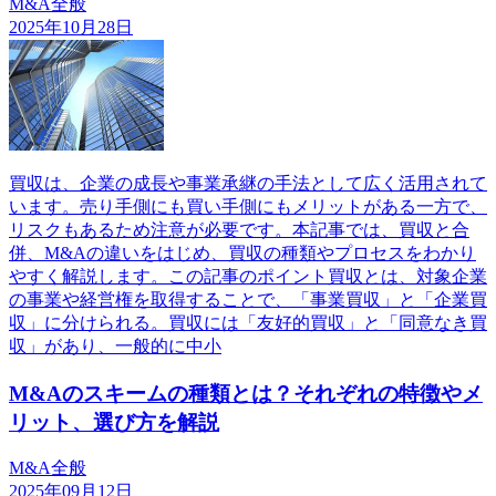
M&A全般
2025年10月28日
買収は、企業の成長や事業承継の手法として広く活用されて
います。売り手側にも買い手側にもメリットがある一方で、
リスクもあるため注意が必要です。本記事では、買収と合
併、M&Aの違いをはじめ、買収の種類やプロセスをわかり
やすく解説します。この記事のポイント買収とは、対象企業
の事業や経営権を取得することで、「事業買収」と「企業買
収」に分けられる。買収には「友好的買収」と「同意なき買
収」があり、一般的に中小
M&Aのスキームの種類とは？それぞれの特徴やメ
リット、選び方を解説
M&A全般
2025年09月12日