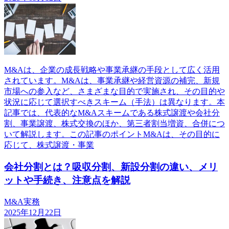
M&Aは、企業の成長戦略や事業承継の手段として広く活用
されています。M&Aは、事業承継や経営資源の補完、新規
市場への参入など、さまざまな目的で実施され、その目的や
状況に応じて選択すべきスキーム（手法）は異なります。本
記事では、代表的なM&Aスキームである株式譲渡や会社分
割、事業譲渡、株式交換のほか、第三者割当増資、合併につ
いて解説します。この記事のポイントM&Aは、その目的に
応じて、株式譲渡・事業
会社分割とは？吸収分割、新設分割の違い、メリ
ットや手続き、注意点を解説
M&A実務
2025年12月22日