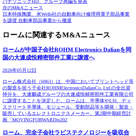
パナソニックHD、グループ再編を発表
次のM&Aニュース
日本特殊陶業、米Wells社の自動車向け修理用電子部品事業
を譲渡 自動車部品事業から撤退
ロームに関連するM&Aニュース
ロームが中国子会社ROHM Electronics Dalianを同
国の大連成悦精密部件工業に譲渡へ
2026年05月12日
ローム株式会社（6963）は、中国においてプリントヘッド等
の製造を担う子会社ROHMElectronicsDalianCo.,Ltd.の全出資
持分を、大連鵬成グループの大連成悦精密部件工業有限公司
に譲渡することを決定した。ロームは、半導体やLSI、ディ
スクリート半導体、モジュール、受動部品等を開発・製造・
販売しているエレクトロニクスメーカー。第2期中期経営計
画「MOVINGFORWARDto202
ローム、完全子会社ラピステクノロジーを吸収合