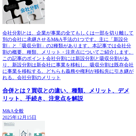
会社分割とは、企業が事業の全てもしくは一部を切り離して
別の会社に承継させるM&A手法の1つです。主に「新設分
割」と「吸収分割」の2種類があります。本記事では会社分
割の概要、種類、メリット・注意点についてご紹介します。
この記事のポイント会社分割には新設分割と吸収分割があ
り、新設分割は新会社に事業を移転し、吸収分割は既存会社
に事業を移転する。どちらも義務や権利が移転先に引き継が
れる。会社分割のメリット
合併とは？買収との違い、種類、メリット、デメ
リット、手続き、注意点を解説
M&A全般
2025年12月15日