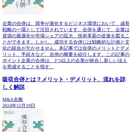
企業の合併は、競争が激化するビジネス環境において、成長
戦略の一環として注目されています。合併を通じて、企業は
資源の最適化や市場シェアの拡大、技術革新の促進を図るこ
とができます。しかし、成功する合併には戦略的な計画と文
化の統合が欠かせません。本記事では合併のメリットとデメ
リット、手続きなど、合併の概要を紹介します。この記事の
ポイント企業の合併は、2つ以上の企業が統合し新しい法人
を形成することを指す。
吸収合併とは？メリット・デメリット、流れを詳
しく解説
M&A全般
2024年12月19日