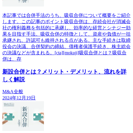
本記事では合併手法のうち、吸収合併について概要をご紹介
します。この記事のポイント吸収合併は、存続会社が消滅会
社の権利義務を包括的に承継し、効率的な経営とシナジー効
果を目指す手法。吸収合併の特徴として、資産や負債が一括
承継され、許認可も維持される点がある。主な手続きは取締
役会の決議、合併契約の締結、債権者保護手続き、株主総会
の決議などが含まれる。[cta][mokuji]吸収合併とは？吸収合
併は、存
新設合併とは？メリット・デメリット、流れを詳
しく解説
M&A全般
2024年12月19日