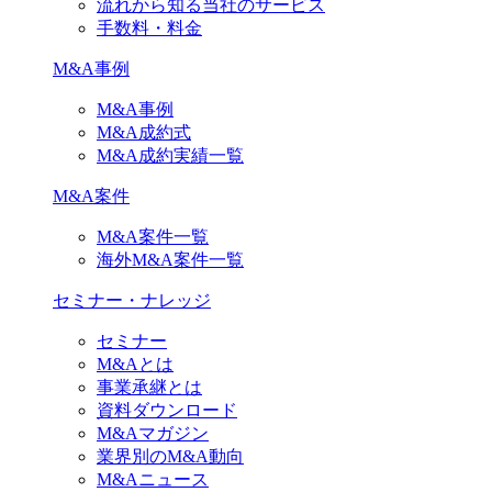
流れから知る当社のサービス
手数料・料金
M&A事例
M&A事例
M&A成約式
M&A成約実績一覧
M&A案件
M&A案件一覧
海外M&A案件一覧
セミナー・ナレッジ
セミナー
M&Aとは
事業承継とは
資料ダウンロード
M&Aマガジン
業界別のM&A動向
M&Aニュース