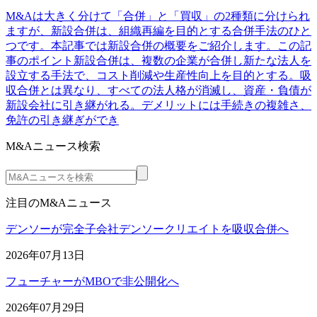
M&Aは大きく分けて「合併」と「買収」の2種類に分けられ
ますが、新設合併は、組織再編を目的とする合併手法のひと
つです。本記事では新設合併の概要をご紹介します。この記
事のポイント新設合併は、複数の企業が合併し新たな法人を
設立する手法で、コスト削減や生産性向上を目的とする。吸
収合併とは異なり、すべての法人格が消滅し、資産・負債が
新設会社に引き継がれる。デメリットには手続きの複雑さ、
免許の引き継ぎができ
M&Aニュース検索
注目のM&Aニュース
デンソーが完全子会社デンソークリエイトを吸収合併へ
2026年07月13日
フューチャーがMBOで非公開化へ
2026年07月29日