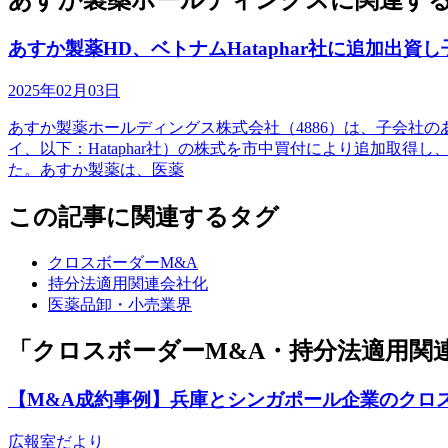
あすか製薬ホールディングスに関連する
あすか製薬HD、ベトナムHataphar社に追加出資
2025年02月03日
あすか製薬ホールディングス株式会社（4886）は、子会社のあすか製薬
イ、以下：Hataphar社）の株式を市中買付により追加
た。あすか製薬は、医薬
この記事に関連するタグ
クロスボーダーM&A
持分法適用関連会社化
医薬品卸・小売業界
「クロスボーダーM&A・持分法適用関
【M&A成約事例】兵庫とシンガポール企業のクロ
広報室だより