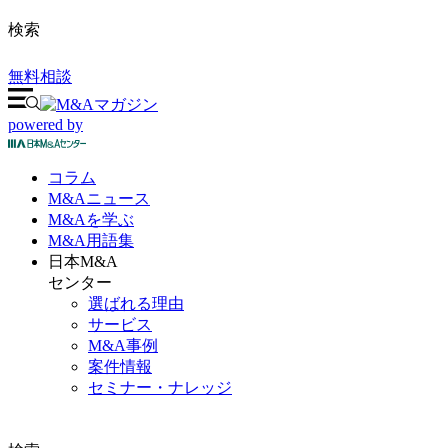
検索
無料相談
powered by
コラム
M&A
ニュース
M&Aを
学ぶ
M&A
用語集
日本M&A
センター
選ばれる理由
サービス
M&A事例
案件情報
セミナー・ナレッジ