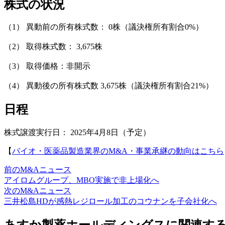
株式の状況
（1） 異動前の所有株式数： 0株（議決権所有割合0%）
（2） 取得株式数： 3,675株
（3） 取得価格：非開示
（4） 異動後の所有株式数 3,675株（議決権所有割合21%）
日程
株式譲渡実行日： 2025年4月8日（予定）
【
バイオ・医薬品製造業界のM&A・事業承継の動向はこちら
前のM&Aニュース
アイロムグループ、MBO実施で非上場化へ
次のM&Aニュース
三井松島HDが感熱レジロール加工のコウナンを子会社化へ