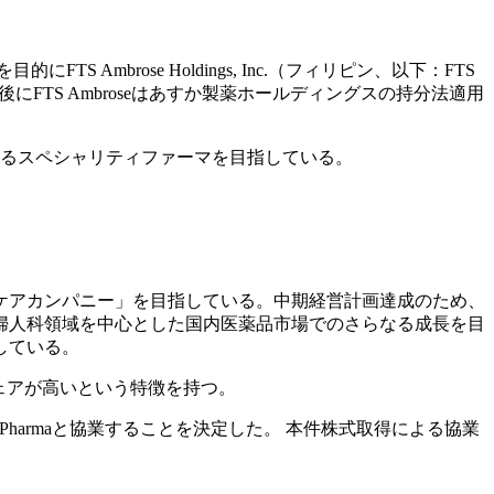
にFTS Ambrose Holdings, Inc.（フィリピン、以下：FTS
の取得後にFTS Ambroseはあすか製薬ホールディングスの持分法適用
あるスペシャリティファーマを目指している。
スケアカンパニー」を目指している。中期経営計画達成のため、
産婦人科領域を中心とした国内医薬品市場でのさらなる成長を目
している。
シェアが高いという特徴を持つ。
 Pharmaと協業することを決定した。 本件株式取得による協業