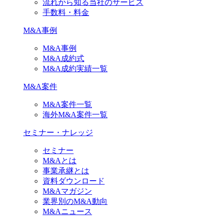
流れから知る当社のサービス
手数料・料金
M&A事例
M&A事例
M&A成約式
M&A成約実績一覧
M&A案件
M&A案件一覧
海外M&A案件一覧
セミナー・ナレッジ
セミナー
M&Aとは
事業承継とは
資料ダウンロード
M&Aマガジン
業界別のM&A動向
M&Aニュース