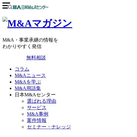
M&A・事業承継の情報を
わかりやすく発信
無料相談
コラム
M&Aニュース
M&Aを学ぶ
M&A用語集
日本M&Aセンター
選ばれる理由
サービス
M&A事例
案件情報
セミナー・ナレッジ