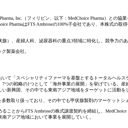
ma, Inc.（フィリピン、以下：MedChoice Pharma）との協業を目的
ce PharmaはFTS Ambroseの100%子会社であり、本株式
状腺）、産婦人科、泌尿器科の重点3領域に特化し、競争力の
リック製薬会社。
において「スペシャリティファーマを基盤とするトータルヘル
、7つの戦略の1つとして「海外事業の展開」を挙げている。
しい新興国、その中でも東南アジア地域をターゲットに活動を
域の医薬品を多数取り扱っており、その中でも甲状腺製剤のマーケット
らFTS Ambroseの株式譲渡契約を締結し、MedChoice
東南アジア地域において事業を展開していく。