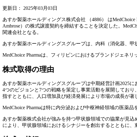
更新日：
2025年03月03日
あすか製薬ホールディングス株式会社 （4886） はMedChoice Phar
Ambrose）の株式譲渡契約を締結することを決定した。MedChoi
関連会社となる。
あすか製薬ホールディングスグループは、内科（消化器、甲
MedChoice Pharmaは、フィリピンにおけるブランドジェネ
株式取得の理由
あすか製薬ホールディングスグループは中期経営計画2025
4つのビジョンと7つの戦略を策定し事業活動を展開しており
指すとともに、人口増加及び経済発展により市場の成長が著
MedChoice Pharmaは特に内分泌および中枢神経領
あすか製薬株式会社が強みを持つ甲状腺領域での協業が見込めることか
により、甲状腺領域におけるシナジーを創出するとともに、