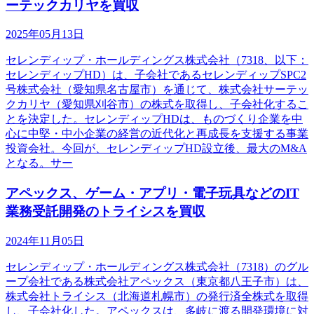
ーテックカリヤを買収
2025年05月13日
セレンディップ・ホールディングス株式会社（7318、以下：
セレンディップHD）は、子会社であるセレンディップSPC2
号株式会社（愛知県名古屋市）を通じて、株式会社サーテッ
クカリヤ（愛知県刈谷市）の株式を取得し、子会社化するこ
とを決定した。セレンディップHDは、ものづくり企業を中
心に中堅・中小企業の経営の近代化と再成長を支援する事業
投資会社。今回が、セレンディップHD設立後、最大のM&A
となる。サー
アペックス、ゲーム・アプリ・電子玩具などのIT
業務受託開発のトライシスを買収
2024年11月05日
セレンディップ・ホールディングス株式会社（7318）のグル
ープ会社である株式会社アペックス（東京都八王子市）は、
株式会社トライシス（北海道札幌市）の発行済全株式を取得
し、子会社化した。アペックスは、多岐に渡る開発環境に対