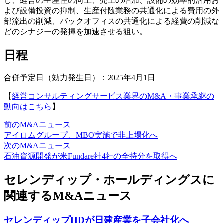
し、経営の生産性の向上、売上の増加、設備の効率的活用お
よび設備投資の抑制、生産付随業務の共通化による費用の外
部流出の削減、バックオフィスの共通化による経費の削減な
どのシナジーの発揮を加速させる狙い。
日程
合併予定日（効力発生日）：2025年4月1日
【
経営コンサルティングサービス業界のM&A・事業承継の
動向はこちら
】
前のM&Aニュース
アイロムグループ、MBO実施で非上場化へ
次のM&Aニュース
石油資源開発が米Fundare社4社の全持分を取得へ
セレンディップ・ホールディングスに
関連するM&Aニュース
セレンディップHDが日建産業を子会社化へ