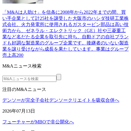
「M&Aは人助け」を信条に2008年から2022年までの間、買
い手企業として計25社を譲受した大阪市のハシダ技研工業株
式会社。火力発電所に使用されるガスタービン部品は高い技
術力から、ゼネラル・エレクトリック（GE）社や三菱重工
業など名だたる企業を取引先に持ち、自動ドアの自社ブラン
ドも好調な製造業のグループ企業です。後継者のいない製造
業を譲り受けながら成長を果たしています。事業はグループ
売上高200
M&Aニュース検索
注目のM&Aニュース
デンソーが完全子会社デンソークリエイトを吸収合併へ
2026年07月13日
フューチャーがMBOで非公開化へ