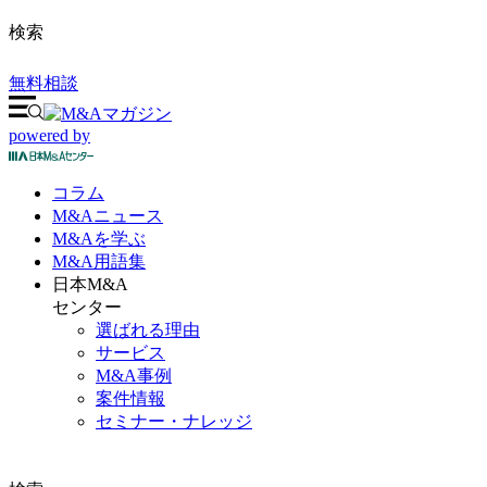
検索
無料相談
powered by
コラム
M&A
ニュース
M&Aを
学ぶ
M&A
用語集
日本M&A
センター
選ばれる理由
サービス
M&A事例
案件情報
セミナー・ナレッジ