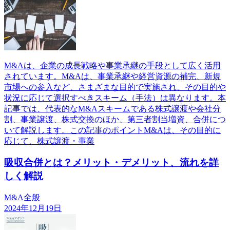
M&Aは、企業の成長戦略や事業承継の手段として広く活用
されています。M&Aは、事業承継や経営資源の補完、新規
市場への参入など、さまざまな目的で実施され、その目的や
状況に応じて選択すべきスキーム（手法）は異なります。本
記事では、代表的なM&Aスキームである株式譲渡や会社分
割、事業譲渡、株式交換のほか、第三者割当増資、合併につ
いて解説します。この記事のポイントM&Aは、その目的に
応じて、株式譲渡・事業
吸収合併とは？メリット・デメリット、流れを詳
しく解説
M&A全般
2024年12月19日