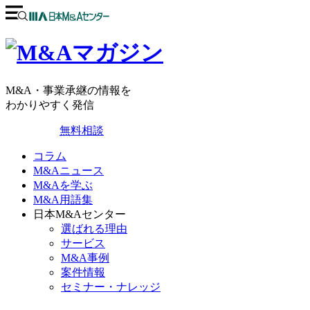
M&A・事業承継の情報を
わかりやすく発信
無料相談
コラム
M&Aニュース
M&Aを学ぶ
M&A用語集
日本M&Aセンター
選ばれる理由
サービス
M&A事例
案件情報
セミナー・ナレッジ