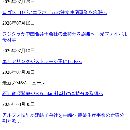
2026年07月29日
ロゴスHDがアエラホームの注文住宅事業を承継へ
2026年07月16日
フジクラが中国合弁子会社の全持分を譲渡へ 光ファイバ用
母材事…
2026年07月10日
エリアリンクがストレージ王にTOBへ
2026年07月08日
最新のM&Aニュース
石油資源開発が米Fundare社4社の全持分を取得へ
2026年08月06日
アルプス技研が連結子会社を再編へ 農業生産事業の新設分
割と派…