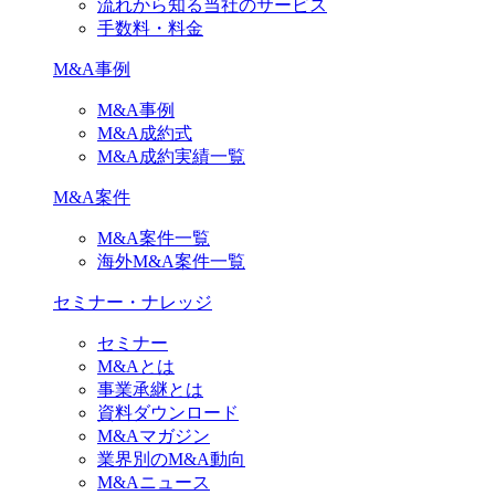
流れから知る当社のサービス
手数料・料金
M&A事例
M&A事例
M&A成約式
M&A成約実績一覧
M&A案件
M&A案件一覧
海外M&A案件一覧
セミナー・ナレッジ
セミナー
M&Aとは
事業承継とは
資料ダウンロード
M&Aマガジン
業界別のM&A動向
M&Aニュース