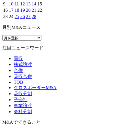
9
10
11
12
13
14
15
16
17
18
19
20
21
22
23
24
25
26
27
28
月別M&Aニュース
注目ニュースワード
買収
株式譲渡
合併
吸収合併
TOB
クロスボーダーM&A
吸収分割
子会社
事業譲渡
会社分割
M&Aでできること