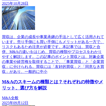
2025年10月28日
買収は、企業の成長や事業承継の手法として広く活用されて
います。売り手側にも買い手側にもメリットがある一方で、
リスクもあるため注意が必要です。本記事では、買収と合
併、M&Aの違いをはじめ、買収の種類やプロセスをわかり
やすく解説します。この記事のポイント買収とは、対象企業
の事業や経営権を取得することで、「事業買収」と「企業買
収」に分けられる。買収には「友好的買収」と「同意なき買
収」があり、一般的に中小
M&Aのスキームの種類とは？それぞれの特徴やメ
リット、選び方を解説
M&A全般
2025年09月12日