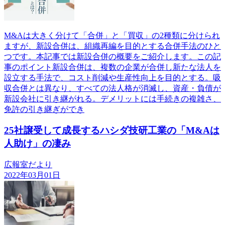
M&Aは大きく分けて「合併」と「買収」の2種類に分けられ
ますが、新設合併は、組織再編を目的とする合併手法のひと
つです。本記事では新設合併の概要をご紹介します。この記
事のポイント新設合併は、複数の企業が合併し新たな法人を
設立する手法で、コスト削減や生産性向上を目的とする。吸
収合併とは異なり、すべての法人格が消滅し、資産・負債が
新設会社に引き継がれる。デメリットには手続きの複雑さ、
免許の引き継ぎができ
25社譲受して成長するハシダ技研工業の「M&Aは
人助け」の凄み
広報室だより
2022年03月01日