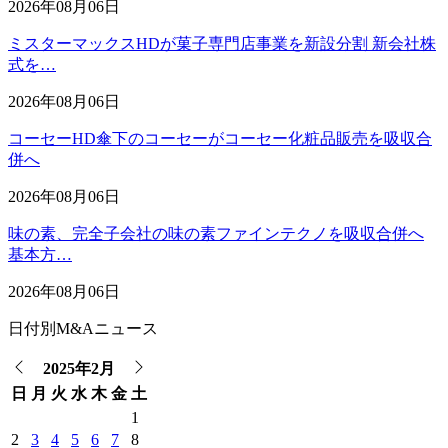
2026年08月06日
ミスターマックスHDが菓子専門店事業を新設分割 新会社株
式を…
2026年08月06日
コーセーHD傘下のコーセーがコーセー化粧品販売を吸収合
併へ
2026年08月06日
味の素、完全子会社の味の素ファインテクノを吸収合併へ
基本方…
2026年08月06日
日付別M&Aニュース
2025年2月
日
月
火
水
木
金
土
1
2
3
4
5
6
7
8