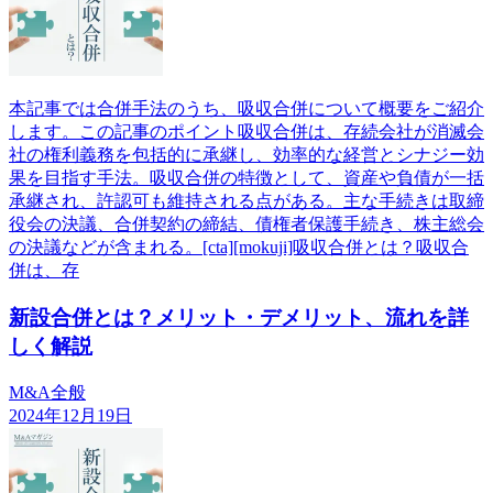
本記事では合併手法のうち、吸収合併について概要をご紹介
します。この記事のポイント吸収合併は、存続会社が消滅会
社の権利義務を包括的に承継し、効率的な経営とシナジー効
果を目指す手法。吸収合併の特徴として、資産や負債が一括
承継され、許認可も維持される点がある。主な手続きは取締
役会の決議、合併契約の締結、債権者保護手続き、株主総会
の決議などが含まれる。[cta][mokuji]吸収合併とは？吸収合
併は、存
新設合併とは？メリット・デメリット、流れを詳
しく解説
M&A全般
2024年12月19日