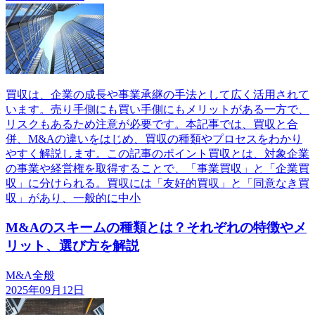
買収は、企業の成長や事業承継の手法として広く活用されて
います。売り手側にも買い手側にもメリットがある一方で、
リスクもあるため注意が必要です。本記事では、買収と合
併、M&Aの違いをはじめ、買収の種類やプロセスをわかり
やすく解説します。この記事のポイント買収とは、対象企業
の事業や経営権を取得することで、「事業買収」と「企業買
収」に分けられる。買収には「友好的買収」と「同意なき買
収」があり、一般的に中小
M&Aのスキームの種類とは？それぞれの特徴やメ
リット、選び方を解説
M&A全般
2025年09月12日