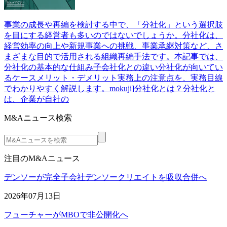
事業の成長や再編を検討する中で、「分社化」という選択肢
を目にする経営者も多いのではないでしょうか。分社化は、
経営効率の向上や新規事業への挑戦、事業承継対策など、さ
まざまな目的で活用される組織再編手法です。本記事では、
分社化の基本的な仕組み子会社化との違い分社化が向いてい
るケースメリット・デメリット実務上の注意点を、実務目線
でわかりやすく解説します。mokuji]分社化とは？分社化と
は、企業が自社の
M&Aニュース検索
注目のM&Aニュース
デンソーが完全子会社デンソークリエイトを吸収合併へ
2026年07月13日
フューチャーがMBOで非公開化へ