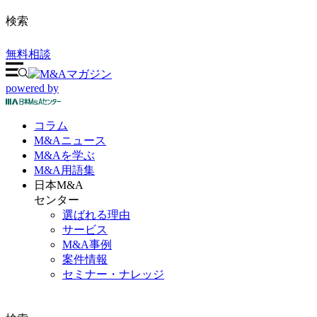
検索
無料相談
powered by
コラム
M&A
ニュース
M&Aを
学ぶ
M&A
用語集
日本M&A
センター
選ばれる理由
サービス
M&A事例
案件情報
セミナー・ナレッジ