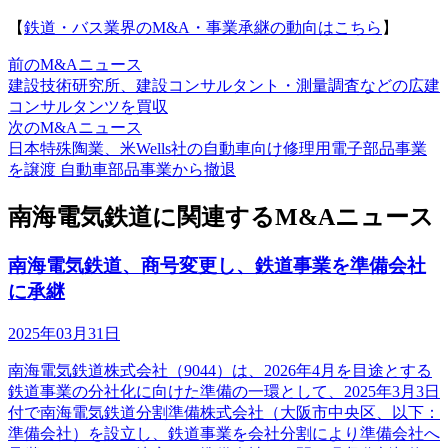
【
鉄道・バス業界のM&A・事業承継の動向はこちら
】
前のM&Aニュース
建設技術研究所、建設コンサルタント・測量調査などの広建
コンサルタンツを買収
次のM&Aニュース
日本特殊陶業、米Wells社の自動車向け修理用電子部品事業
を譲渡 自動車部品事業から撤退
南海電気鉄道に関連するM&Aニュース
南海電気鉄道、商号変更し、鉄道事業を準備会社
に承継
2025年03月31日
南海電気鉄道株式会社（9044）は、2026年4月を目途とする
鉄道事業の分社化に向けた準備の一環として、2025年3月3日
付で南海電気鉄道分割準備株式会社（大阪市中央区、以下：
準備会社）を設立し、鉄道事業を会社分割により準備会社へ