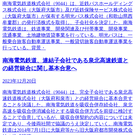
南海電気鉄道株式会社（9044）は、近鉄バスホールディング
ス株式会社（大阪府大阪市）及び近鉄保険サービス株式会社
（大阪府大阪市）が保有する明光バス株式会社（和歌山県西
牟婁郡）の発行済株式を取得し、子会社化を決定した。南海
電気鉄道は、鉄道事業、開発関連及び付帯事業、開発事業、
流通事業、土地建物賃貸事業を行っている。明光バスは、一
般乗合旅客自動車運送事業、一般貸切旅客自動車運送事業を
行っている。背景・
南海電気鉄道、連結子会社である泉北高速鉄道と
の経営統合に関し基本合意へ
2023年12月20日
南海電気鉄道株式会社（9044）は、完全子会社である泉北高
速鉄道株式会社（大阪府和泉市）との経営統合に基本合意す
ることを決議した。南海電気鉄道を吸収合併存続会社、泉北
高速を吸収合併消滅会社とする吸収合併方式を前提に検討す
ることで合意しているが、吸収合併契約の内容については未
定であり、今後両社間で協議のうえ決定していく。南海電気
鉄道は2014年7月1日に大阪府等から旧大阪府都市開発株式会