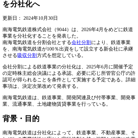
を分社化へ
更新日：
2024年10月30日
南海電気鉄道株式会社（9044）は、2026年4月をめどに鉄道
事業を分社化することを発表した。
南海電気鉄道を分割会社とする
会社分割
により、鉄道事業
を、南海電気鉄道が100％出資をして設立する新会社に承継
させる
吸収分割
方式を想定している。
会社分割による鉄道事業の分社化は、2025年6月に開催予定
の定時株主総会決議による承認、必要に応じ所管官公庁の許
認可が得られることを条件として実施する予定である。詳細
事項は、決定次第改めて発表する。
南海電気鉄道は、鉄道事業、開発関連及び付帯事業、開発事
業、流通事業、土地建物賃貸事業を行っている。
背景・目的
南海電気鉄道は分社化によって、鉄道事業、不動産事業、そ