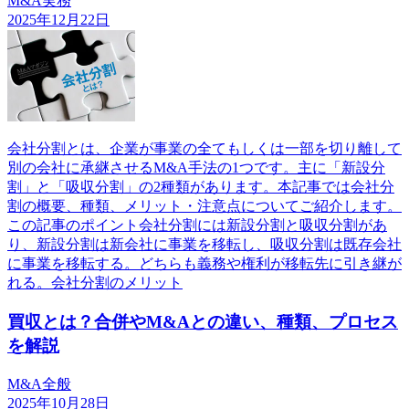
M&A実務
2025年12月22日
会社分割とは、企業が事業の全てもしくは一部を切り離して
別の会社に承継させるM&A手法の1つです。主に「新設分
割」と「吸収分割」の2種類があります。本記事では会社分
割の概要、種類、メリット・注意点についてご紹介します。
この記事のポイント会社分割には新設分割と吸収分割があ
り、新設分割は新会社に事業を移転し、吸収分割は既存会社
に事業を移転する。どちらも義務や権利が移転先に引き継が
れる。会社分割のメリット
買収とは？合併やM&Aとの違い、種類、プロセス
を解説
M&A全般
2025年10月28日