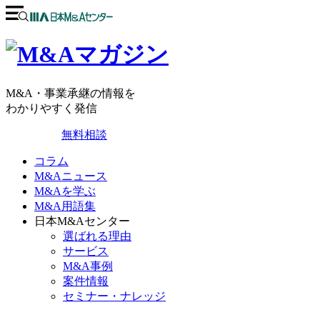
M&A・事業承継の情報を
わかりやすく発信
無料相談
コラム
M&Aニュース
M&Aを学ぶ
M&A用語集
日本M&Aセンター
選ばれる理由
サービス
M&A事例
案件情報
セミナー・ナレッジ