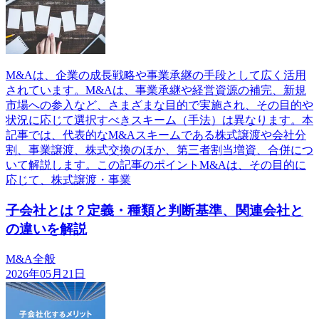
M&Aは、企業の成長戦略や事業承継の手段として広く活用
されています。M&Aは、事業承継や経営資源の補完、新規
市場への参入など、さまざまな目的で実施され、その目的や
状況に応じて選択すべきスキーム（手法）は異なります。本
記事では、代表的なM&Aスキームである株式譲渡や会社分
割、事業譲渡、株式交換のほか、第三者割当増資、合併につ
いて解説します。この記事のポイントM&Aは、その目的に
応じて、株式譲渡・事業
子会社とは？定義・種類と判断基準、関連会社と
の違いを解説
M&A全般
2026年05月21日