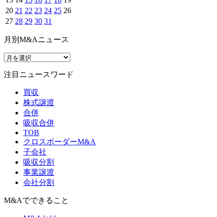
20
21
22
23
24
25
26
27
28
29
30
31
月別M&Aニュース
注目ニュースワード
買収
株式譲渡
合併
吸収合併
TOB
クロスボーダーM&A
子会社
吸収分割
事業譲渡
会社分割
M&Aでできること