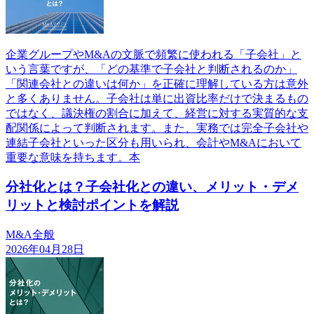
企業グループやM&Aの文脈で頻繁に使われる「子会社」と
いう言葉ですが、「どの基準で子会社と判断されるのか」
「関連会社との違いは何か」を正確に理解している方は意外
と多くありません。子会社は単に出資比率だけで決まるもの
ではなく、議決権の割合に加えて、経営に対する実質的な支
配関係によって判断されます。また、実務では完全子会社や
連結子会社といった区分も用いられ、会計やM&Aにおいて
重要な意味を持ちます。本
分社化とは？子会社化との違い、メリット・デメ
リットと検討ポイントを解説
M&A全般
2026年04月28日