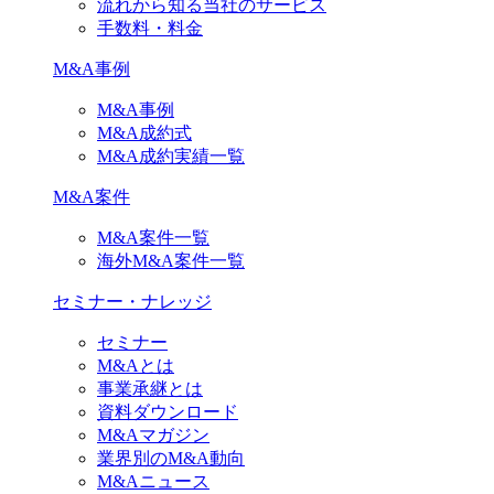
流れから知る当社のサービス
手数料・料金
M&A事例
M&A事例
M&A成約式
M&A成約実績一覧
M&A案件
M&A案件一覧
海外M&A案件一覧
セミナー・ナレッジ
セミナー
M&Aとは
事業承継とは
資料ダウンロード
M&Aマガジン
業界別のM&A動向
M&Aニュース