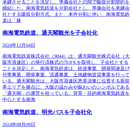
承継させることを決定し、準備会社との間で吸収分割契約を
締結した。南海電気鉄道を分割会社とし、準備会社を承継会
社とする吸収分割方式。また、本件分割に伴い、南海電気鉄
道は「株
南海電気鉄道、通天閣観光を子会社化
2024年12月04日
南海電気鉄道株式会社（9044）は、通天閣観光株式会社（大
阪市浪速区）の発行済株式の70.8％を取得し、子会社とする
ことを決定した。南海電気鉄道は、鉄道事業、開発関連及び
付帯事業、開発事業、流通事業、土地建物賃貸事業を行って
いる。通天閣観光は、大阪市浪速区恵美須東に位置する新世
界エリアを拠点に、大阪の温かみや賑わいのシンボルである
「通天閣」の運営を担っている。背景・目的南海電気鉄道を
中心とする南海
南海電気鉄道、明光バスを子会社化
2024年08月09日