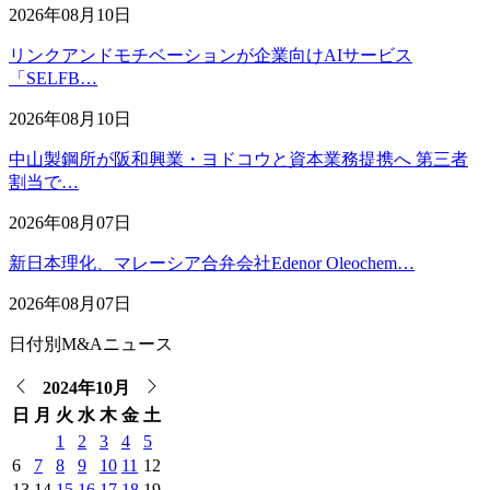
2026年08月10日
リンクアンドモチベーションが企業向けAIサービス
「SELFB…
2026年08月10日
中山製鋼所が阪和興業・ヨドコウと資本業務提携へ 第三者
割当で…
2026年08月07日
新日本理化、マレーシア合弁会社Edenor Oleochem…
2026年08月07日
日付別M&Aニュース
2024年10月
日
月
火
水
木
金
土
1
2
3
4
5
6
7
8
9
10
11
12
13
14
15
16
17
18
19