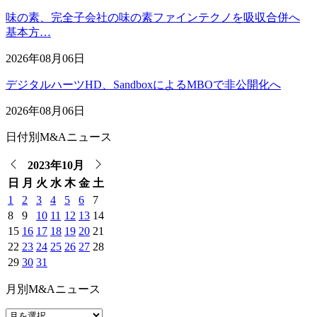
味の素、完全子会社の味の素ファインテクノを吸収合併へ
基本方…
2026年08月06日
デジタルハーツHD、SandboxによるMBOで非公開化へ
2026年08月06日
日付別M&Aニュース
2023年10月
日
月
火
水
木
金
土
1
2
3
4
5
6
7
8
9
10
11
12
13
14
15
16
17
18
19
20
21
22
23
24
25
26
27
28
29
30
31
月別M&Aニュース