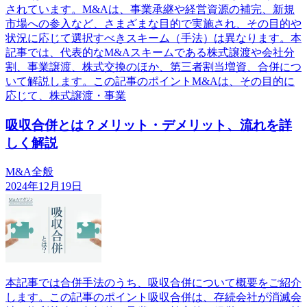
されています。M&Aは、事業承継や経営資源の補完、新規
市場への参入など、さまざまな目的で実施され、その目的や
状況に応じて選択すべきスキーム（手法）は異なります。本
記事では、代表的なM&Aスキームである株式譲渡や会社分
割、事業譲渡、株式交換のほか、第三者割当増資、合併につ
いて解説します。この記事のポイントM&Aは、その目的に
応じて、株式譲渡・事業
吸収合併とは？メリット・デメリット、流れを詳
しく解説
M&A全般
2024年12月19日
本記事では合併手法のうち、吸収合併について概要をご紹介
します。この記事のポイント吸収合併は、存続会社が消滅会