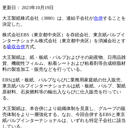
更新日：
2023年10月19日
大王製紙株式会社（3880）は、連結子会社が
合併
することを
決定した。
株式会社EBS（東京都中央区）を存続会社、東京紙パルプイ
ンターナショナル株式会社（東京都中央区）を消滅会社とす
る
吸収合併
方式。
大王製紙は、紙・板紙・パルプおよびその副産物、日用品雑
貨、機能性フィルム、粘着シートおよび粘着剤等合成樹脂材
料の製造加工・販売などを行っている。
EBSは紙・板紙、パルプならびに業務用家庭紙の仕入販売、
東京紙パルプインターナショナルは紙・板紙、パルプ、製紙
原材料、石炭燃料等の輸出入ならびに仕入販売を行ってい
る。
大王製紙は、本合併により組織体制を見直し、グループの販
売体制をより一層強化する。なお、今回合併するEBSと東京
紙パルプインターナショナルは、いずれも特定子会社に該当
している。