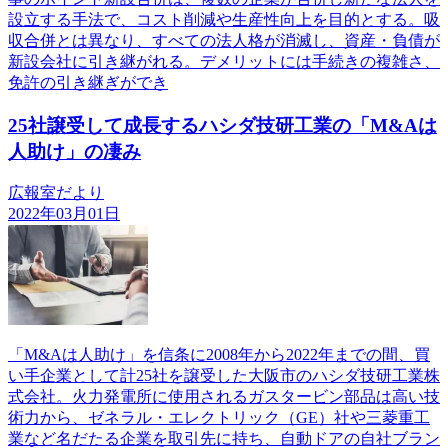
設立する手法で、コスト削減や生産性向上を目的とする。吸
収合併とは異なり、すべての法人格が消滅し、資産・負債が
新設会社に引き継がれる。デメリットには手続きの複雑さ、
免許の引き継ぎができ
25社譲受して成長するハシダ技研工業の「M&Aは
人助け」の凄み
広報室だより
2022年03月01日
「M&Aは人助け」を信条に2008年から2022年までの間、買
い手企業として計25社を譲受した大阪市のハシダ技研工業株
式会社。火力発電所に使用されるガスタービン部品は高い技
術力から、ゼネラル・エレクトリック（GE）社や三菱重工
業など名だたる企業を取引先に持ち、自動ドアの自社ブラン