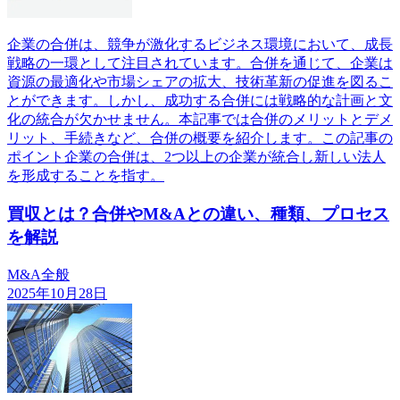
企業の合併は、競争が激化するビジネス環境において、成長
戦略の一環として注目されています。合併を通じて、企業は
資源の最適化や市場シェアの拡大、技術革新の促進を図るこ
とができます。しかし、成功する合併には戦略的な計画と文
化の統合が欠かせません。本記事では合併のメリットとデメ
リット、手続きなど、合併の概要を紹介します。この記事の
ポイント企業の合併は、2つ以上の企業が統合し新しい法人
を形成することを指す。
買収とは？合併やM&Aとの違い、種類、プロセス
を解説
M&A全般
2025年10月28日