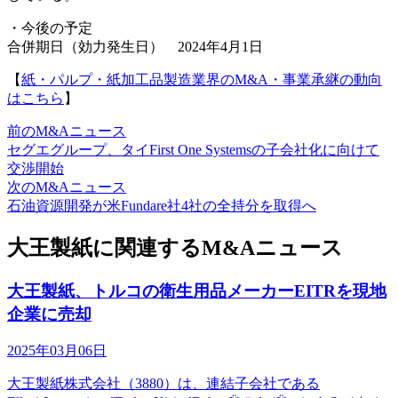
・今後の予定
合併期日（効力発生日） 2024年4月1日
【
紙・パルプ・紙加工品製造業界のM&A・事業承継の動向
はこちら
】
前のM&Aニュース
セグエグループ、タイFirst One Systemsの子会社化に向けて
交渉開始
次のM&Aニュース
石油資源開発が米Fundare社4社の全持分を取得へ
大王製紙に関連するM&Aニュース
大王製紙、トルコの衛生用品メーカーEITRを現地
企業に売却
2025年03月06日
大王製紙株式会社（3880）は、連結子会社である