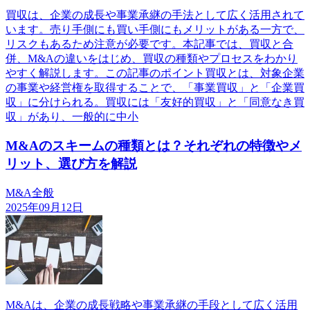
買収は、企業の成長や事業承継の手法として広く活用されて
います。売り手側にも買い手側にもメリットがある一方で、
リスクもあるため注意が必要です。本記事では、買収と合
併、M&Aの違いをはじめ、買収の種類やプロセスをわかり
やすく解説します。この記事のポイント買収とは、対象企業
の事業や経営権を取得することで、「事業買収」と「企業買
収」に分けられる。買収には「友好的買収」と「同意なき買
収」があり、一般的に中小
M&Aのスキームの種類とは？それぞれの特徴やメ
リット、選び方を解説
M&A全般
2025年09月12日
M&Aは、企業の成長戦略や事業承継の手段として広く活用