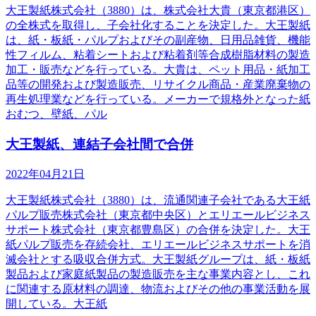
大王製紙株式会社（3880）は、株式会社大貴（東京都港区）
の全株式を取得し、子会社化することを決定した。大王製紙
は、紙・板紙・パルプおよびその副産物、日用品雑貨、機能
性フィルム、粘着シートおよび粘着剤等合成樹脂材料の製造
加工・販売などを行っている。大貴は、ペット用品・紙加工
品等の開発および製造販売、リサイクル商品・産業廃棄物の
再生処理業などを行っている。メーカーで規格外となった紙
おむつ、壁紙、パル
大王製紙、連結子会社間で合併
2022年04月21日
大王製紙株式会社（3880）は、流通関連子会社である大王紙
パルプ販売株式会社（東京都中央区）とエリエールビジネス
サポート株式会社（東京都豊島区）の合併を決定した。大王
紙パルプ販売を存続会社、エリエールビジネスサポートを消
滅会社とする吸収合併方式。大王製紙グループは、紙・板紙
製品および家庭紙製品の製造販売を主な事業内容とし、これ
に関連する原材料の調達、物流およびその他の事業活動を展
開している。大王紙