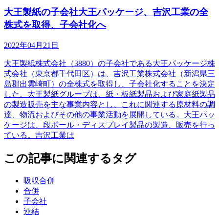
大王製紙の子会社大王パッケージ、吉沢工業の全
株式を取得、子会社化へ
2022年04月21日
大王製紙株式会社（3880）の子会社である大王パッケージ株
式会社（東京都千代田区）は、吉沢工業株式会社（新潟県三
島郡出雲崎町）の全株式を取得し、子会社化することを決定
した。大王製紙グループは、紙・板紙製品および家庭紙製品
の製造販売を主な事業内容とし、これに関連する原材料の調
達、物流およびその他の事業活動を展開している。大王パッ
ケージは、段ボール・ディスプレイ製品の製造、販売を行っ
ている。吉沢工業は
この記事に関連するタグ
吸収合併
合併
子会社
連結