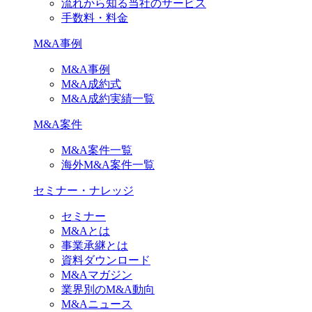
流れから知る当社のサービス
手数料・料金
M&A事例
M&A事例
M&A成約式
M&A成約実績一覧
M&A案件
M&A案件一覧
海外M&A案件一覧
セミナー・ナレッジ
セミナー
M&Aとは
事業承継とは
資料ダウンロード
M&Aマガジン
業界別のM&A動向
M&Aニュース