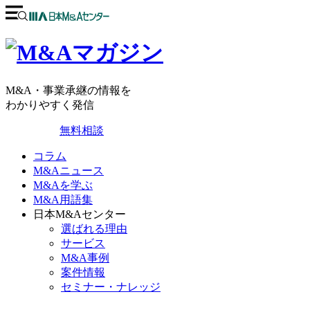
M&A・事業承継の情報を
わかりやすく発信
無料相談
コラム
M&Aニュース
M&Aを学ぶ
M&A用語集
日本M&Aセンター
選ばれる理由
サービス
M&A事例
案件情報
セミナー・ナレッジ