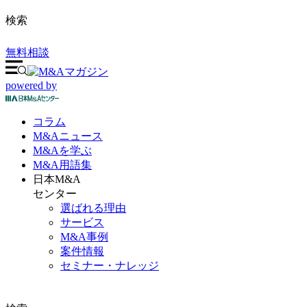
検索
無料相談
powered by
コラム
M&A
ニュース
M&Aを
学ぶ
M&A
用語集
日本M&A
センター
選ばれる理由
サービス
M&A事例
案件情報
セミナー・ナレッジ