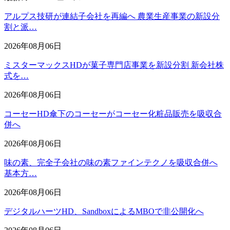
アルプス技研が連結子会社を再編へ 農業生産事業の新設分
割と派…
2026年08月06日
ミスターマックスHDが菓子専門店事業を新設分割 新会社株
式を…
2026年08月06日
コーセーHD傘下のコーセーがコーセー化粧品販売を吸収合
併へ
2026年08月06日
味の素、完全子会社の味の素ファインテクノを吸収合併へ
基本方…
2026年08月06日
デジタルハーツHD、SandboxによるMBOで非公開化へ