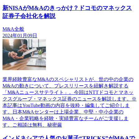
新NISAがM&Aのきっかけ？ドコモのマネックス
証券子会社化を解説
M&A全般
2024年01月09日
業界経験豊富なM&Aのスペシャリストが、世の中の企業の
M&Aの動きについて、プレスリリースを紐解き解説する
「M&Aニュースサテライト」。今回はNTTドコモとマネッ
クスグループ・マネックス証券のニュースを解説します。※
本記事はYouTube動画の内容を抜粋・編集してご紹介しま
す。日本M&Aセンターは上場企業、中堅・中小企業の
M&A・企業戦略を経験・実績豊富なチームがご支援しま
す。ご相談は無料、秘密厳
インドネシアで人気のお菓子“TRICKS”がM&Aで