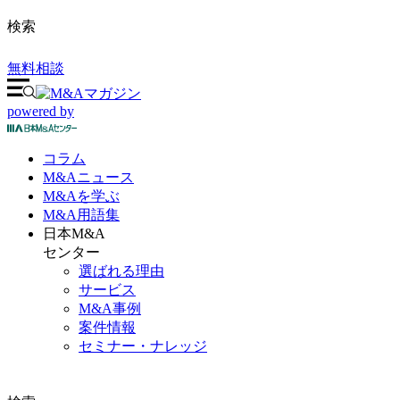
検索
無料相談
powered by
コラム
M&A
ニュース
M&Aを
学ぶ
M&A
用語集
日本M&A
センター
選ばれる理由
サービス
M&A事例
案件情報
セミナー・ナレッジ