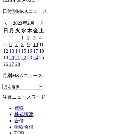
2026年08月06日
日付別M&Aニュース
2023年2月
日
月
火
水
木
金
土
1
2
3
4
5
6
7
8
9
10
11
12
13
14
15
16
17
18
19
20
21
22
23
24
25
26
27
28
月別M&Aニュース
注目ニュースワード
買収
株式譲渡
合併
吸収合併
TOB