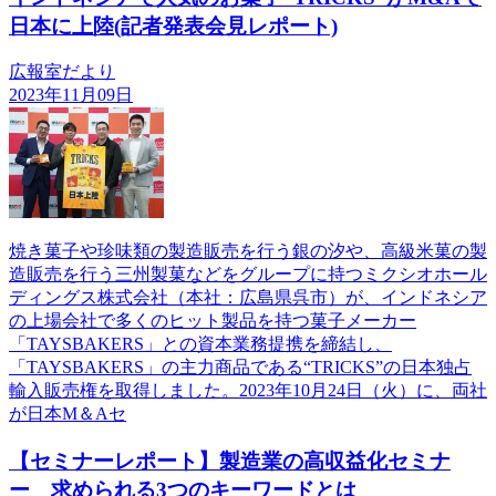
日本に上陸(記者発表会見レポート)
広報室だより
2023年11月09日
焼き菓子や珍味類の製造販売を行う銀の汐や、高級米菓の製
造販売を行う三州製菓などをグループに持つミクシオホール
ディングス株式会社（本社：広島県呉市）が、インドネシア
の上場会社で多くのヒット製品を持つ菓子メーカー
「TAYSBAKERS」との資本業務提携を締結し、
「TAYSBAKERS」の主力商品である“TRICKS”の日本独占
輸入販売権を取得しました。2023年10月24日（火）に、両社
が日本M＆Aセ
【セミナーレポート】製造業の高収益化セミナ
ー 求められる3つのキーワードとは