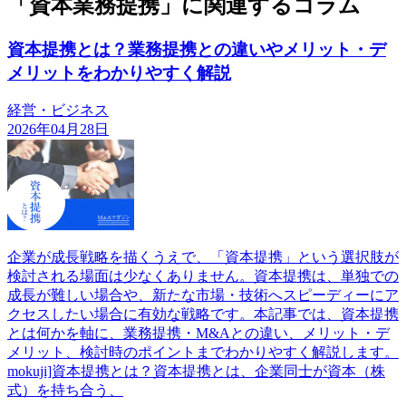
「資本業務提携」に関連するコラム
資本提携とは？業務提携との違いやメリット・デ
メリットをわかりやすく解説
経営・ビジネス
2026年04月28日
企業が成長戦略を描くうえで、「資本提携」という選択肢が
検討される場面は少なくありません。資本提携は、単独での
成長が難しい場合や、新たな市場・技術へスピーディーにア
クセスしたい場合に有効な戦略です。本記事では、資本提携
とは何かを軸に、業務提携・M&Aとの違い、メリット・デ
メリット、検討時のポイントまでわかりやすく解説します。
mokuji]資本提携とは？資本提携とは、企業同士が資本（株
式）を持ち合う、