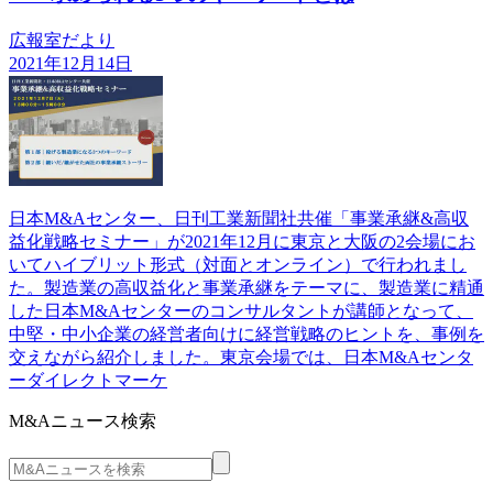
広報室だより
2021年12月14日
日本M&Aセンター、日刊工業新聞社共催「事業承継&高収
益化戦略セミナー」が2021年12月に東京と大阪の2会場にお
いてハイブリット形式（対面とオンライン）で行われまし
た。製造業の高収益化と事業承継をテーマに、製造業に精通
した日本M&Aセンターのコンサルタントが講師となって、
中堅・中小企業の経営者向けに経営戦略のヒントを、事例を
交えながら紹介しました。東京会場では、日本M&Aセンタ
ーダイレクトマーケ
M&Aニュース検索