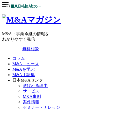
M&A・事業承継の情報を
わかりやすく発信
無料相談
コラム
M&Aニュース
M&Aを学ぶ
M&A用語集
日本M&Aセンター
選ばれる理由
サービス
M&A事例
案件情報
セミナー・ナレッジ