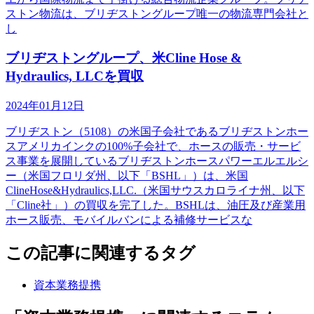
ストン物流は、ブリヂストングループ唯一の物流専門会社と
し
ブリヂストングループ、米Cline Hose &
Hydraulics, LLCを買収
2024年01月12日
ブリヂストン（5108）の米国子会社であるブリヂストンホー
スアメリカインクの100%子会社で、ホースの販売・サービ
ス事業を展開しているブリヂストンホースパワーエルエルシ
ー（米国フロリダ州、以下「BSHL」）は、米国
ClineHose&Hydraulics,LLC.（米国サウスカロライナ州、以下
「Cline社」）の買収を完了した。BSHLは、油圧及び産業用
ホース販売、モバイルバンによる補修サービスな
この記事に関連するタグ
資本業務提携