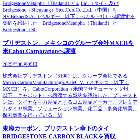
BridgestoneMetalpha（Thailand）Co.,Ltd.（タイ）及び
Bridgestone（Shenyang）SteelCordCo.,Ltd.（中国）を、
NV.BekaertS.A.（ベルギー、以下：べカルト社）へ譲渡する
契約を締結した。BridgestoneMetalpha（Thailand）と
Bridgestone（Sh
ブリヂストン、メキシコのグループ会社MXCBを
米Cabot Corporationへ譲渡
2025年08月05日
株式会社ブリヂストン（5108）は、グループ会社である
MexicoCarbonManufacturingS.A.deC.V.（メキシコ、以下：
MXCB）を、CabotCorporation（米国マサチューセッツ州、
以下：キャボット）へ譲渡する契約を締結した。ブリヂスト
ンは、タイヤを主力製品とするゴム製品メーカー。プレミア
ムタイヤ事業、ソリューション事業、化工品・多角化事業、
探索事業を行っている。M
東海カーボン、ブリヂストン傘下のタイ
BRIDGESTONE CARBON BLACKを買収