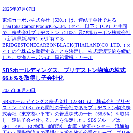
2025年07月07日
東海カーボン株式会社（5301）は、連結子会社である
ThaiTokaiCarbonProductCo.,Ltd.（タイ、以下：TCP）と共同
で、株式会社ブリヂストン（5108）及び旭カーボン株式会社
（新潟県新潟市）が所有する
BRIDGESTONECARBONBLACK(THAILAND)CO.,LTD.（タ
イ）の全株式を取得することを決定し、株式譲渡契約を締結
した。東海カーボンは、黒鉛電極・カーボ
SBSホールディングス、ブリヂストン物流の株式
66.6％を取得し子会社化
2025年06月30日
SBSホールディングス株式会社（2384）は、株式会社ブリヂ
ストン（5108）から同社の子会社であるブリヂストン物流株
式会社（東京都小平市）の普通株式の一部（66.6％）を取得
し、連結子会社化することを決定した。SBSグループは、
3PL、4PL、EC物流、輸配送、倉庫・物流センター、流通加
工から国際物流まで手掛ける総合物流企業グループ。ブリヂ