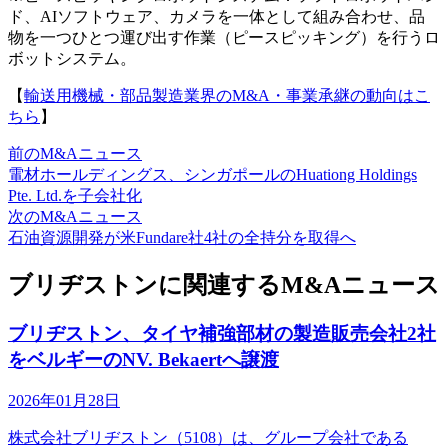
ド、AIソフトウェア、カメラを一体として組み合わせ、品
物を一つひとつ運び出す作業（ピースピッキング）を行うロ
ボットシステム。
【
輸送用機械・部品製造業界のM&A・事業承継の動向はこ
ちら
】
前のM&Aニュース
電材ホールディングス、シンガポールのHuationg Holdings
Pte. Ltd.を子会社化
次のM&Aニュース
石油資源開発が米Fundare社4社の全持分を取得へ
ブリヂストンに関連するM&Aニュース
ブリヂストン、タイヤ補強部材の製造販売会社2社
をベルギーのNV. Bekaertへ譲渡
2026年01月28日
株式会社ブリヂストン（5108）は、グループ会社である