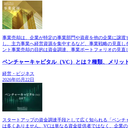
事業売却は、企業が特定の事業部門や資産を他の企業に譲渡
し、主力事業へ経営資源を集中するなど、事業戦略の見直し
ント事業売却の目的は資金調達、事業ポートフォリオの見直
ベンチャーキャピタル（VC）とは？種類、メリッ
経営・ビジネス
2026年05月22日
スタートアップの資金調達手段として広く知られる「ベンチ
は多くありません。VCは単なる資金提供者ではなく、企業の