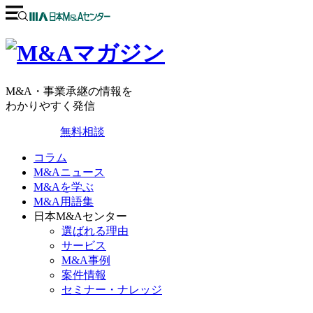
M&A・事業承継の情報を
わかりやすく発信
無料相談
コラム
M&Aニュース
M&Aを学ぶ
M&A用語集
日本M&Aセンター
選ばれる理由
サービス
M&A事例
案件情報
セミナー・ナレッジ