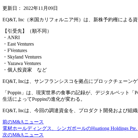
更新日：
2022年11月09日
EQ&T, Inc（米国カリフォルニア州）は、新株予約権によ
【引受先】（順不同）
・ANRI
・East Ventures
・FVentures
・Skyland Ventures
・Yazawa Ventures
・個人投資家 など
EQ&T, Incは、サンフランシスコを拠点にブロックチェーンゲ
「Poppin」は、現実世界の食事の記録が、デジタルペット「P
生活によってPoppinの進化が変わる。
EQ&T, Incは、今回の調達資金を、プロダクト開発および
前のM&Aニュース
電材ホールディングス、シンガポールのHuationg Holdings Pte.
次のM&Aニュース