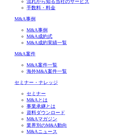
流れから知る当社のサービス
手数料・料金
M&A事例
M&A事例
M&A成約式
M&A成約実績一覧
M&A案件
M&A案件一覧
海外M&A案件一覧
セミナー・ナレッジ
セミナー
M&Aとは
事業承継とは
資料ダウンロード
M&Aマガジン
業界別のM&A動向
M&Aニュース