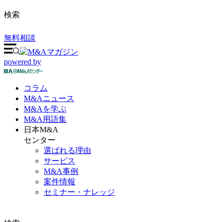
検索
無料相談
powered by
コラム
M&A
ニュース
M&Aを
学ぶ
M&A
用語集
日本M&A
センター
選ばれる理由
サービス
M&A事例
案件情報
セミナー・ナレッジ