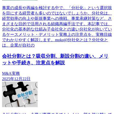
事業の成長や再編を検討する中で、「分社化」という選択肢
を目にする経営者も多いのではないでしょうか。分社化は、
経営効率の向上や新規事業への挑戦、事業承継対策など、さ
まざまな目的で活用される組織再編手法です。本記事では、
分社化の基本的な仕組み子会社化との違い分社化が向いてい
るケースメリット・デメリット実務上の注意点を、実務目線
でわかりやすく解説します。mokuji]分社化とは？分社化と
は、企業が自社の
会社分割とは？吸収分割、新設分割の違い、メリ
ットや手続き、注意点を解説
M&A実務
2025年12月22日