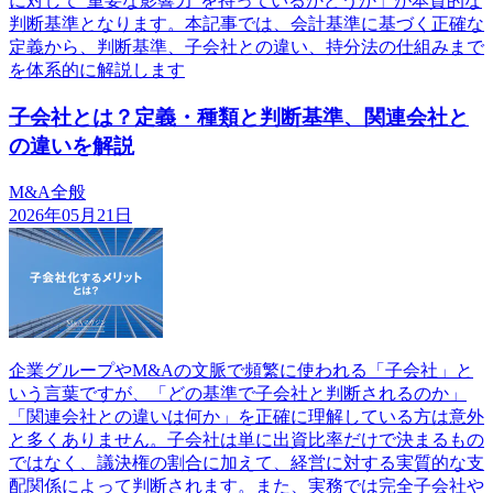
に対して“重要な影響力”を持っているかどうか」が本質的な
判断基準となります。本記事では、会計基準に基づく正確な
定義から、判断基準、子会社との違い、持分法の仕組みまで
を体系的に解説します
子会社とは？定義・種類と判断基準、関連会社と
の違いを解説
M&A全般
2026年05月21日
企業グループやM&Aの文脈で頻繁に使われる「子会社」と
いう言葉ですが、「どの基準で子会社と判断されるのか」
「関連会社との違いは何か」を正確に理解している方は意外
と多くありません。子会社は単に出資比率だけで決まるもの
ではなく、議決権の割合に加えて、経営に対する実質的な支
配関係によって判断されます。また、実務では完全子会社や