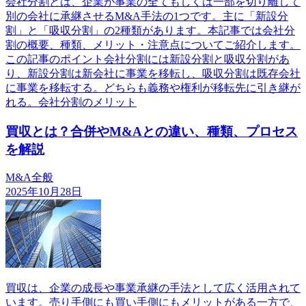
会社分割とは、企業が事業の全てもしくは一部を切り離して
別の会社に承継させるM&A手法の1つです。主に「新設分
割」と「吸収分割」の2種類があります。本記事では会社分
割の概要、種類、メリット・注意点についてご紹介します。
この記事のポイント会社分割には新設分割と吸収分割があ
り、新設分割は新会社に事業を移転し、吸収分割は既存会社
に事業を移転する。どちらも義務や権利が移転先に引き継が
れる。会社分割のメリット
買収とは？合併やM&Aとの違い、種類、プロセス
を解説
M&A全般
2025年10月28日
買収は、企業の成長や事業承継の手法として広く活用されて
います。売り手側にも買い手側にもメリットがある一方で、