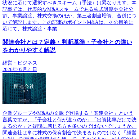
状況に応じて選択すべきスキーム（手法）は異なります。本
記事では、代表的なM&Aスキームである株式譲渡や会社分
割、事業譲渡、株式交換のほか、第三者割当増資、合併につ
いて解説します。この記事のポイントM&Aは、その目的に
応じて、株式譲渡・事業
関連会社とは？定義・判断基準・子会社との違い
をわかりやすく解説
経営・ビジネス
2026年05月21日
企業グループやM&Aの文脈で登場する「関連会社」という
言葉ですが、「子会社と何が違うのか」「出資比率だけで決
まるのか」と疑問に感じる方も多いのではないでしょうか。
関連会社は単に株式の保有割合で決まるものではなく「経営