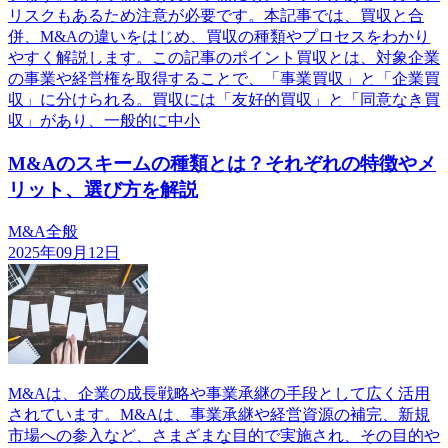
リスクもあるため注意が必要です。本記事では、買収と合
併、M&Aの違いをはじめ、買収の種類やプロセスをわかり
やすく解説します。この記事のポイント買収とは、対象企業
の事業や経営権を取得することで、「事業買収」と「企業買
収」に分けられる。買収には「友好的買収」と「同意なき買
収」があり、一般的に中小
M&Aのスキームの種類とは？それぞれの特徴やメ
リット、選び方を解説
M&A全般
2025年09月12日
M&Aは、企業の成長戦略や事業承継の手段として広く活用
されています。M&Aは、事業承継や経営資源の補完、新規
市場への参入など、さまざまな目的で実施され、その目的や