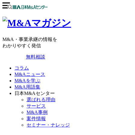
M&A・事業承継の情報を
わかりやすく発信
無料相談
コラム
M&Aニュース
M&Aを学ぶ
M&A用語集
日本M&Aセンター
選ばれる理由
サービス
M&A事例
案件情報
セミナー・ナレッジ