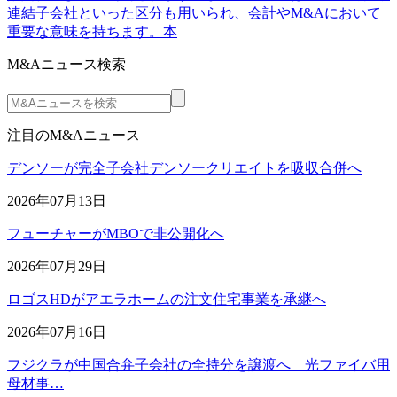
連結子会社といった区分も用いられ、会計やM&Aにおいて
重要な意味を持ちます。本
M&Aニュース検索
注目のM&Aニュース
デンソーが完全子会社デンソークリエイトを吸収合併へ
2026年07月13日
フューチャーがMBOで非公開化へ
2026年07月29日
ロゴスHDがアエラホームの注文住宅事業を承継へ
2026年07月16日
フジクラが中国合弁子会社の全持分を譲渡へ 光ファイバ用
母材事…