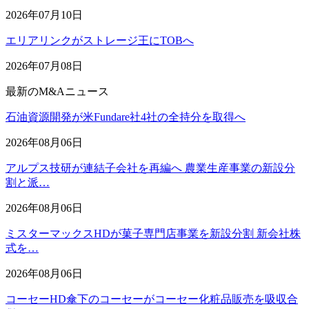
2026年07月10日
エリアリンクがストレージ王にTOBへ
2026年07月08日
最新のM&Aニュース
石油資源開発が米Fundare社4社の全持分を取得へ
2026年08月06日
アルプス技研が連結子会社を再編へ 農業生産事業の新設分
割と派…
2026年08月06日
ミスターマックスHDが菓子専門店事業を新設分割 新会社株
式を…
2026年08月06日
コーセーHD傘下のコーセーがコーセー化粧品販売を吸収合