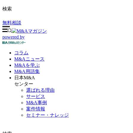
検索
無料相談
powered by
コラム
M&A
ニュース
M&Aを
学ぶ
M&A
用語集
日本M&A
センター
選ばれる理由
サービス
M&A事例
案件情報
セミナー・ナレッジ