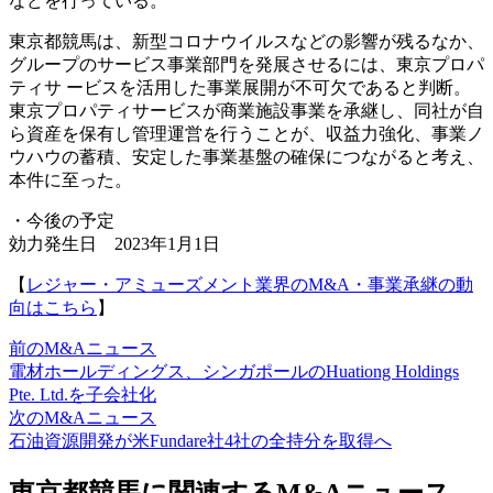
などを行っている。
東京都競馬は、新型コロナウイルスなどの影響が残るなか、
グループのサービス事業部門を発展させるには、東京プロパ
ティサ ービスを活用した事業展開が不可欠であると判断。
東京プロパティサービスが商業施設事業を承継し、同社が自
ら資産を保有し管理運営を行うことが、収益力強化、事業ノ
ウハウの蓄積、安定した事業基盤の確保につながると考え、
本件に至った。
・今後の予定
効力発生日 2023年1月1日
【
レジャー・アミューズメント業界のM&A・事業承継の動
向はこちら
】
前のM&Aニュース
電材ホールディングス、シンガポールのHuationg Holdings
Pte. Ltd.を子会社化
次のM&Aニュース
石油資源開発が米Fundare社4社の全持分を取得へ
東京都競馬に関連するM&Aニュース