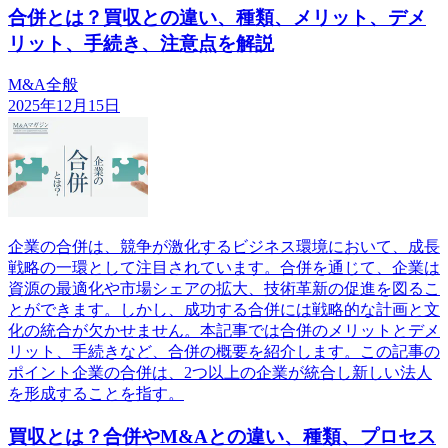
合併とは？買収との違い、種類、メリット、デメ
リット、手続き、注意点を解説
M&A全般
2025年12月15日
企業の合併は、競争が激化するビジネス環境において、成長
戦略の一環として注目されています。合併を通じて、企業は
資源の最適化や市場シェアの拡大、技術革新の促進を図るこ
とができます。しかし、成功する合併には戦略的な計画と文
化の統合が欠かせません。本記事では合併のメリットとデメ
リット、手続きなど、合併の概要を紹介します。この記事の
ポイント企業の合併は、2つ以上の企業が統合し新しい法人
を形成することを指す。
買収とは？合併やM&Aとの違い、種類、プロセス