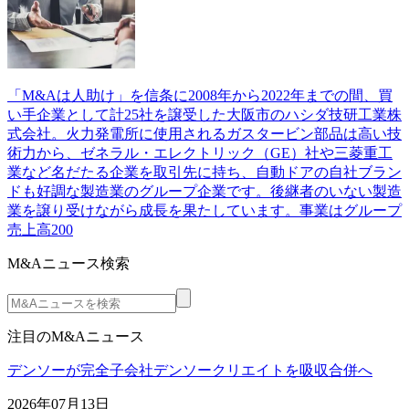
「M&Aは人助け」を信条に2008年から2022年までの間、買
い手企業として計25社を譲受した大阪市のハシダ技研工業株
式会社。火力発電所に使用されるガスタービン部品は高い技
術力から、ゼネラル・エレクトリック（GE）社や三菱重工
業など名だたる企業を取引先に持ち、自動ドアの自社ブラン
ドも好調な製造業のグループ企業です。後継者のいない製造
業を譲り受けながら成長を果たしています。事業はグループ
売上高200
M&Aニュース検索
注目のM&Aニュース
デンソーが完全子会社デンソークリエイトを吸収合併へ
2026年07月13日