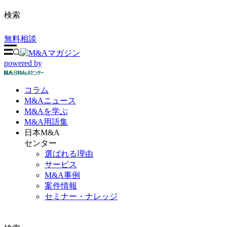
検索
無料相談
powered by
コラム
M&A
ニュース
M&Aを
学ぶ
M&A
用語集
日本M&A
センター
選ばれる理由
サービス
M&A事例
案件情報
セミナー・ナレッジ