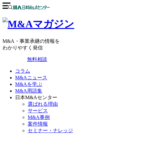
M&A・事業承継の情報を
わかりやすく発信
無料相談
コラム
M&Aニュース
M&Aを学ぶ
M&A用語集
日本M&Aセンター
選ばれる理由
サービス
M&A事例
案件情報
セミナー・ナレッジ