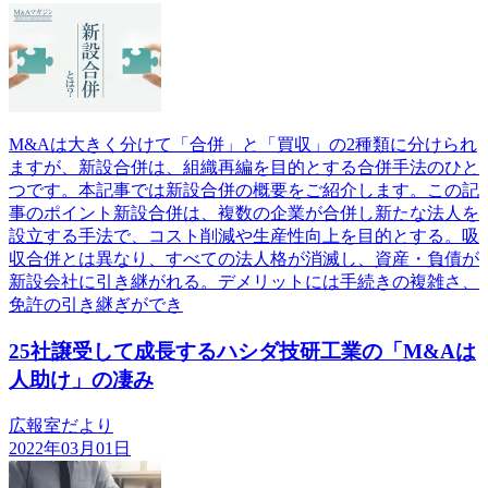
M&Aは大きく分けて「合併」と「買収」の2種類に分けられ
ますが、新設合併は、組織再編を目的とする合併手法のひと
つです。本記事では新設合併の概要をご紹介します。この記
事のポイント新設合併は、複数の企業が合併し新たな法人を
設立する手法で、コスト削減や生産性向上を目的とする。吸
収合併とは異なり、すべての法人格が消滅し、資産・負債が
新設会社に引き継がれる。デメリットには手続きの複雑さ、
免許の引き継ぎができ
25社譲受して成長するハシダ技研工業の「M&Aは
人助け」の凄み
広報室だより
2022年03月01日