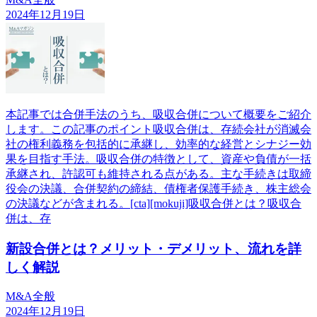
2024年12月19日
本記事では合併手法のうち、吸収合併について概要をご紹介
します。この記事のポイント吸収合併は、存続会社が消滅会
社の権利義務を包括的に承継し、効率的な経営とシナジー効
果を目指す手法。吸収合併の特徴として、資産や負債が一括
承継され、許認可も維持される点がある。主な手続きは取締
役会の決議、合併契約の締結、債権者保護手続き、株主総会
の決議などが含まれる。[cta][mokuji]吸収合併とは？吸収合
併は、存
新設合併とは？メリット・デメリット、流れを詳
しく解説
M&A全般
2024年12月19日