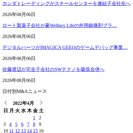
ホンダトレーディングがスチールセンターを連結子会社化へ
2026年08月06日
ロート製薬子会社が豪Wellnex Lifeの外用鎮痛剤ブラ…
2026年08月06日
デジタルハーツがIMAGICA GEEQのゲームデバッグ事業…
2026年08月06日
佐藤渡辺が完全子会社のSWテクノを吸収合併へ
2026年08月06日
日付別M&Aニュース
2022年4月
日
月
火
水
木
金
土
1
2
3
4
5
6
7
8
9
10
11
12
13
14
15
16