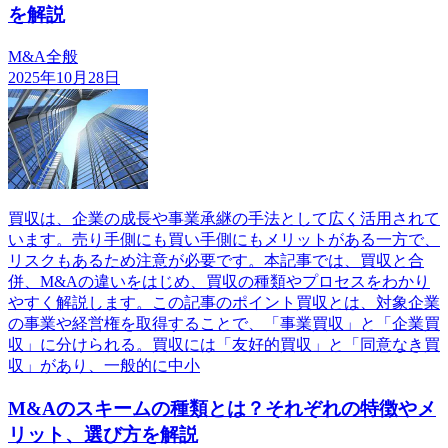
を解説
M&A全般
2025年10月28日
買収は、企業の成長や事業承継の手法として広く活用されて
います。売り手側にも買い手側にもメリットがある一方で、
リスクもあるため注意が必要です。本記事では、買収と合
併、M&Aの違いをはじめ、買収の種類やプロセスをわかり
やすく解説します。この記事のポイント買収とは、対象企業
の事業や経営権を取得することで、「事業買収」と「企業買
収」に分けられる。買収には「友好的買収」と「同意なき買
収」があり、一般的に中小
M&Aのスキームの種類とは？それぞれの特徴やメ
リット、選び方を解説