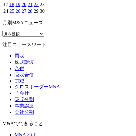
17
18
19
20
21
22
23
24
25
26
27
28
29
30
月別M&Aニュース
注目ニュースワード
買収
株式譲渡
合併
吸収合併
TOB
クロスボーダーM&A
子会社
吸収分割
事業譲渡
会社分割
M&Aでできること
M&Aとは