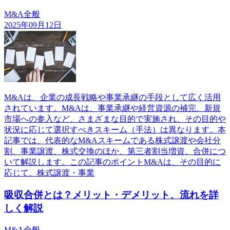
M&A全般
2025年09月12日
M&Aは、企業の成長戦略や事業承継の手段として広く活用
されています。M&Aは、事業承継や経営資源の補完、新規
市場への参入など、さまざまな目的で実施され、その目的や
状況に応じて選択すべきスキーム（手法）は異なります。本
記事では、代表的なM&Aスキームである株式譲渡や会社分
割、事業譲渡、株式交換のほか、第三者割当増資、合併につ
いて解説します。この記事のポイントM&Aは、その目的に
応じて、株式譲渡・事業
吸収合併とは？メリット・デメリット、流れを詳
しく解説
M&A全般