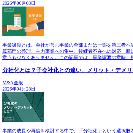
2026年06月03日
事業譲渡とは、会社が営む事業の全部または一部を第三者へ
算部門の整理、主力事業への集中、後継者不在への対応、新
意点も少なくありません。この記事では、事業譲渡の意味、
分社化とは？子会社化との違い、メリット・デメリ
M&A全般
2026年04月28日
事業の成長や再編を検討する中で、「分社化」という選択肢