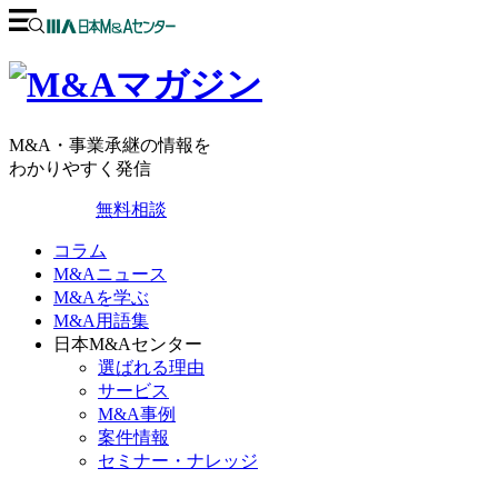
M&A・事業承継の情報を
わかりやすく発信
無料相談
コラム
M&Aニュース
M&Aを学ぶ
M&A用語集
日本M&Aセンター
選ばれる理由
サービス
M&A事例
案件情報
セミナー・ナレッジ