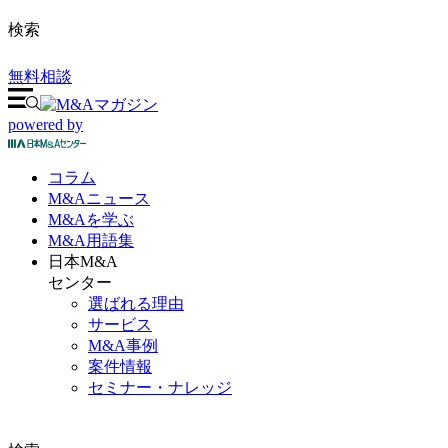
検索
無料相談
powered by
コラム
M&A
ニュース
M&Aを
学ぶ
M&A
用語集
日本M&A
センター
選ばれる理由
サービス
M&A事例
案件情報
セミナー・ナレッジ