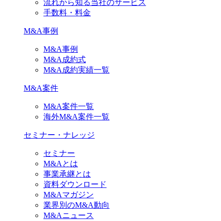
流れから知る当社のサービス
手数料・料金
M&A事例
M&A事例
M&A成約式
M&A成約実績一覧
M&A案件
M&A案件一覧
海外M&A案件一覧
セミナー・ナレッジ
セミナー
M&Aとは
事業承継とは
資料ダウンロード
M&Aマガジン
業界別のM&A動向
M&Aニュース