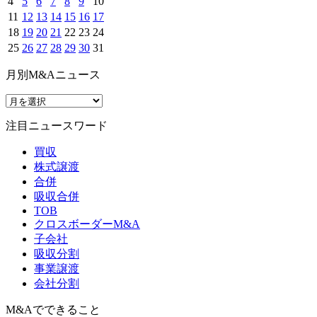
4
5
6
7
8
9
10
11
12
13
14
15
16
17
18
19
20
21
22
23
24
25
26
27
28
29
30
31
月別M&Aニュース
注目ニュースワード
買収
株式譲渡
合併
吸収合併
TOB
クロスボーダーM&A
子会社
吸収分割
事業譲渡
会社分割
M&Aでできること