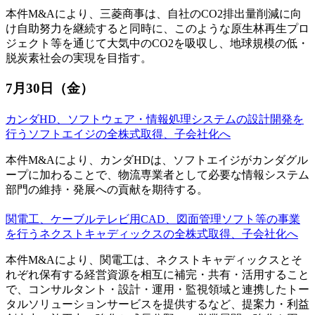
本件M&Aにより、三菱商事は、自社のCO2排出量削減に向
け自助努力を継続すると同時に、このような原生林再生プロ
ジェクト等を通じて大気中のCO2を吸収し、地球規模の低・
脱炭素社会の実現を目指す。
7月30日（金）
カンダHD、ソフトウェア・情報処理システムの設計開発を
行うソフトエイジの全株式取得、子会社化へ
本件M&Aにより、カンダHDは、ソフトエイジがカンダグル
ープに加わることで、物流専業者として必要な情報システム
部門の維持・発展への貢献を期待する。
関電工、ケーブルテレビ用CAD、図面管理ソフト等の事業
を行うネクストキャディックスの全株式取得、子会社化へ
本件M&Aにより、関電工は、ネクストキャディックスとそ
れぞれ保有する経営資源を相互に補完・共有・活用すること
で、コンサルタント・設計・運用・監視領域と連携したトー
タルソリューションサービスを提供するなど、提案力・利益