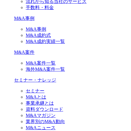
流れから知る当社のサービス
手数料・料金
M&A事例
M&A事例
M&A成約式
M&A成約実績一覧
M&A案件
M&A案件一覧
海外M&A案件一覧
セミナー・ナレッジ
セミナー
M&Aとは
事業承継とは
資料ダウンロード
M&Aマガジン
業界別のM&A動向
M&Aニュース