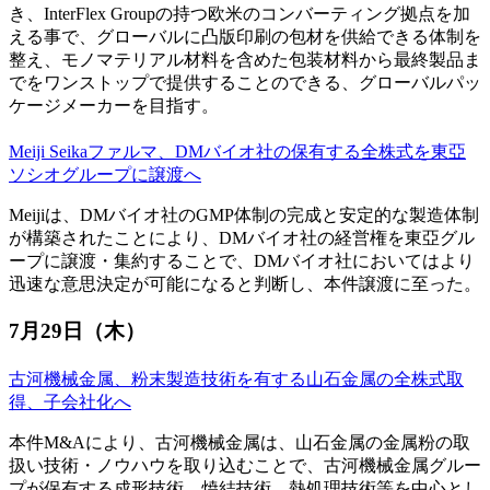
き、InterFlex Groupの持つ欧米のコンバーティング拠点を加
える事で、グローバルに凸版印刷の包材を供給できる体制を
整え、モノマテリアル材料を含めた包装材料から最終製品ま
でをワンストップで提供することのできる、グローバルパッ
ケージメーカーを目指す。
Meiji Seikaファルマ、DMバイオ社の保有する全株式を東亞
ソシオグループに譲渡へ
Meijiは、DMバイオ社のGMP体制の完成と安定的な製造体制
が構築されたことにより、DMバイオ社の経営権を東亞グル
ープに譲渡・集約することで、DMバイオ社においてはより
迅速な意思決定が可能になると判断し、本件譲渡に至った。
7月29日（木）
古河機械金属、粉末製造技術を有する山石金属の全株式取
得、子会社化へ
本件M&Aにより、古河機械金属は、山石金属の金属粉の取
扱い技術・ノウハウを取り込むことで、古河機械金属グルー
プが保有する成形技術、焼結技術、熱処理技術等を中心とし