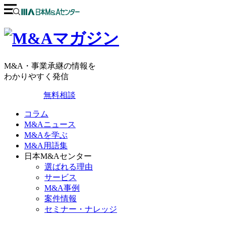
M&A・事業承継の情報を
わかりやすく発信
無料相談
コラム
M&Aニュース
M&Aを学ぶ
M&A用語集
日本M&Aセンター
選ばれる理由
サービス
M&A事例
案件情報
セミナー・ナレッジ