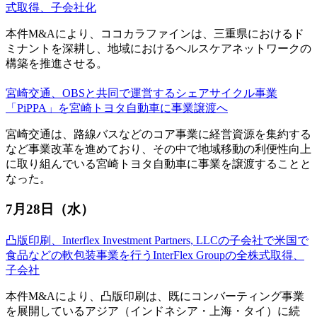
式取得、子会社化
本件M&Aにより、ココカラファインは、三重県におけるド
ミナントを深耕し、地域におけるヘルスケアネットワークの
構築を推進させる。
宮崎交通、OBSと共同で運営するシェアサイクル事業
「PiPPA」を宮崎トヨタ自動車に事業譲渡へ
宮崎交通は、路線バスなどのコア事業に経営資源を集約する
など事業改革を進めており、その中で地域移動の利便性向上
に取り組んでいる宮崎トヨタ自動車に事業を譲渡することと
なった。
7月28日（水）
凸版印刷、Interflex Investment Partners, LLCの子会社で米国で
食品などの軟包装事業を行うInterFlex Groupの全株式取得、
子会社
本件M&Aにより、凸版印刷は、既にコンバーティング事業
を展開しているアジア（インドネシア・上海・タイ）に続