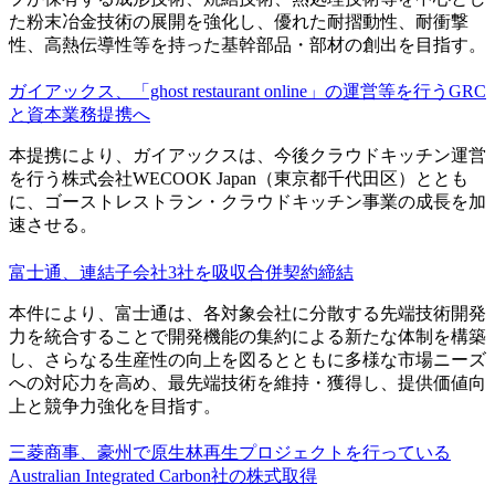
た粉末冶金技術の展開を強化し、優れた耐摺動性、耐衝撃
性、高熱伝導性等を持った基幹部品・部材の創出を目指す。
ガイアックス、「ghost ​restaurant online」の運営等を行うGRC
と資本業務提携へ
本提携により、ガイアックスは、今後クラウドキッチン運営
を行う株式会社WECOOK Japan（東京都千代田区）ととも
に、ゴーストレストラン・クラウドキッチン事業の成長を加
速させる。
富士通、連結子会社3社を吸収合併契約締結
本件により、富士通は、各対象会社に分散する先端技術開発
力を統合することで開発機能の集約による新たな体制を構築
し、さらなる生産性の向上を図るとともに多様な市場ニーズ
への対応力を高め、最先端技術を維持・獲得し、提供価値向
上と競争力強化を目指す。
三菱商事、豪州で原生林再生プロジェクトを行っている
Australian Integrated Carbon社の株式取得