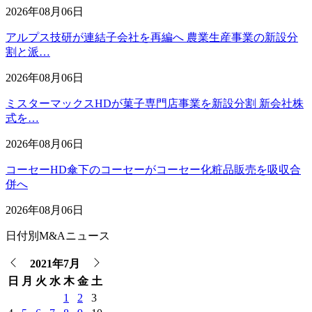
2026年08月06日
アルプス技研が連結子会社を再編へ 農業生産事業の新設分
割と派…
2026年08月06日
ミスターマックスHDが菓子専門店事業を新設分割 新会社株
式を…
2026年08月06日
コーセーHD傘下のコーセーがコーセー化粧品販売を吸収合
併へ
2026年08月06日
日付別M&Aニュース
2021年7月
日
月
火
水
木
金
土
1
2
3