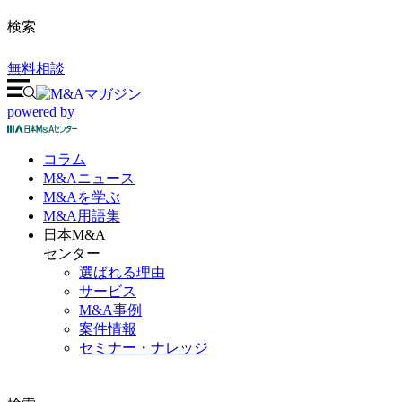
検索
無料相談
powered by
コラム
M&A
ニュース
M&Aを
学ぶ
M&A
用語集
日本M&A
センター
選ばれる理由
サービス
M&A事例
案件情報
セミナー・ナレッジ