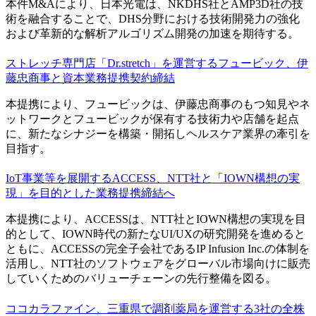
本件M&Aにより、日本光電は、NKDHS社とAMP3D社の技
術を融合することで、DHS分野における技術開発力の強化
および革新的な解析アルゴリズム開発の加速を期待する。
ストレッチ専門店「Dr.stretch」を運営するフュービック、伊
藤忠商事と資本業務提携契約締結
本提携により、フュービックは、伊藤忠商事のもつ知見やネ
ットワークとフュービックが保有する技術力や店舗を起点
に、新たなシナジーを構築・開拓しヘルスケア業界の牽引を
目指す。
IoT事業等を展開するACCESS、NTT社と「IOWN構想の実
現」を目的とした業務提携締結へ
本提携により、ACCESSは、NTT社とIOWN構想の実現を目
的として、IOWN時代の新たなUI/UXの研究開発を進めると
ともに、ACCESSの完全子会社であるIP Infusion Inc.の体制を
活用し、NTT社のソフトウェアをグローバル市場向けに販売
していくためのバリューチェーンの先行整備を図る。
ココカラファイン、三重県で調剤薬局を運営する3社の全株