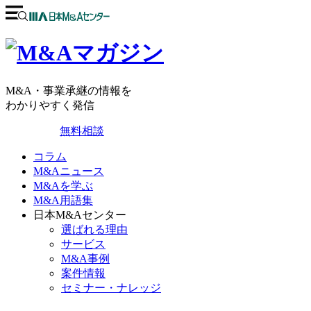
M&A・事業承継の情報を
わかりやすく発信
無料相談
コラム
M&Aニュース
M&Aを学ぶ
M&A用語集
日本M&Aセンター
選ばれる理由
サービス
M&A事例
案件情報
セミナー・ナレッジ