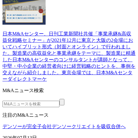
日本M&Aセンター、日刊工業新聞社共催「事業承継&高収
益化戦略セミナー」が2021年12月に東京と大阪の2会場にお
いてハイブリット形式（対面とオンライン）で行われまし
た。製造業の高収益化と事業承継をテーマに、製造業に精通
した日本M&Aセンターのコンサルタントが講師となって、
中堅・中小企業の経営者向けに経営戦略のヒントを、事例を
交えながら紹介しました。東京会場では、日本M&Aセンタ
ーダイレクトマーケ
M&Aニュース検索
注目のM&Aニュース
デンソーが完全子会社デンソークリエイトを吸収合併へ
2026年07月13日