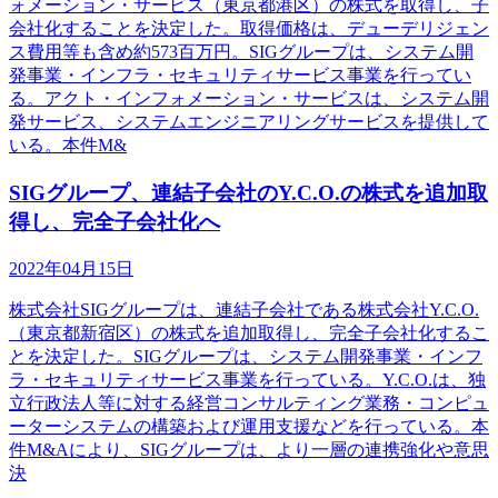
ォメーション・サービス（東京都港区）の株式を取得し、子
会社化することを決定した。取得価格は、デューデリジェン
ス費用等も含め約573百万円。SIGグループは、システム開
発事業・インフラ・セキュリティサービス事業を行ってい
る。アクト・インフォメーション・サービスは、システム開
発サービス、システムエンジニアリングサービスを提供して
いる。本件M&
SIGグループ、連結子会社のY.C.O.の株式を追加取
得し、完全子会社化へ
2022年04月15日
株式会社SIGグループは、連結子会社である株式会社Y.C.O.
（東京都新宿区）の株式を追加取得し、完全子会社化するこ
とを決定した。SIGグループは、システム開発事業・インフ
ラ・セキュリティサービス事業を行っている。Y.C.O.は、独
立行政法人等に対する経営コンサルティング業務・コンピュ
ーターシステムの構築および運用支援などを行っている。本
件M&Aにより、SIGグループは、より一層の連携強化や意思
決