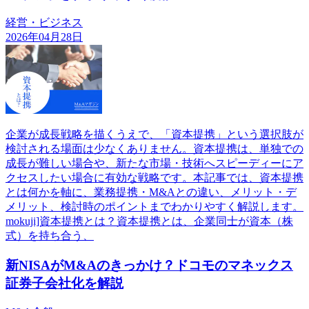
経営・ビジネス
2026年04月28日
企業が成長戦略を描くうえで、「資本提携」という選択肢が
検討される場面は少なくありません。資本提携は、単独での
成長が難しい場合や、新たな市場・技術へスピーディーにア
クセスしたい場合に有効な戦略です。本記事では、資本提携
とは何かを軸に、業務提携・M&Aとの違い、メリット・デ
メリット、検討時のポイントまでわかりやすく解説します。
mokuji]資本提携とは？資本提携とは、企業同士が資本（株
式）を持ち合う、
新NISAがM&Aのきっかけ？ドコモのマネックス
証券子会社化を解説