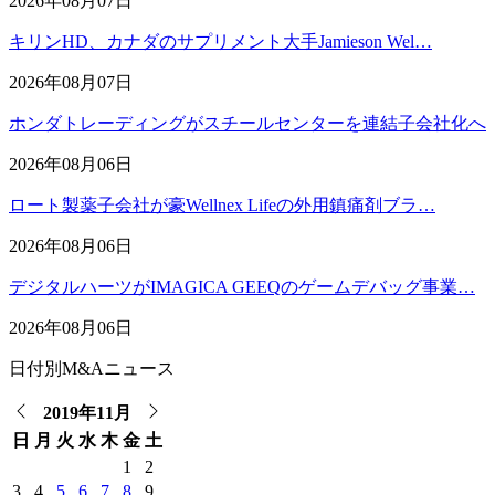
2026年08月07日
キリンHD、カナダのサプリメント大手Jamieson Wel…
2026年08月07日
ホンダトレーディングがスチールセンターを連結子会社化へ
2026年08月06日
ロート製薬子会社が豪Wellnex Lifeの外用鎮痛剤ブラ…
2026年08月06日
デジタルハーツがIMAGICA GEEQのゲームデバッグ事業…
2026年08月06日
日付別M&Aニュース
2019年11月
日
月
火
水
木
金
土
1
2
3
4
5
6
7
8
9