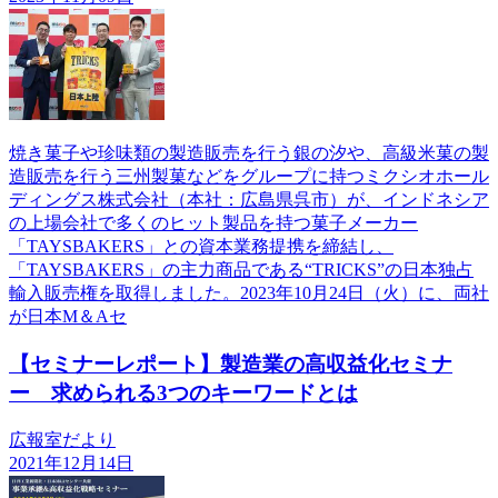
焼き菓子や珍味類の製造販売を行う銀の汐や、高級米菓の製
造販売を行う三州製菓などをグループに持つミクシオホール
ディングス株式会社（本社：広島県呉市）が、インドネシア
の上場会社で多くのヒット製品を持つ菓子メーカー
「TAYSBAKERS」との資本業務提携を締結し、
「TAYSBAKERS」の主力商品である“TRICKS”の日本独占
輸入販売権を取得しました。2023年10月24日（火）に、両社
が日本M＆Aセ
【セミナーレポート】製造業の高収益化セミナ
ー 求められる3つのキーワードとは
広報室だより
2021年12月14日