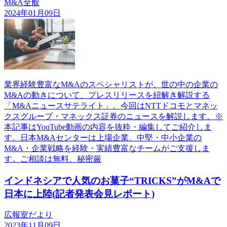
M&A全般
2024年01月09日
業界経験豊富なM&Aのスペシャリストが、世の中の企業の
M&Aの動きについて、プレスリリースを紐解き解説する
「M&Aニュースサテライト」。今回はNTTドコモとマネッ
クスグループ・マネックス証券のニュースを解説します。※
本記事はYouTube動画の内容を抜粋・編集してご紹介しま
す。日本M&Aセンターは上場企業、中堅・中小企業の
M&A・企業戦略を経験・実績豊富なチームがご支援しま
す。ご相談は無料、秘密厳
インドネシアで人気のお菓子“TRICKS”がM&Aで
日本に上陸(記者発表会見レポート)
広報室だより
2023年11月09日