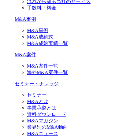
流れから知る当社のサービス
手数料・料金
M&A事例
M&A事例
M&A成約式
M&A成約実績一覧
M&A案件
M&A案件一覧
海外M&A案件一覧
セミナー・ナレッジ
セミナー
M&Aとは
事業承継とは
資料ダウンロード
M&Aマガジン
業界別のM&A動向
M&Aニュース