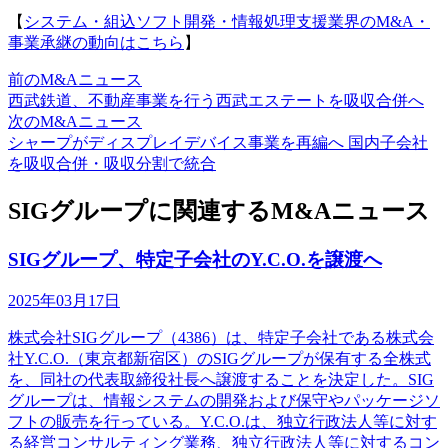
【
システム・組込ソフト開発・情報処理支援業界のM&A・
事業承継の動向はこちら
】
前のM&Aニュース
西武鉄道、不動産事業を行う西武エステートを吸収合併へ
次のM&Aニュース
シャープがディスプレイデバイス事業を再編へ 国内子会社
を吸収合併・吸収分割で統合
SIGグループに関連するM&Aニュース
SIGグループ、特定子会社のY.C.O.を譲渡へ
2025年03月17日
株式会社SIGグループ（4386）は、特定子会社である株式会
社Y.C.O.（東京都新宿区）のSIGグループが保有する全株式
を、同社の代表取締役社長へ譲渡することを決定した。SIG
グループは、情報システムの開発および保守やパッケージソ
フトの販売を行っている。Y.C.O.は、独立行政法人等に対す
る経営コンサルティング業務、独立行政法人等に対するコン