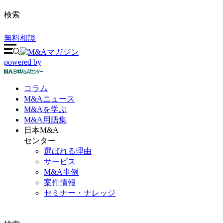
検索
無料相談
powered by
コラム
M&A
ニュース
M&Aを
学ぶ
M&A
用語集
日本M&A
センター
選ばれる理由
サービス
M&A事例
案件情報
セミナー・ナレッジ