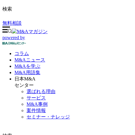
検索
無料相談
powered by
コラム
M&A
ニュース
M&Aを
学ぶ
M&A
用語集
日本M&A
センター
選ばれる理由
サービス
M&A事例
案件情報
セミナー・ナレッジ