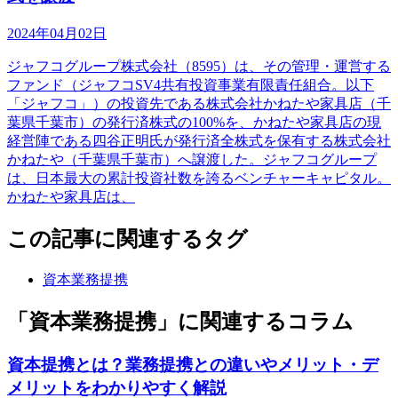
2024年04月02日
ジャフコグループ株式会社（8595）は、その管理・運営する
ファンド（ジャフコSV4共有投資事業有限責任組合。以下
「ジャフコ」）の投資先である株式会社かねたや家具店（千
葉県千葉市）の発行済株式の100%を、かねたや家具店の現
経営陣である四谷正明氏が発行済全株式を保有する株式会社
かねたや（千葉県千葉市）へ譲渡した。ジャフコグループ
は、日本最大の累計投資社数を誇るベンチャーキャピタル。
かねたや家具店は、
この記事に関連するタグ
資本業務提携
「資本業務提携」に関連するコラム
資本提携とは？業務提携との違いやメリット・デ
メリットをわかりやすく解説