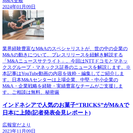
M&A全般
2024年01月09日
業界経験豊富なM&Aのスペシャリストが、世の中の企業の
M&Aの動きについて、プレスリリースを紐解き解説する
「M&Aニュースサテライト」。今回はNTTドコモとマネッ
クスグループ・マネックス証券のニュースを解説します。※
本記事はYouTube動画の内容を抜粋・編集してご紹介しま
す。日本M&Aセンターは上場企業、中堅・中小企業の
M&A・企業戦略を経験・実績豊富なチームがご支援しま
す。ご相談は無料、秘密厳
インドネシアで人気のお菓子“TRICKS”がM&Aで
日本に上陸(記者発表会見レポート)
広報室だより
2023年11月09日