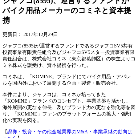
ジャフコ(8595)、運営するファンドが
バイク用品メーカーのコミネと資本提
携
更新日：
2017年12月29日
ジャフコ(8595)が運営するファンドであるジャフコSV5共有
投資事業有限責任組合及びジャフコSV5スター投資事業有限
責任組合は、株式会社コミネ（東京都葛飾区）の株主よりコ
ミネ株式を譲受け、資本提携を行った。
コミネは、「KOMINE」ブランドにてバイク用品・アパレ
ルを国内外において展開する企画・製造・販売会社。
本件により、ジャフコは、コミネが培ってきた
「KOMINE」ブランドのコンセプト、事業基盤を活かし、
海外展開の更なる伸長、及びブランド力の更なる強化等を図
り、「KOMINE」ファンのプラットフォームの拡大・強靭
化の実現を図る。
【
證券・投資・その他金融業界のM&A・事業承継の動向は