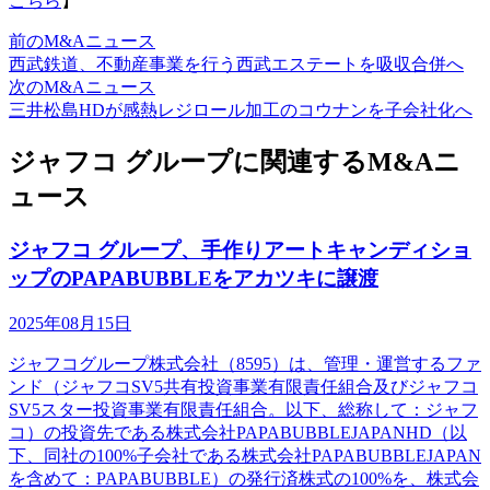
こちら
】
前のM&Aニュース
西武鉄道、不動産事業を行う西武エステートを吸収合併へ
次のM&Aニュース
三井松島HDが感熱レジロール加工のコウナンを子会社化へ
ジャフコ グループに関連するM&Aニ
ュース
ジャフコ グループ、手作りアートキャンディショ
ップのPAPABUBBLEをアカツキに譲渡
2025年08月15日
ジャフコグループ株式会社（8595）は、管理・運営するファ
ンド（ジャフコSV5共有投資事業有限責任組合及びジャフコ
SV5スター投資事業有限責任組合。以下、総称して：ジャフ
コ）の投資先である株式会社PAPABUBBLEJAPANHD（以
下、同社の100%子会社である株式会社PAPABUBBLEJAPAN
を含めて：PAPABUBBLE）の発行済株式の100%を、株式会