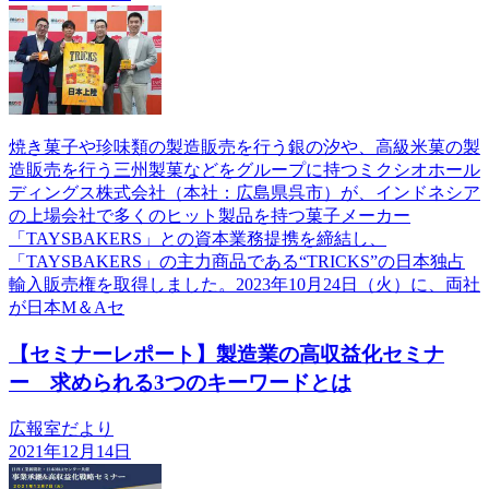
焼き菓子や珍味類の製造販売を行う銀の汐や、高級米菓の製
造販売を行う三州製菓などをグループに持つミクシオホール
ディングス株式会社（本社：広島県呉市）が、インドネシア
の上場会社で多くのヒット製品を持つ菓子メーカー
「TAYSBAKERS」との資本業務提携を締結し、
「TAYSBAKERS」の主力商品である“TRICKS”の日本独占
輸入販売権を取得しました。2023年10月24日（火）に、両社
が日本M＆Aセ
【セミナーレポート】製造業の高収益化セミナ
ー 求められる3つのキーワードとは
広報室だより
2021年12月14日