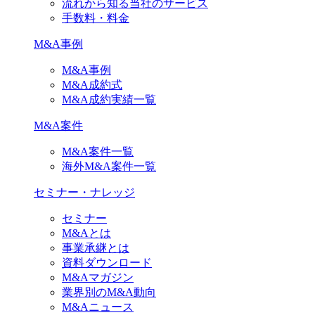
流れから知る当社のサービス
手数料・料金
M&A事例
M&A事例
M&A成約式
M&A成約実績一覧
M&A案件
M&A案件一覧
海外M&A案件一覧
セミナー・ナレッジ
セミナー
M&Aとは
事業承継とは
資料ダウンロード
M&Aマガジン
業界別のM&A動向
M&Aニュース