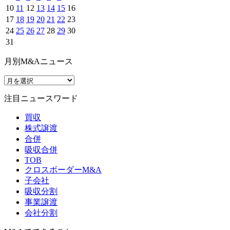
10
11
12
13
14
15
16
17
18
19
20
21
22
23
24
25
26
27
28
29
30
31
月別M&Aニュース
注目ニュースワード
買収
株式譲渡
合併
吸収合併
TOB
クロスボーダーM&A
子会社
吸収分割
事業譲渡
会社分割