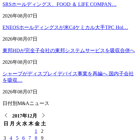
SRSホールディングス、FOOD ＆ LIFE COMPAN…
2026年08月07日
ENEOSホールディングスが米C4ケミカル大手TPC Hol…
2026年08月07日
東邦HDが完全子会社の東邦システムサービスを吸収合併へ
2026年08月07日
シャープがディスプレイデバイス事業を再編へ 国内子会社
を吸収…
2026年08月07日
日付別M&Aニュース
2017年12月
日
月
火
水
木
金
土
1
2
3
4
5
6
7
8
9