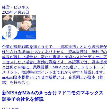
経営・ビジネス
2026年04月28日
企業が成長戦略を描くうえで、「資本提携」という選択肢が
検討される場面は少なくありません。資本提携は、単独での
成長が難しい場合や、新たな市場・技術へスピーディーにア
クセスしたい場合に有効な戦略です。本記事では、資本提携
とは何かを軸に、業務提携・M&Aとの違い、メリット・デ
メリット、検討時のポイントまでわかりやすく解説します。
mokuji]資本提携とは？資本提携とは、企業同士が資本（株
式）を持ち合う、
新NISAがM&Aのきっかけ？ドコモのマネックス
証券子会社化を解説