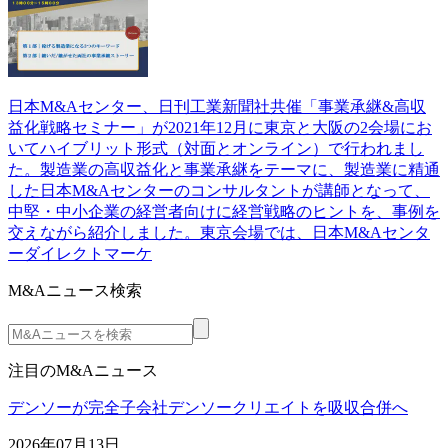
日本M&Aセンター、日刊工業新聞社共催「事業承継&高収
益化戦略セミナー」が2021年12月に東京と大阪の2会場にお
いてハイブリット形式（対面とオンライン）で行われまし
た。製造業の高収益化と事業承継をテーマに、製造業に精通
した日本M&Aセンターのコンサルタントが講師となって、
中堅・中小企業の経営者向けに経営戦略のヒントを、事例を
交えながら紹介しました。東京会場では、日本M&Aセンタ
ーダイレクトマーケ
M&Aニュース検索
注目のM&Aニュース
デンソーが完全子会社デンソークリエイトを吸収合併へ
2026年07月13日