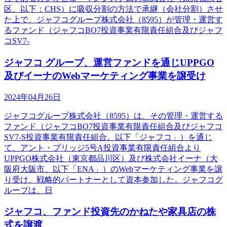
区、以下：CHS）に吸収分割の方法で承継（会社分割）させ
た上で、ジャフコグループ株式会社（8595）が管理・運営す
るファンド（ジャフコBO7投資事業有限責任組合及びジャフ
コSV7-
ジャフコ グループ、運営ファンドを通じUPPGO
及びイーナのWebマーケティング事業を譲受け
2024年04月26日
ジャフコグループ株式会社（8595）は、その管理・運営する
ファンド（ジャフコBO7投資事業有限責任組合及びジャフコ
SV7-S投資事業有限責任組合。以下「ジャフコ」）を通じ
て、アント・ブリッジ5号A投資事業有限責任組合より
UPPGO株式会社（東京都品川区）及び株式会社イーナ（大
阪府大阪市、以下「ENA」）のWebマーケティング事業を譲
り受け、戦略的パートナーとして資本参加した。ジャフコグ
ループは、日
ジャフコ、ファンド投資先のかねたや家具店の株
式を譲渡