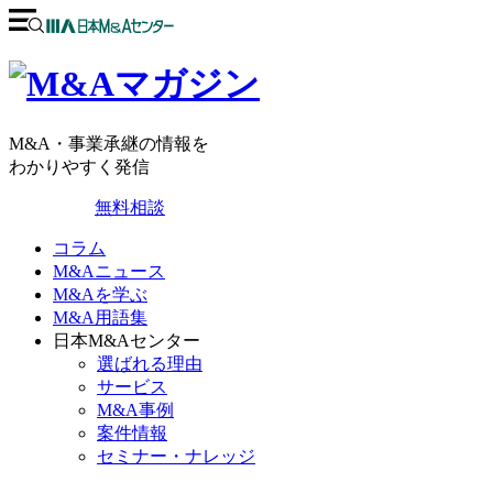
M&A・事業承継の情報を
わかりやすく発信
無料相談
コラム
M&Aニュース
M&Aを学ぶ
M&A用語集
日本M&Aセンター
選ばれる理由
サービス
M&A事例
案件情報
セミナー・ナレッジ