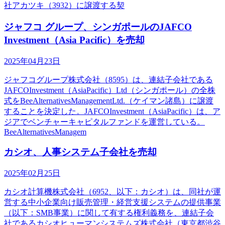
社アカツキ（3932）に譲渡する契
ジャフコ グループ、シンガポールのJAFCO
Investment（Asia Pacific）を売却
2025年04月23日
ジャフコグループ株式会社（8595）は、連結子会社である
JAFCOInvestment（AsiaPacific）Ltd（シンガポール）の全株
式をBeeAlternativesManagementLtd.（ケイマン諸島）に譲渡
することを決定した。JAFCOInvestment（AsiaPacific）は、ア
ジアでベンチャーキャピタルファンドを運営している。
BeeAlternativesManagem
カシオ、人事システム子会社を売却
2025年02月25日
カシオ計算機株式会社（6952、以下：カシオ）は、同社が運
営する中小企業向け販売管理・経営支援システムの提供事業
（以下：SMB事業）に関して有する権利義務を、連結子会
社であるカシオヒューマンシステムズ株式会社（東京都渋谷