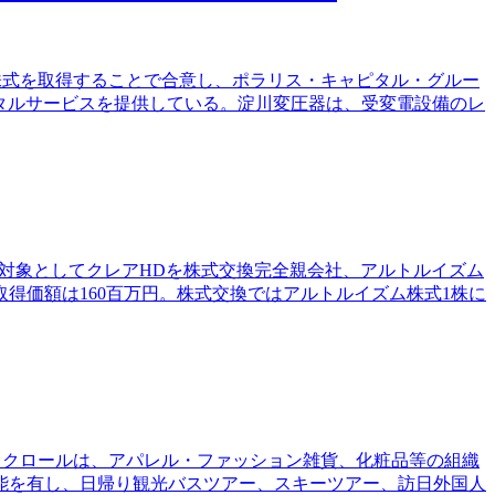
全株式を取得することで合意し、ポラリス・キャピタル・グルー
タルサービスを提供している。淀川変圧器は、受変電設備のレ
0株を対象としてクレアHDを株式交換完全親会社、アルトルイズム
得価額は160百万円。株式交換ではアルトルイズム株式1株に
。スクロールは、アパレル・ファッション雑貨、化粧品等の組織
能を有し、日帰り観光バスツアー、スキーツアー、訪日外国人