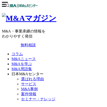
M&A・事業承継の情報を
わかりやすく発信
無料相談
コラム
M&Aニュース
M&Aを学ぶ
M&A用語集
日本M&Aセンター
選ばれる理由
サービス
M&A事例
案件情報
セミナー・ナレッジ