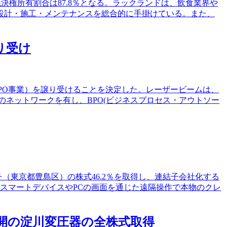
決権所有割合は87.8％となる。ラックランドは、飲食業界や
設計・施工・メンテナンスを総合的に手掛けている。また、
り受け
業、RPO事業）を譲り受けることを決定した。レーザービームは、
のネットワークを有し、BPO(ビジネスプロセス・アウトソー
ッチ（東京都豊島区）の株式46.2％を取得し、連結子会社化する
スマートデバイスやPCの画面を通じた遠隔操作で本物のクレ
展開の淀川変圧器の全株式取得