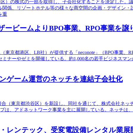
中央区）の株式の一部を取得し、子会社化することを決定した。議
ル関係、リゾートホテル等の様々な商空間の企画・デザイン・
を重
ーザービームよりBPO事業、RPO事業を譲
（東京都港区、LB社）が提供する「neconote」（BPO事
ミナーやゼミを開催している。約1,000名の若手ビジネスマン
レーンゲーム運営のネッチを連結子会社化
s投資事業組合（東京都渋谷区）を新設し、同社を通じて、株式会社ネ
ープは、アドネットワーク事業を主に展開している。ネッチは、
クス・レンテック、受変電設備レンタル業