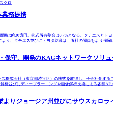
スクロ
資本業務提携
た。取得価額は約30億円。株式所有割合は0.7%となる。タチエス
により、タチエス並びにトヨタ紡織は、両社の関係をより強固
運用・保守、開発のKAGネットワークソリ
ションズ株式会社（東京都渋谷区）の株式を取得し、子会社化する
ータ解析並びにディープラーニングや画像解析技術による各種AI
地企業よりジョージア州並びにサウスカロ