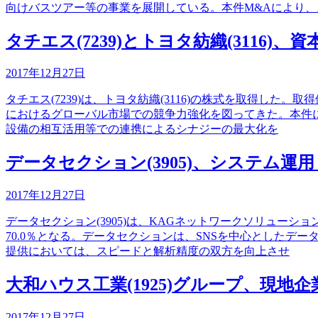
向けバスツアー等の事業を展開している。本件M&Aにより、
タチエス(7239)とトヨタ紡織(3116)、
2017年12月27日
タチエス(7239)は、トヨタ紡織(3116)の株式を取得し
におけるグローバル市場での競争力強化を図ってきた。本件
設備の相互活用等での連携によるシナジーの最大化を
データセクション(3905)、システム
2017年12月27日
データセクション(3905)は、KAGネットワークソリュー
70.0％となる。データセクションは、SNSを中心としたデ
提供においては、スピードと解析精度の双方を向上させ
大和ハウス工業(1925)グループ、現
2017年12月27日