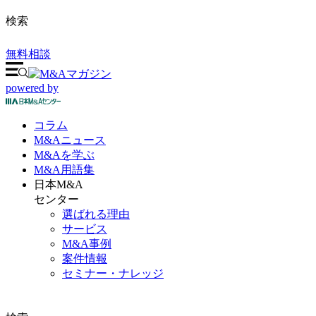
検索
無料相談
powered by
コラム
M&A
ニュース
M&Aを
学ぶ
M&A
用語集
日本M&A
センター
選ばれる理由
サービス
M&A事例
案件情報
セミナー・ナレッジ