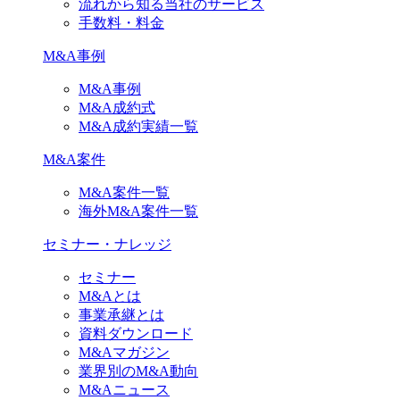
流れから知る当社のサービス
手数料・料金
M&A事例
M&A事例
M&A成約式
M&A成約実績一覧
M&A案件
M&A案件一覧
海外M&A案件一覧
セミナー・ナレッジ
セミナー
M&Aとは
事業承継とは
資料ダウンロード
M&Aマガジン
業界別のM&A動向
M&Aニュース