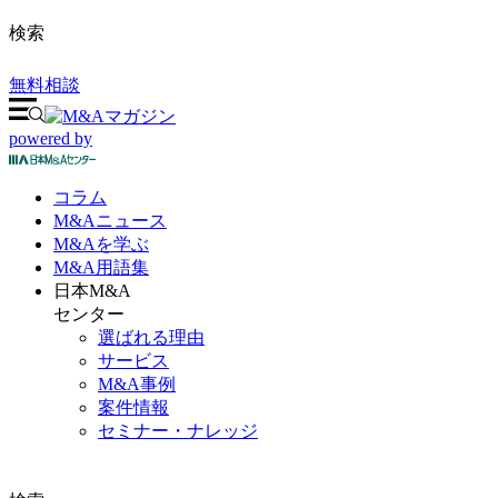
検索
無料相談
powered by
コラム
M&A
ニュース
M&Aを
学ぶ
M&A
用語集
日本M&A
センター
選ばれる理由
サービス
M&A事例
案件情報
セミナー・ナレッジ