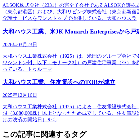
ALSOK株式会社（2331）の完全子会社であるALSOK
（東京都港区）および、大和リビング株式会社（東京都新宿区
介護サービスをワンストップで提供している。大和ハウスラ
大和ハウス工業、米JK Monarch Enterprises
2026年03月23日
大和ハウス工業株式会社（1925）は、米国のグループ会社であるTrum
ワシントン州、以下：モナーク社）の戸建住宅事業（※）を
っている。トゥルーマ
大和ハウス工業、住友電設へのTOBが成立
2025年12月16日
大和ハウス工業株式会社（1925）による、住友電設株式会社（19
限（3,880,000株）以上となったため成立している。住友
けの決済の開始日）をも
この記事に関連するタグ