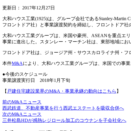
更新日：
2017年12月27日
大和ハウス工業(1925)は、グループ会社であるStanley-Marti
フロントドア社）と事業譲渡契約を締結し、フロントドア社
大和ハウス工業グループは、米国や豪州、ASEANを重点エ
事業に進出した。スタンレー・マーチン社は、東部地域にお
フロントドア社は、ジョージア州・サウスカロライナ州・フ
本件
M&A
により、大和ハウス工業グループは、米国での事業
●今後のスケジュール
事業譲渡実行日 2018年1月下旬
【
戸建住宅建設業界のM&A・事業承継の動向はこちら
】
前のM&Aニュース
西武鉄道、不動産事業を行う西武エステートを吸収合併へ
次のM&Aニュース
三井松島HDが感熱レジロール加工のコウナンを子会社化へ