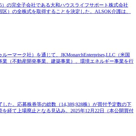
925）の完全子会社である大和ハウスライフサポート株式会社
区）の全株式を取得することを決定した。ALSOK介護は、
ク社）を通じて、JKMonarchEnterprises,LLC（米国
事業（不動産開発事業、建築事業）、環境エネルギー事業を行
した。応募株券等の総数（14,389,928株）が買付予定数の下
を経て上場廃止となる見込み。2025年12月22日（本公開買付