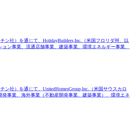
）を通じて、HolidayBuilders,Inc.（米国フロリダ州、以
ション事業、流通店舗事業、建築事業、環境エネルギー事業、
）を通じて、UnitedHomesGroup,Inc.（米国サウスカロ
開発事業、海外事業（不動産開発事業、建築事業）、環境エネ