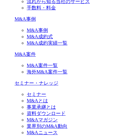
流れから知る当社のサービス
手数料・料金
M&A事例
M&A事例
M&A成約式
M&A成約実績一覧
M&A案件
M&A案件一覧
海外M&A案件一覧
セミナー・ナレッジ
セミナー
M&Aとは
事業承継とは
資料ダウンロード
M&Aマガジン
業界別のM&A動向
M&Aニュース