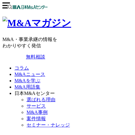
M&A・事業承継の情報を
わかりやすく発信
無料相談
コラム
M&Aニュース
M&Aを学ぶ
M&A用語集
日本M&Aセンター
選ばれる理由
サービス
M&A事例
案件情報
セミナー・ナレッジ