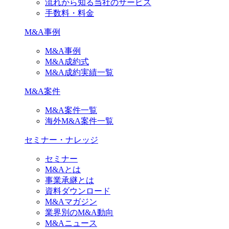
流れから知る当社のサービス
手数料・料金
M&A事例
M&A事例
M&A成約式
M&A成約実績一覧
M&A案件
M&A案件一覧
海外M&A案件一覧
セミナー・ナレッジ
セミナー
M&Aとは
事業承継とは
資料ダウンロード
M&Aマガジン
業界別のM&A動向
M&Aニュース