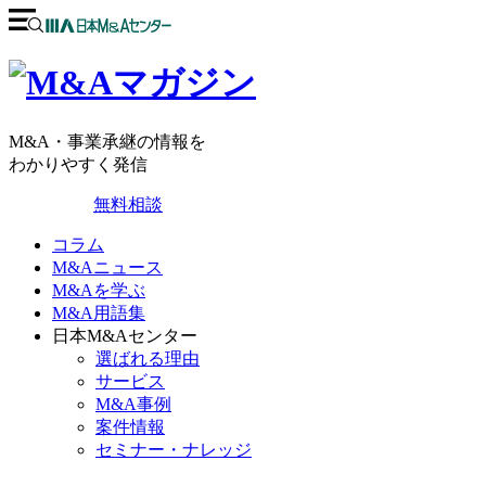
M&A・事業承継の情報を
わかりやすく発信
無料相談
コラム
M&Aニュース
M&Aを学ぶ
M&A用語集
日本M&Aセンター
選ばれる理由
サービス
M&A事例
案件情報
セミナー・ナレッジ