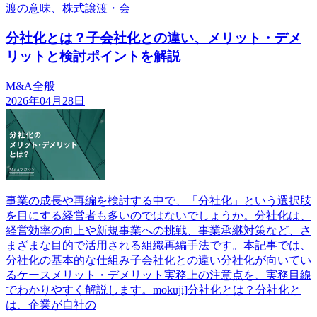
渡の意味、株式譲渡・会
分社化とは？子会社化との違い、メリット・デメ
リットと検討ポイントを解説
M&A全般
2026年04月28日
事業の成長や再編を検討する中で、「分社化」という選択肢
を目にする経営者も多いのではないでしょうか。分社化は、
経営効率の向上や新規事業への挑戦、事業承継対策など、さ
まざまな目的で活用される組織再編手法です。本記事では、
分社化の基本的な仕組み子会社化との違い分社化が向いてい
るケースメリット・デメリット実務上の注意点を、実務目線
でわかりやすく解説します。mokuji]分社化とは？分社化と
は、企業が自社の