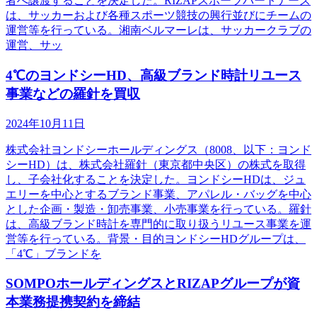
者へ譲渡することを決定した。RIZAPスポーツパートナーズ
は、サッカーおよび各種スポーツ競技の興行並びにチームの
運営等を行っている。湘南ベルマーレは、サッカークラブの
運営、サッ
4℃のヨンドシーHD、高級ブランド時計リユース
事業などの羅針を買収
2024年10月11日
株式会社ヨンドシーホールディングス（8008、以下：ヨンド
シーHD）は、株式会社羅針（東京都中央区）の株式を取得
し、子会社化することを決定した。ヨンドシーHDは、ジュ
エリーを中心とするブランド事業、アパレル・バッグを中心
とした企画・製造・卸売事業、小売事業を行っている。羅針
は、高級ブランド時計を専門的に取り扱うリユース事業を運
営等を行っている。背景・目的ヨンドシーHDグループは、
「4℃」ブランドを
SOMPOホールディングスとRIZAPグループが資
本業務提携契約を締結