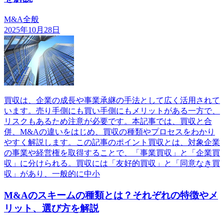
M&A全般
2025年10月28日
買収は、企業の成長や事業承継の手法として広く活用されて
います。売り手側にも買い手側にもメリットがある一方で、
リスクもあるため注意が必要です。本記事では、買収と合
併、M&Aの違いをはじめ、買収の種類やプロセスをわかり
やすく解説します。この記事のポイント買収とは、対象企業
の事業や経営権を取得することで、「事業買収」と「企業買
収」に分けられる。買収には「友好的買収」と「同意なき買
収」があり、一般的に中小
M&Aのスキームの種類とは？それぞれの特徴やメ
リット、選び方を解説