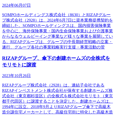
2024年06月07日
SOMPOホールディングス株式会社（8630）とRIZAPグルー
プ株式会社（2928）は、2024年6月7日に資本業務提携契約を
締結した。SOMPOホールディングスは、国内損害保険事業
を中心に、海外保険事業・国内生命保険事業および介護事業
からなるウェルビーイング事業など様々な事業を展開してい
る。RIZAPグループは、グループの中長期経営戦略の立案・
遂行、グループ各社の事業戦略実行支援・事業活動の管
RIZAPグループ、傘下の創建ホームズの全株式を
モリモトに譲渡
2023年10月26日
RIZAPグループ株式会社（2928）は、連結子会社である
RIZAPインベストメント株式会社が保有する創建ホームズ株
式会社（東京都杉並区）の全株式を株式会社モリモト（東京
都千代田区）に譲渡することを決定した。創建ホームズは、
1994年に設立。2018年9月よりRIZAPグループ傘下で高級木
造分譲住宅メーカーとして、高級住宅街に特化した高級木造