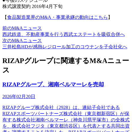
●今後のスケジュール
株式譲渡契約 2016年4月下旬
【
食品製造業界のM&A・事業承継の動向はこちら
】
前のM&Aニュース
西武鉄道、不動産事業を行う西武エステートを吸収合併へ
次のM&Aニュース
三井松島HDが感熱レジロール加工のコウナンを子会社化へ
RIZAPグループに関連するM&Aニュー
ス
RIZAPグループ、湘南ベルマーレを売却
2026年02月20日
RIZAPグループ株式会社（2928）は、連結子会社である
RIZAPスポーツパートナーズ株式会社（東京都新宿区）が保
有する株式会社湘南ベルマーレ（神奈川県平塚市）の全株式
を、株式会社フジタ（東京都渋谷区）を代表とする共同出資