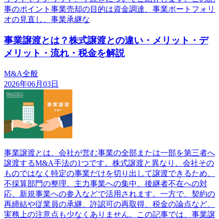
事のポイント事業売却の目的は資金調達、事業ポートフォリ
オの見直し、事業承継な
事業譲渡とは？株式譲渡との違い・メリット・デ
メリット・流れ・税金を解説
M&A全般
2026年06月03日
事業譲渡とは、会社が営む事業の全部または一部を第三者へ
譲渡するM&A手法の1つです。株式譲渡と異なり、会社その
ものではなく特定の事業だけを切り出して譲渡できるため、
不採算部門の整理、主力事業への集中、後継者不在への対
応、新規事業への参入などで活用されます。一方で、契約の
再締結や従業員の承継、許認可の再取得、税金の論点など、
実務上の注意点も少なくありません。この記事では、事業譲