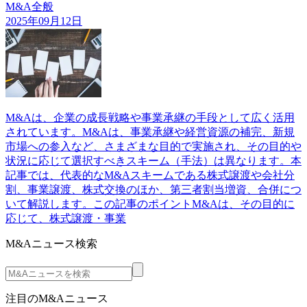
M&A全般
2025年09月12日
M&Aは、企業の成長戦略や事業承継の手段として広く活用
されています。M&Aは、事業承継や経営資源の補完、新規
市場への参入など、さまざまな目的で実施され、その目的や
状況に応じて選択すべきスキーム（手法）は異なります。本
記事では、代表的なM&Aスキームである株式譲渡や会社分
割、事業譲渡、株式交換のほか、第三者割当増資、合併につ
いて解説します。この記事のポイントM&Aは、その目的に
応じて、株式譲渡・事業
M&Aニュース検索
注目のM&Aニュース