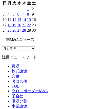
日
月
火
水
木
金
土
1
2
3
4
5
6
7
8
9
10
11
12
13
14
15
16
17
18
19
20
21
22
23
24
25
26
27
28
29
30
月別M&Aニュース
注目ニュースワード
買収
株式譲渡
合併
吸収合併
TOB
クロスボーダーM&A
子会社
吸収分割
事業譲渡