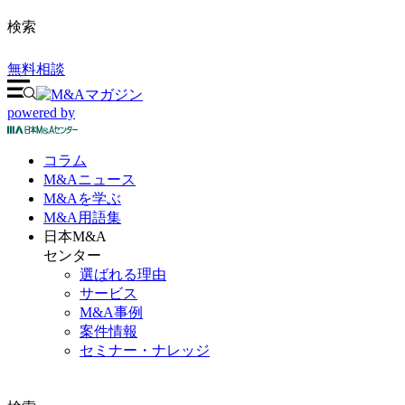
検索
無料相談
powered by
コラム
M&A
ニュース
M&Aを
学ぶ
M&A
用語集
日本M&A
センター
選ばれる理由
サービス
M&A事例
案件情報
セミナー・ナレッジ