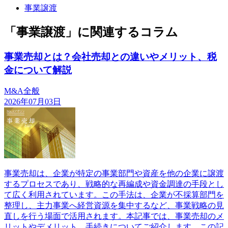
事業譲渡
「事業譲渡」に関連するコラム
事業売却とは？会社売却との違いやメリット、税
金について解説
M&A全般
2026年07月03日
事業売却は、企業が特定の事業部門や資産を他の企業に譲渡
するプロセスであり、戦略的な再編成や資金調達の手段とし
て広く利用されています。この手法は、企業が不採算部門を
整理し、主力事業へ経営資源を集中するなど、事業戦略の見
直しを行う場面で活用されます。本記事では、事業売却のメ
リットやデメリット、手続きについてご紹介します。この記