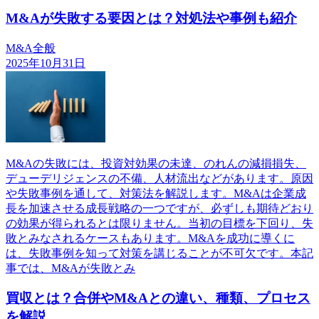
M&Aが失敗する要因とは？対処法や事例も紹介
M&A全般
2025年10月31日
M&Aの失敗には、投資対効果の未達、のれんの減損損失、
デューデリジェンスの不備、人材流出などがあります。原因
や失敗事例を通して、対策法を解説します。M&Aは企業成
長を加速させる成長戦略の一つですが、必ずしも期待どおり
の効果が得られるとは限りません。当初の目標を下回り、失
敗とみなされるケースもあります。M&Aを成功に導くに
は、失敗事例を知って対策を講じることが不可欠です。本記
事では、M&Aが失敗とみ
買収とは？合併やM&Aとの違い、種類、プロセス
を解説