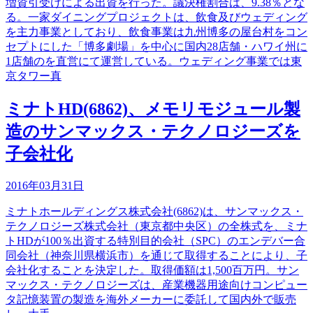
増資引受けによる出資を行った。議決権割合は、9.38％とな
る。一家ダイニングプロジェクトは、飲食及びウェディング
を主力事業としており、飲食事業は九州博多の屋台村をコン
セプトにした「博多劇場」を中心に国内28店舗・ハワイ州に
1店舗のを直営にて運営している。ウェディング事業では東
京タワー真
ミナトHD(6862)、メモリモジュール製
造のサンマックス・テクノロジーズを
子会社化
2016年03月31日
ミナトホールディングス株式会社(6862)は、サンマックス・
テクノロジーズ株式会社（東京都中央区）の全株式を、ミナ
トHDが100％出資する特別目的会社（SPC）のエンデバー合
同会社（神奈川県横浜市）を通じて取得することにより、子
会社化することを決定した。取得価額は1,500百万円。サン
マックス・テクノロジーズは、産業機器用途向けコンピュー
タ記憶装置の製造を海外メーカーに委託して国内外で販売