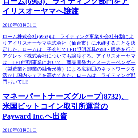
ローム(6963)、ライティング部門をア
イリスオーヤマへ譲渡
2016年03月31日
ローム株式会社(6963)は、ライティング事業を会社分割によ
りアイリスオーヤマ株式会社（仙台市）に承継することを決
定した。ロームは、子会社でLED照明器具の卸・販売を行う
アグレッド株式会社についても譲渡する。アイリスオーヤマ
は、LED照明事業において、商品開発力とメーカーベンダー
（製造業と卸業の融合形態）による広範囲のネットワークを
活かし国内シェアを高めてきた。ロームは、ライティング部
門おいてLE
マネーパートナーズグループ(8732)、
米国ビットコイン取引所運営の
Payward Inc.へ出資
2016年03月31日