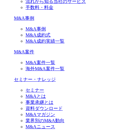
流れから知る当社のサービス
手数料・料金
M&A事例
M&A事例
M&A成約式
M&A成約実績一覧
M&A案件
M&A案件一覧
海外M&A案件一覧
セミナー・ナレッジ
セミナー
M&Aとは
事業承継とは
資料ダウンロード
M&Aマガジン
業界別のM&A動向
M&Aニュース