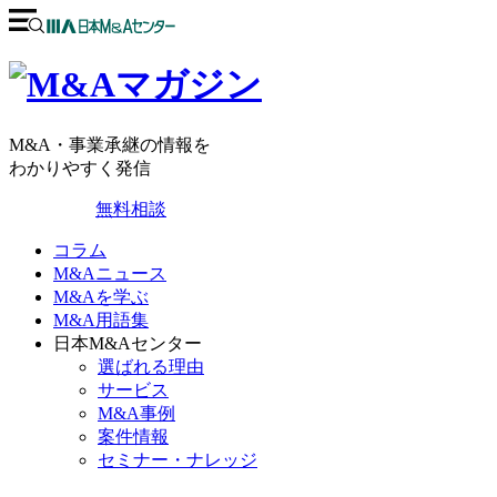
M&A・事業承継の情報を
わかりやすく発信
無料相談
コラム
M&Aニュース
M&Aを学ぶ
M&A用語集
日本M&Aセンター
選ばれる理由
サービス
M&A事例
案件情報
セミナー・ナレッジ