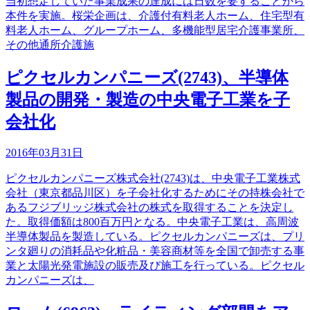
当初想定していた事業成果の達成には日数を要することから
本件を実施。桜栄企画は、介護付有料老人ホーム、住宅型有
料老人ホーム、グループホーム、多機能型居宅介護事業所、
その他通所介護施
ピクセルカンパニーズ(2743)、半導体
製品の開発・製造の中央電子工業を子
会社化
2016年03月31日
ピクセルカンパニーズ株式会社(2743)は、中央電子工業株式
会社（東京都品川区）を子会社化するためにその持株会社で
あるフジブリッジ株式会社の株式を取得することを決定し
た。取得価額は800百万円となる。中央電子工業は、高周波
半導体製品を製造している。ピクセルカンパニーズは、プリ
ンタ廻りの消耗品や化粧品・美容商材等を全国で卸売する事
業と太陽光発電施設の販売及び施工を行っている。ピクセル
カンパニーズは、