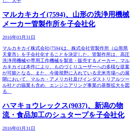
し、大手
マルカキカイ(7594)、山形の洗浄用機械
メーカー管製作所を子会社化
2016年03月31日
マルカキカイ株式会社(7594)は、株式会社管製作所（山形県
天童市）を子会社化することを決定した。管製作所は、高圧
洗浄用機械や専用工作機械を製造・販売するメーカー。マル
カキカイは本件により、ものづくりユーザーへの多様な提案
が可能となる。また、今後視野に入れている北米市場への展
開において、マルカ・アメリカ社及びインダストリアルツー
ル社との協業も含め、エンジニアリング事業の基盤拡大を図
る。
ハマキョウレックス(9037)、新潟の物
流・食品加工のシュタープを子会社化
2016年03月31日