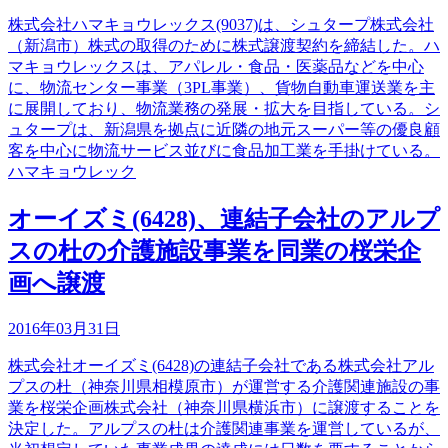
株式会社ハマキョウレックス(9037)は、シュタープ株式会社
（新潟市）株式の取得のために株式譲渡契約を締結した。ハ
マキョウレックスは、アパレル・食品・医薬品などを中心
に、物流センター事業（3PL事業）、貨物自動車運送業を主
に展開しており、物流業務の発展・拡大を目指している。シ
ュタープは、新潟県を拠点に近隣の地元スーパー等の優良顧
客を中心に物流サービス並びに食品加工業を手掛けている。
ハマキョウレック
オーイズミ(6428)、連結子会社のアルプ
スの杜の介護施設事業を同業の桜栄企
画へ譲渡
2016年03月31日
株式会社オーイズミ(6428)の連結子会社である株式会社アル
プスの杜（神奈川県相模原市）が運営する介護関連施設の事
業を桜栄企画株式会社（神奈川県横浜市）に譲渡することを
決定した。アルプスの杜は介護関連事業を運営しているが、