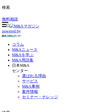
検索
無料相談
powered by
コラム
M&A
ニュース
M&Aを
学ぶ
M&A
用語集
日本M&A
センター
選ばれる理由
サービス
M&A事例
案件情報
セミナー・ナレッジ