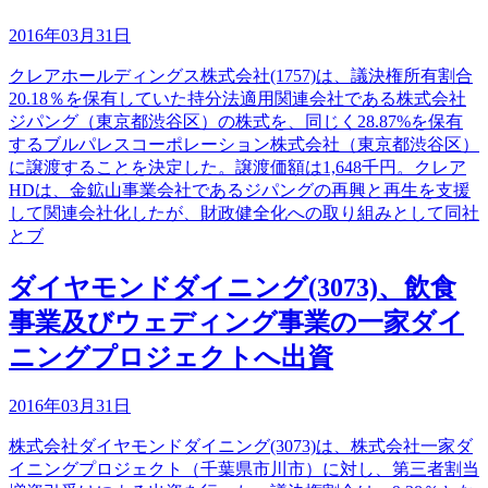
2016年03月31日
クレアホールディングス株式会社(1757)は、議決権所有割合
20.18％を保有していた持分法適用関連会社である株式会社
ジパング（東京都渋谷区）の株式を、同じく28.87%を保有
するブルパレスコーポレーション株式会社（東京都渋谷区）
に譲渡することを決定した。譲渡価額は1,648千円。クレア
HDは、金鉱山事業会社であるジパングの再興と再生を支援
して関連会社化したが、財政健全化への取り組みとして同社
とブ
ダイヤモンドダイニング(3073)、飲食
事業及びウェディング事業の一家ダイ
ニングプロジェクトへ出資
2016年03月31日
株式会社ダイヤモンドダイニング(3073)は、株式会社一家ダ
イニングプロジェクト（千葉県市川市）に対し、第三者割当