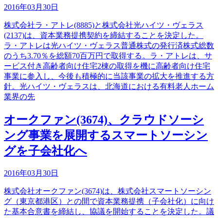
2016年03月30日
株式会社ラ・アトレ(8885)と株式会社光ハイツ・ヴェラス
(2137)は、資本業務提携契約を締結することを決定した。
ラ・アトレは光ハイツ・ヴェラス普通株式の発行済株式総数
のうち3.70％を総額70百万円で取得する。ラ・アトレは、サ
ービス付き高齢者向け住宅2棟の取得を機に高齢者向け住宅
事業に参入し、今後も積極的に当該事業の拡大を推進する方
針。光ハイツ・ヴェラスは、北海道における有料老人ホーム
業界の先
オークファン(3674)、クラウドソーシ
ング事業を展開するスマートソーシン
グを子会社化へ
2016年03月30日
株式会社オークファン(3674)は、株式会社スマートソーシン
グ（東京都港区）との間で資本業務提携（子会社化）に向け
た基本合意書を締結し、協議を開始することを決定した。議