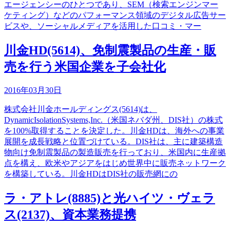
エージェンシーのひとつであり、SEM（検索エンジンマー
ケティング）などのパフォーマンス領域のデジタル広告サー
ビスや、ソーシャルメディアを活用した口コミ・マー
川金HD(5614)、免制震製品の生産・販
売を行う米国企業を子会社化
2016年03月30日
株式会社川金ホールディングス(5614)は、
DynamicIsolationSystems,Inc.（米国ネバダ州、DIS社）の株式
を100%取得することを決定した。川金HDは、海外への事業
展開を成長戦略と位置づけている。DIS社は、主に建築構造
物向け免制震製品の製造販売を行っており、米国内に生産拠
点を構え、欧米やアジアをはじめ世界中に販売ネットワーク
を構築している。川金HDはDIS社の販売網にの
ラ・アトレ(8885)と光ハイツ・ヴェラ
ス(2137)、資本業務提携