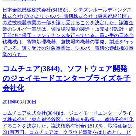
日本金銭機械株式会社(6418)は、シチズンホールディングス
株式会社(7762)よりシルバー電研株式会社（東京都杉並区）
の遊技機器事業の一部を譲り受けることを決定した。譲渡企
業のシルバー電研は、遊技場設備の製造・販売及び設計・施
工並びに保守・メンテナンスを行っている。買い手の日本金
銭機械は、貨幣処理機器、遊技場向機器の開発、製造を行っ
ている。譲り受けの対象事業は、シルバー電研の遊戯機器事
業のうち、
コムチュア(3844)、ソフトウェア開発
のジェイモードエンタープライズを子
会社化
2016年03月30日
コムチュア株式会社(3844)は、ジェイモードエンタープライ
ズ株式会社（東京都渋谷区）の株式を取得し、連結子会社化
することを決定した。議決権所有割合は51.0％、取得価額は
231百万円。コムチュアは、クラウド事業をはじめとし、ビ