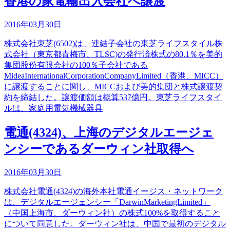
香港の家電輸出入会社へ譲渡
2016年03月30日
株式会社東芝(6502)は、連結子会社の東芝ライフスタイル株
式会社（東京都青梅市、TLSC)の発行済株式の80.1％を美的
集団股份有限会社の100％子会社である
MideaInternationalCorporationCompanyLimited（香港、MICC）
に譲渡することに関し、MICCおよび美的集団と株式譲渡契
約を締結した。譲渡価額は概算537億円。東芝ライフスタイ
ルは、家庭用電気機械器具
電通(4324)、上海のデジタルエージェ
ンシーであるダーウィン社取得へ
2016年03月30日
株式会社電通(4324)の海外本社電通イージス・ネットワーク
は、デジタルエージェンシー「DarwinMarketingLimited」
（中国上海市、ダーウィン社）の株式100%を取得すること
について同意した。ダーウィン社は、中国で最初のデジタル