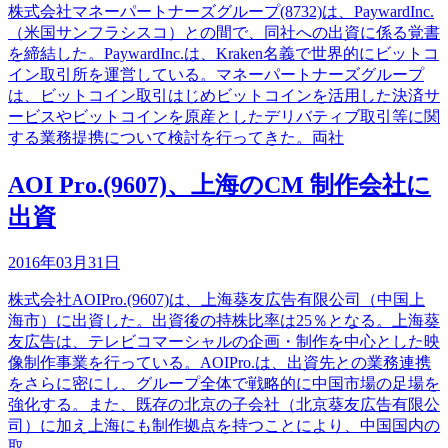
株式会社マネーパートナーズグループ(8732)は、PaywardInc.
（米国サンフラシスコ）との間で、同社への出資に係る覚書
を締結した。PaywardInc.は、Kraken名義で世界的にビットコ
イン取引所を運営している。マネーパートナーズグループ
は、ビットコイン取引はじめビットコインを活用した決済サ
ービスやビットコインを原産としたデリバティブ取引等に関
する業務提携について検討を行ってきた。両社
AOI Pro.(9607)、上海のCM 制作会社に
出資
2016年03月31日
株式会社AOIPro.(9607)は、上海葵友広告有限公司（中国上
海市）に出資した。出資後の持株比率は25％となる。上海葵
友広告は、テレビコマーシャルの企画・制作を中心とした映
像制作事業を行っている。AOIPro.は、出資先との業務連携
をさらに密にし、グループ全体で戦略的に中国市場の足場を
強化する。また、既存の北京の子会社（北京葵友広告有限公
司）に加え上海にも制作拠点を持つことにより、中国国内の
取