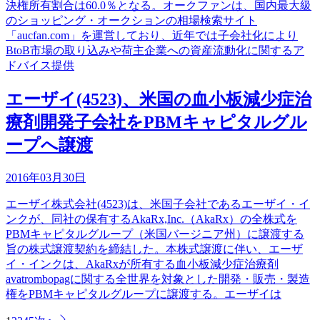
決権所有割合は60.0％となる。オークファンは、国内最大級
のショッピング・オークションの相場検索サイト
「aucfan.com」を運営しており、近年では子会社化により
BtoB市場の取り込みや荷主企業への資産流動化に関するア
ドバイス提供
エーザイ(4523)、米国の血小板減少症治
療剤開発子会社をPBMキャピタルグル
ープへ譲渡
2016年03月30日
エーザイ株式会社(4523)は、米国子会社であるエーザイ・イ
ンクが、同社の保有するAkaRx,Inc.（AkaRx）の全株式を
PBMキャピタルグループ（米国バージニア州）に譲渡する
旨の株式譲渡契約を締結した。本株式譲渡に伴い、エーザ
イ・インクは、AkaRxが所有する血小板減少症治療剤
avatrombopagに関する全世界を対象とした開発・販売・製造
権をPBMキャピタルグループに譲渡する。エーザイは