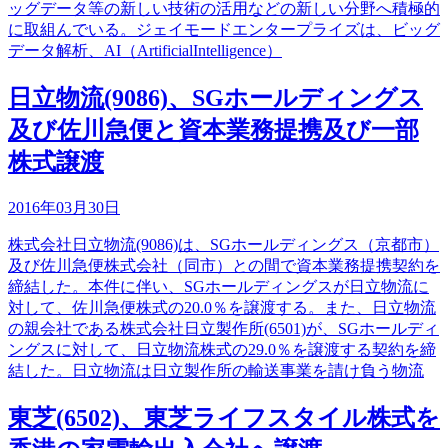
ッグデータ等の新しい技術の活用などの新しい分野へ積極的
に取組んでいる。ジェイモードエンタープライズは、ビッグ
データ解析、AI（ArtificialIntelligence）
日立物流(9086)、SGホールディングス
及び佐川急便と資本業務提携及び一部
株式譲渡
2016年03月30日
株式会社日立物流(9086)は、SGホールディングス（京都市）
及び佐川急便株式会社（同市）との間で資本業務提携契約を
締結した。本件に伴い、SGホールディングスが日立物流に
対して、佐川急便株式の20.0％を譲渡する。また、日立物流
の親会社である株式会社日立製作所(6501)が、SGホールディ
ングスに対して、日立物流株式の29.0％を譲渡する契約を締
結した。日立物流は日立製作所の輸送事業を請け負う物流
東芝(6502)、東芝ライフスタイル株式を